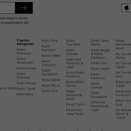
elde ettiğimiz verileri
erik sunabilmemiz için
Popüler
Kadın Etek
Kadın
Erkek Takım
Erkek
Kategoriler
Top/Atlet
Elbise
Mevsimli
Kadın
Mont
Koton
Pantolon
Kadın
Erkek Baggy
Romanya
Gömlek
& Rahat
Kız Çocu
Kadın Ceket
Pantolon
Elbise
Koton
Kadın Kot
Kadın
Kazakistan
Pantolon &
Erkek Şort
Kız Çocu
Trençkot
Jean
Tişört
Koton Rusya
Erkek Ceket
Kadın
Kadın Keten
Kız Çocu
Koton
Sweatshirt
Erkek
Pantolon
Şort
Sırbistan
Pantolon
Beyaz Elbise
Kadın Bikini
Erkek Ço
Kadın Elbise
Erkek
Abiye Elbise
Takımı
Tişört
Gömlek
latma Metni
Kadın Tişört
Kadın Şort
Kadın
Erkek Ço
Erkek
Kadın Bluz
Mevsimlik
Pantolon
Sweatshirt
Mont
Erkek Ço
Erkek Kot
Erkek Tişört
Şort
Pantolon &
Erkek Polo
Jean
Kız Bebe
Yaka Tişört
Elbise &
Tulum