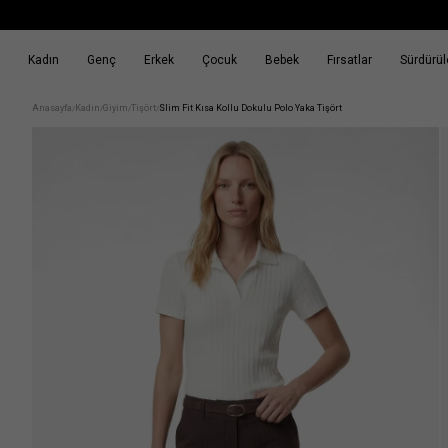
Kadın
Genç
Erkek
Çocuk
Bebek
Fırsatlar
Sürdürüle
k
Fırsatlar
Sürdürülebilirlik
Anasayfa
Kadın
Giyim
Tişört
Slim Fit Kısa Kollu Dokulu Polo Yaka Tişört
/
/
/
/