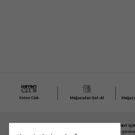
Arad
Koton Club
Mağazadan
Gel-Al
Mağaza
En güncel moda haberleri içi
Herkesten önce kaçırılmaması gereken 