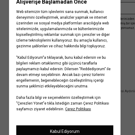
Kayıt olmakla, Koton ile olan etkileşimlerinizden 
işleme almamız ve size kişiselleştirilmiş bir iç
Gizlilik Politikasını
kabul etmiş sayılıyorsunuz.
Kurumsal
Yardım
Hakkımızda
Sıkça Sorulan Sorular
Koton Blog
İptal & İade Prosedürü
Yaşama Saygı
İade Talebi Oluşturma Rehberi
Projelerimiz
Üyeliksiz Sipariş Takibi
Koton'da Kariyer
Site Haritası
Politikalarımız
Mağazalarımız
Bilgi Toplumu Hizmetleri
Kampanyalar
Yatırımcı İlişkileri
Kişisel Verilerin Korunması
Kurumsal Hediye Kartı
Müşteri Kişisel Verilerinin İşlenmesi Aydın
İletişim
Çerez Aydınlatma Metni
İletişim Aydınlatma Metni
WhatsApp Hattı Aydınlatma Metni
İlgili Kişi Başvuru Formu