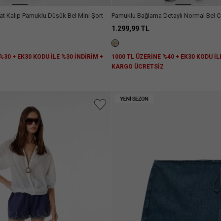
at Kalıp Pamuklu Düşük Bel Mini Şort
Pamuklu Bağlama Detaylı Normal Bel Ce
Şort
1.299,99 TL
%30 + EK30 KODU İLE %30 İNDİRİM +
1000 TL ÜZERİNE %40 + EK30 KODU İL
Z
KARGO ÜCRETSİZ