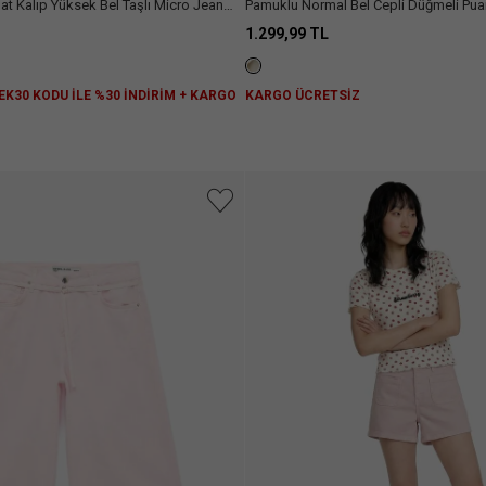
at Kalıp Yüksek Bel Taşlı Micro Jean
Pamuklu Normal Bel Cepli Düğmeli Puant
1.299,99 TL
 EK30 KODU İLE %30 İNDİRİM + KARGO
KARGO ÜCRETSİZ