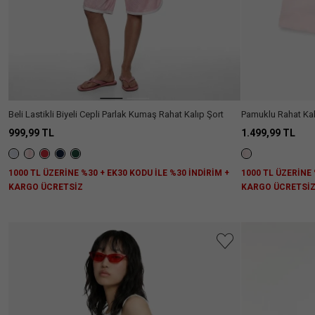
Beli Lastikli Biyeli Cepli Parlak Kumaş Rahat Kalıp Şort
Pamuklu Rahat Kal
999,99 TL
1.499,99 TL
1000 TL ÜZERİNE %30 + EK30 KODU İLE %30 İNDİRİM +
1000 TL ÜZERİNE 
KARGO ÜCRETSİZ
KARGO ÜCRETSİ
Aradığını