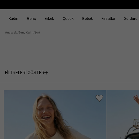
Kadın
Genç
Erkek
Çocuk
Bebek
Fırsatlar
Sürdürüle
k
Fırsatlar
Sürdürülebilirlik
Anasayfa
/
Genç Kadın
/
Şort
FİLTRELERİ GÖSTER
Cinsiyet