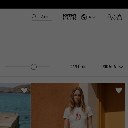
Ara
TR
219 Ürün
SIRALA