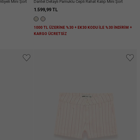
iyeli Mini Şort
Dantel Detaylı Pamuklu Cepli Rahat Kalıp Mini Şort
1.599,99 TL
1000 TL ÜZERİNE %30 + EK30 KODU İLE %30 İNDİRİM +
KARGO ÜCRETSİZ