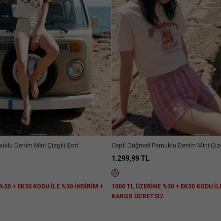
uklu Denim Mini Çizgili Şort
Cepli Düğmeli Pamuklu Denim Mini Çizg
1.299,99 TL
%30 + EK30 KODU İLE %30 İNDİRİM +
1000 TL ÜZERİNE %30 + EK30 KODU İL
Z
KARGO ÜCRETSİZ