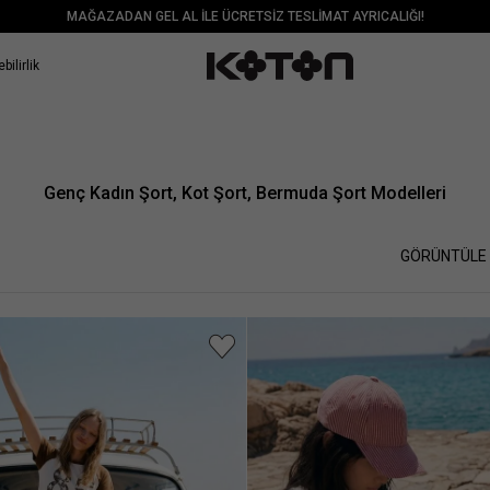
MAĞAZADAN GEL AL İLE ÜCRETSİZ TESLİMAT AYRICALIĞI!
bilirlik
Genç Kadın Şort, Kot Şort, Bermuda Şort Modelleri
GÖRÜNTÜLE