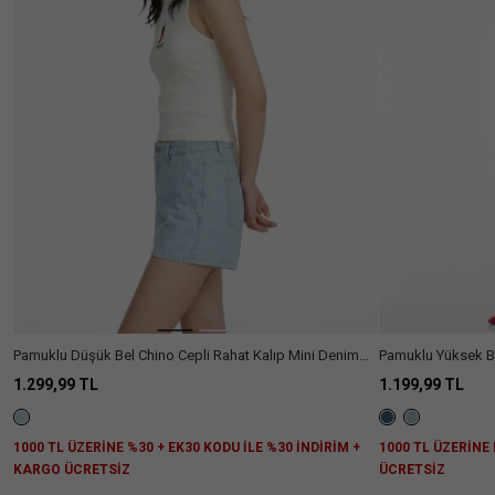
Ülke Seçiniz
Pamuklu Düşük Bel Chino Cepli Rahat Kalıp Mini Denim
Pamuklu Yüksek Be
Şort
1.299,99 TL
1.199,99 TL
1000 TL ÜZERİNE %30 + EK30 KODU İLE %30 İNDİRİM +
1000 TL ÜZERİNE
KARGO ÜCRETSİZ
ÜCRETSİZ