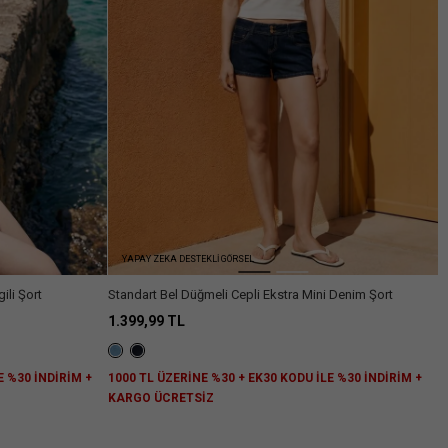
YAPAY ZEKA DESTEKLİ GÖRSEL
ili Şort
Standart Bel Düğmeli Cepli Ekstra Mini Denim Şort
1.399,99 TL
E %30 İNDİRİM +
1000 TL ÜZERİNE %30 + EK30 KODU İLE %30 İNDİRİM +
KARGO ÜCRETSİZ