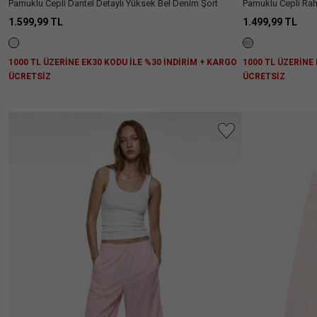
Pamuklu Cepli Dantel Detaylı Yüksek Bel Denim Şort
Pamuklu Cepli Rah
Şort
1.599,99 TL
1.499,99 TL
1000 TL ÜZERİNE EK30 KODU İLE %30 İNDİRİM + KARGO
1000 TL ÜZERİNE
ÜCRETSİZ
ÜCRETSİZ