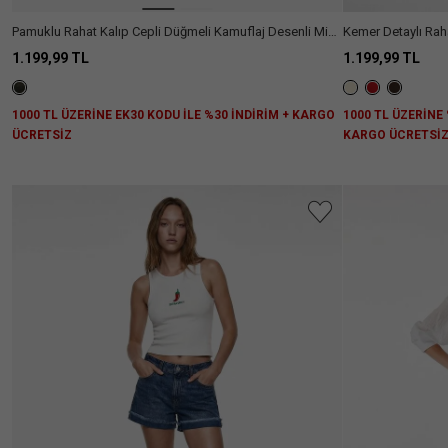
Pamuklu Rahat Kalıp Cepli Düğmeli Kamuflaj Desenli Mini
Kemer Detaylı Rah
Şort
1.199,99 TL
1.199,99 TL
1000 TL ÜZERİNE EK30 KODU İLE %30 İNDİRİM + KARGO
1000 TL ÜZERİNE 
ÜCRETSİZ
KARGO ÜCRETSİ