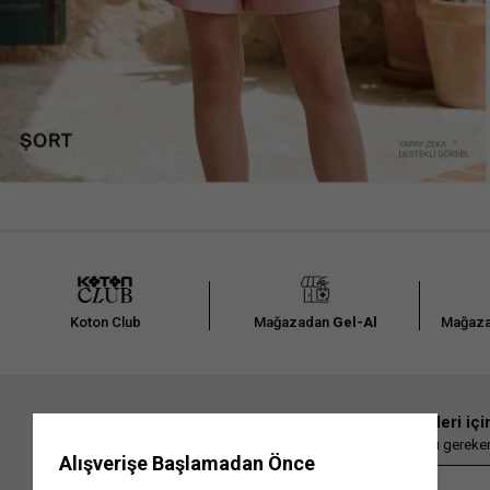
Koton Club
Mağazadan
Gel-Al
Mağaza
En güncel moda haberleri içi
Herkesten önce kaçırılmaması gereken 