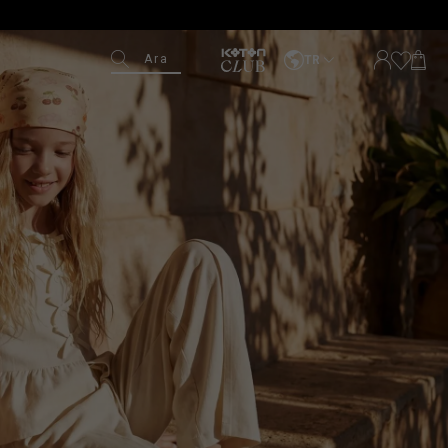
Ara
TR