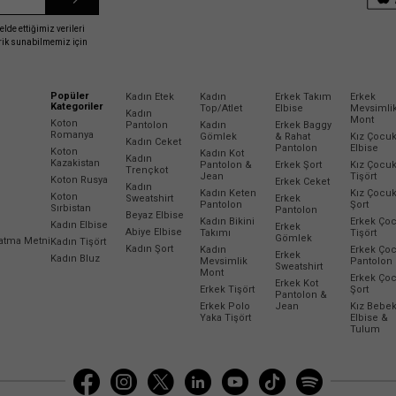
elde ettiğimiz verileri
erik sunabilmemiz için
Popüler
Kadın Etek
Kadın
Erkek Takım
Erkek
Kategoriler
Top/Atlet
Elbise
Mevsimli
Kadın
Mont
Koton
Pantolon
Kadın
Erkek Baggy
Romanya
Gömlek
& Rahat
Kız Çocu
Kadın Ceket
Pantolon
Elbise
Koton
Kadın Kot
Kadın
Kazakistan
Pantolon &
Erkek Şort
Kız Çocu
Trençkot
Jean
Tişört
Koton Rusya
Erkek Ceket
Kadın
Kadın Keten
Kız Çocu
Koton
Sweatshirt
Erkek
Pantolon
Şort
Sırbistan
Pantolon
Beyaz Elbise
Kadın Bikini
Erkek Ço
Kadın Elbise
Erkek
Abiye Elbise
Takımı
Tişört
Gömlek
latma Metni
Kadın Tişört
Kadın Şort
Kadın
Erkek Ço
Erkek
Kadın Bluz
Mevsimlik
Pantolon
Sweatshirt
Mont
Erkek Ço
Erkek Kot
Erkek Tişört
Şort
Pantolon &
Erkek Polo
Jean
Kız Bebe
Yaka Tişört
Elbise &
Tulum