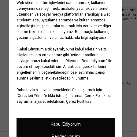
Kayıt olmakla, Koton ile olan etkileşimlerinizden 
işleme almamız ve size kişiselleştirilmiş bir iç
Gizlilik Politikasını
kabul etmiş sayılıyorsunuz.
Kurumsal
Yardım
Hakkımızda
Sıkça Sorulan Sorular
Koton Blog
İptal & İade Prosedürü
Yaşama Saygı
İade Talebi Oluşturma Rehberi
Projelerimiz
Üyeliksiz Sipariş Takibi
Koton'da Kariyer
Site Haritası
Politikalarımız
Mağazalarımız
Bilgi Toplumu Hizmetleri
Kampanyalar
Yatırımcı İlişkileri
Kişisel Verilerin Korunması
Kurumsal Hediye Kartı
Müşteri Kişisel Verilerinin İşlenmesi Aydın
İletişim
Çerez Aydınlatma Metni
İletişim Aydınlatma Metni
WhatsApp Hattı Aydınlatma Metni
İlgili Kişi Başvuru Formu