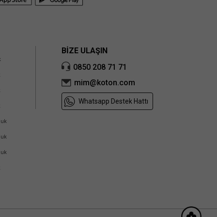
BİZE ULAŞIN
k
0850 208 71 71
k
mim@koton.com
k
Whatsapp Destek Hattı
k
cuk
cuk
cuk
k