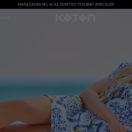
MAĞAZADAN GEL AL İLE ÜCRETSİZ TESLİMAT AYRICALIĞI!
bilirlik