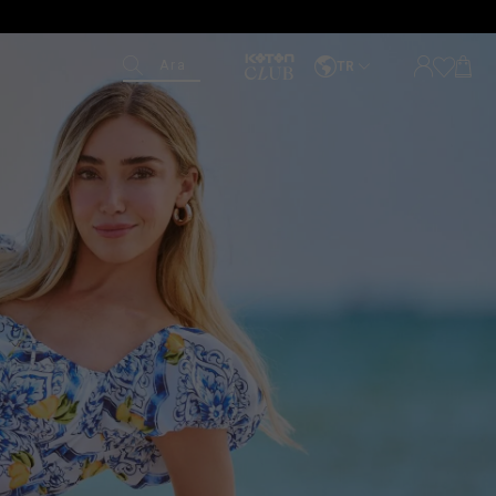
Ara
TR