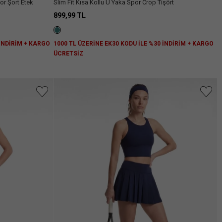
or Şort Etek
Slim Fit Kısa Kollu U Yaka Spor Crop Tişört
899,99 TL
 İNDİRİM + KARGO
1000 TL ÜZERİNE EK30 KODU İLE %30 İNDİRİM + KARGO
ÜCRETSİZ