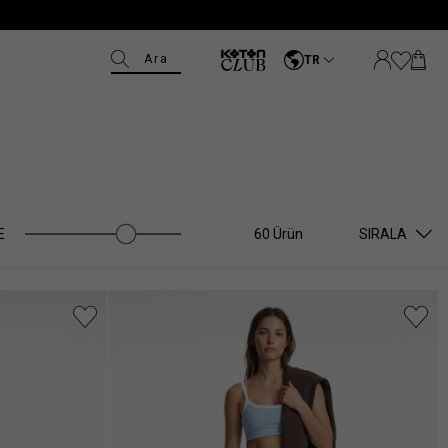
Ara
TR
E
60 Ürün
SIRALA