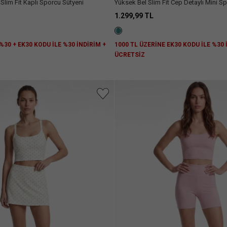
 Slim Fit Kaplı Sporcu Sütyeni
Yüksek Bel Slim Fit Cep Detaylı Mini Sp
1.299,99 TL
%30 + EK30 KODU İLE %30 İNDİRİM +
1000 TL ÜZERİNE EK30 KODU İLE %30
Z
ÜCRETSİZ