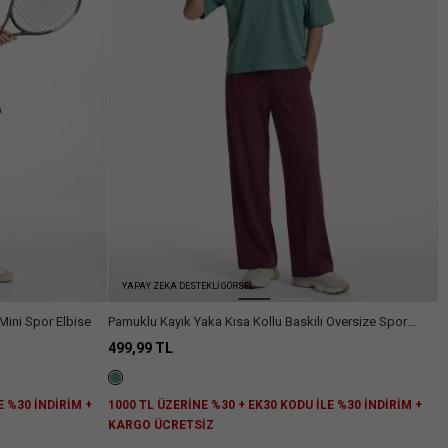
Arama
YAPAY ZEKA DESTEKLİ GÖRSEL
 Mini Spor Elbise
Pamuklu Kayık Yaka Kısa Kollu Baskılı Oversize Spor
Tişört
499,99 TL
E %30 İNDİRİM +
1000 TL ÜZERİNE %30 + EK30 KODU İLE %30 İNDİRİM +
KARGO ÜCRETSİZ