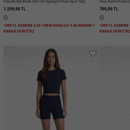
Yüksek Bel Biyeli Slim Fit İspanyol Paça Spor Tayt
İnce Askılı Kolsuz
1.299,99 TL
799,99 TL
1000 TL ÜZERİNE %30 + EK30 KODU İLE %30 İNDİRİM +
1000 TL ÜZERİNE 
KARGO ÜCRETSİZ
KARGO ÜCRETSİ