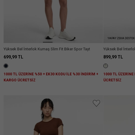
YAPAY ZEKA DESTEK
Yüksek Bel İnterlok Kumaş Slim Fit Biker Spor Tayt
Yüksek Bel İnterlo
699,99 TL
899,99 TL
1000 TL ÜZERİNE %50 + EK30 KODU İLE %30 İNDİRİM +
1000 TL ÜZERİNE
KARGO ÜCRETSİZ
ÜCRETSİZ
Aradığını