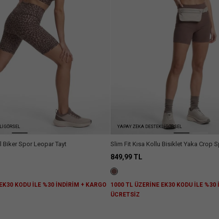
Lİ GÖRSEL
YAPAY ZEKA DESTEKLİ GÖRSEL
l Biker Spor Leopar Tayt
Slim Fit Kısa Kollu Bisiklet Yaka Crop S
849,99 TL
 EK30 KODU İLE %30 İNDİRİM + KARGO
1000 TL ÜZERİNE EK30 KODU İLE %30
ÜCRETSİZ