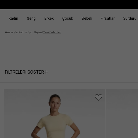
Kadın
Genç
Erkek
Çocuk
Bebek
Fırsatlar
Sürdürüle
k
Fırsatlar
Sürdürülebilirlik
Anasayfa
/
Kadın
/
Spor Giyim
/
Yeni Gelenler
FİLTRELERİ GÖSTER
Cinsiyet