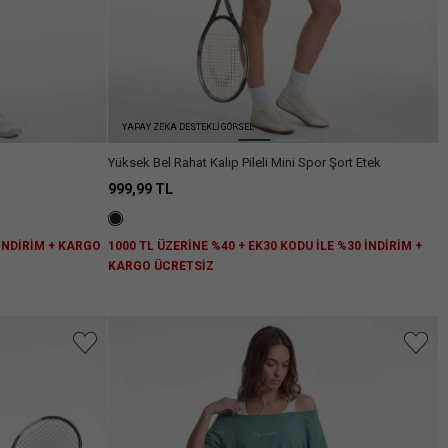
YAPAY ZEKA DESTEKLİ GÖRSEL
Yüksek Bel Rahat Kalıp Pileli Mini Spor Şort Etek
999,99 TL
 İNDİRİM + KARGO
1000 TL ÜZERİNE %40 + EK30 KODU İLE %30 İNDİRİM +
KARGO ÜCRETSİZ
niz.