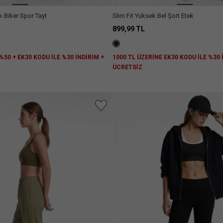
k Biker Spor Tayt
Slim Fit Yüksek Bel Şort Etek
899,99 TL
%50 + EK30 KODU İLE %30 İNDİRİM +
1000 TL ÜZERİNE EK30 KODU İLE %30
Z
ÜCRETSİZ