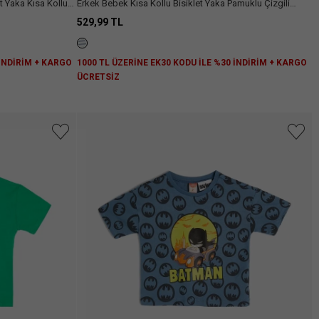
t Yaka Kısa Kollu
Erkek Bebek Kısa Kollu Bisiklet Yaka Pamuklu Çizgili
Lisanslı Mickey Mouse Tişört
529,99 TL
 İNDİRİM + KARGO
1000 TL ÜZERİNE EK30 KODU İLE %30 İNDİRİM + KARGO
ÜCRETSİZ