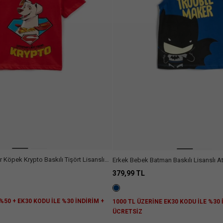
Köpek Krypto Baskılı Tişört Lisanslı
Erkek Bebek Batman Baskılı Lisanslı A
u
379,99 TL
%50 + EK30 KODU İLE %30 İNDİRİM +
1000 TL ÜZERİNE EK30 KODU İLE %30
Z
ÜCRETSİZ