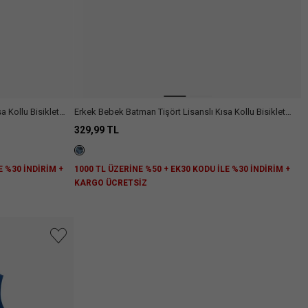
niz.
 Kollu Bisiklet
Erkek Bebek Batman Tişört Lisanslı Kısa Kollu Bisiklet
Arama
Yaka Pamuklu
329,99 TL
E %30 İNDİRİM +
1000 TL ÜZERİNE %50 + EK30 KODU İLE %30 İNDİRİM +
KARGO ÜCRETSİZ