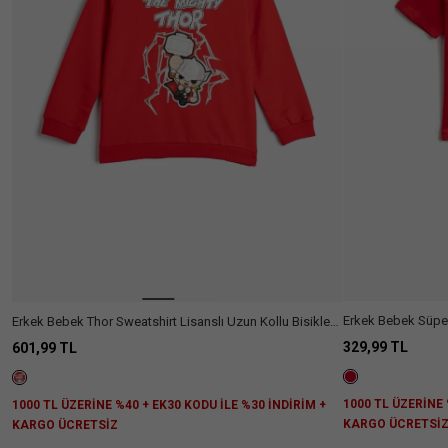
Erkek Bebek Süper 
Erkek Bebek Thor Sweatshirt Lisanslı Uzun Kollu Bisiklet
Kısa Kollu Pamukl
Yaka Pamuklu Şardonlu
329,99 TL
601,99 TL
1000 TL ÜZERİNE 
1000 TL ÜZERİNE %40 + EK30 KODU İLE %30 İNDİRİM +
KARGO ÜCRETSİ
KARGO ÜCRETSİZ