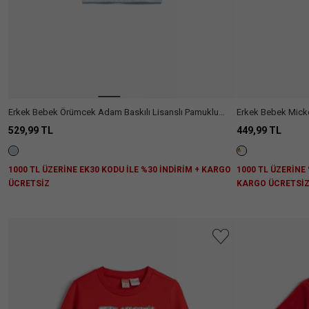
Aradığını
Erkek Bebek Örümcek Adam Baskılı Lisanslı Pamuklu
Erkek Bebek Mickey
Ülke Seçiniz
Kısa Kollu Tişört
Pamuklu
529,99 TL
449,99 TL
1000 TL ÜZERİNE EK30 KODU İLE %30 İNDİRİM + KARGO
1000 TL ÜZERİNE 
ÜCRETSİZ
KARGO ÜCRETSİ