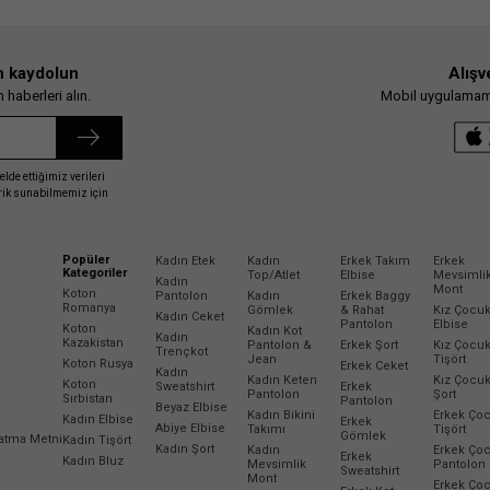
 ayrıcalıklarından yararlanmak için KotonClub üyeliğinizi anında başlatabilirsiniz. Sade
n kaydolun
Alışv
haberleri alın.
Mobil uygulamamız
asic Ürünler
▪
Bebek Alt Üst Takım
elde ettiğimiz verileri
erik sunabilmemiz için
Popüler
Kadın Etek
Kadın
Erkek Takım
Erkek
Kategoriler
Top/Atlet
Elbise
Mevsimli
Kadın
Mont
Koton
Pantolon
Kadın
Erkek Baggy
Romanya
Gömlek
& Rahat
Kız Çocu
Kadın Ceket
Pantolon
Elbise
Koton
Kadın Kot
Kadın
Kazakistan
Pantolon &
Erkek Şort
Kız Çocu
Trençkot
Jean
Tişört
Koton Rusya
Erkek Ceket
Kadın
Kadın Keten
Kız Çocu
Koton
Sweatshirt
Erkek
Pantolon
Şort
Sırbistan
Pantolon
Beyaz Elbise
Kadın Bikini
Erkek Ço
Kadın Elbise
Erkek
Abiye Elbise
Takımı
Tişört
Gömlek
latma Metni
Kadın Tişört
Kadın Şort
Kadın
Erkek Ço
Erkek
Kadın Bluz
Mevsimlik
Pantolon
Sweatshirt
Mont
Erkek Ço