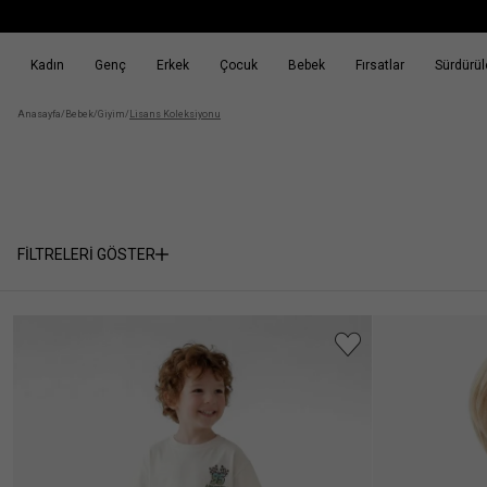
Kadın
Genç
Erkek
Çocuk
Bebek
Fırsatlar
Sürdürüle
k
Fırsatlar
Sürdürülebilirlik
Anasayfa
/
Bebek
/
Giyim
/
Lisans Koleksiyonu
FİLTRELERİ GÖSTER
Cinsiyet