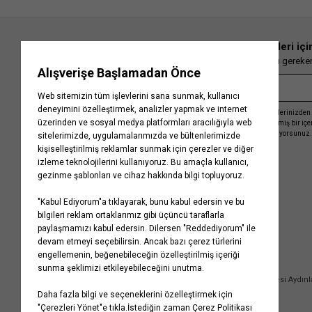
favorilerinizde işaretlediğiniz ürünleri kolayca tekrar bulabilirsiniz. Ayrıca Koton
alışverişlerinizden puan kazanabilir, puanları dilediğiniz zaman harcayabilirsiniz.
En güncel moda haberleri içi
İlgili Sayfalar;
Herkesten önce kaçırılmaması gereken 
▪
Bebek Renkli Ürünler
▪
Bebek Hayvanlar Alemi
▪
Bebek Pamuklu Ürünler
▪
Bebek B
Kayıt olmakla, Koton ile olan etkileşimlerinizden 
işleme almamız ve size kişiselleştirilmiş bir iç
Gizlilik Politikasını
kabul etmiş sayılıyorsunuz.
Kurumsal
Yardım
Hakkımızda
Sıkça Sorulan Sorular
Koton Blog
İptal & İade Prosedürü
Yaşama Saygı
İade Talebi Oluşturma Rehberi
Projelerimiz
Üyeliksiz Sipariş Takibi
Koton'da Kariyer
Site Haritası
Politikalarımız
Mağazalarımız
Bilgi Toplumu Hizmetleri
Kampanyalar
Yatırımcı İlişkileri
Kişisel Verilerin Korunması
Kurumsal Hediye Kartı
Müşteri Kişisel Verilerinin İşlenmesi Aydın
İletişim
Çerez Aydınlatma Metni
İletişim Aydınlatma Metni