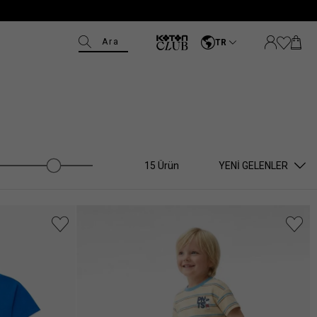
Ara
TR
15 Ürün
YENI GELENLER