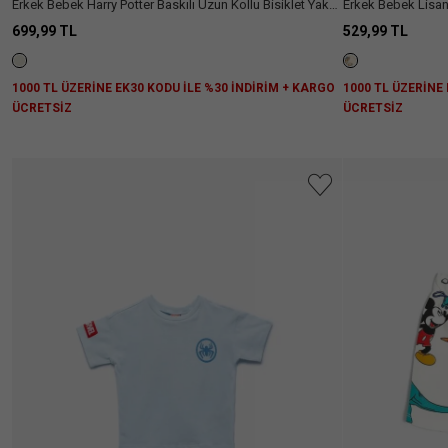
Erkek Bebek Harry Potter Baskılı Uzun Kollu Bisiklet Yaka
Erkek Bebek Lisanslı Beli Lastikli Paw Patrol
Lisanslı Oversize Tişört
Pamuklu Şort
699,99 TL
529,99 TL
1000 TL ÜZERİNE EK30 KODU İLE %30 İNDİRİM + KARGO
1000 TL ÜZERİNE
ÜCRETSİZ
ÜCRETSİZ