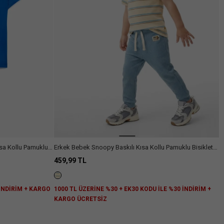
sa Kollu Pamuklu
Erkek Bebek Snoopy Baskılı Kısa Kollu Pamuklu Bisiklet
Yaka Lisanslı Çizgili Tişört
459,99 TL
 İNDİRİM + KARGO
1000 TL ÜZERİNE %30 + EK30 KODU İLE %30 İNDİRİM +
KARGO ÜCRETSİZ