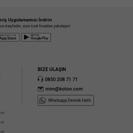
ce Kotonlular’ın kazandığı en trend kulüp olan KotonClub ile tüm mağaza ve online
eriş Uygulamamızı İndirin
ı keşfedin, size özel fırsatları yakalayın!
BİZE ULAŞIN
k
0850 208 71 71
k
mim@koton.com
k
Whatsapp Destek Hattı
k
cuk
cuk
cuk