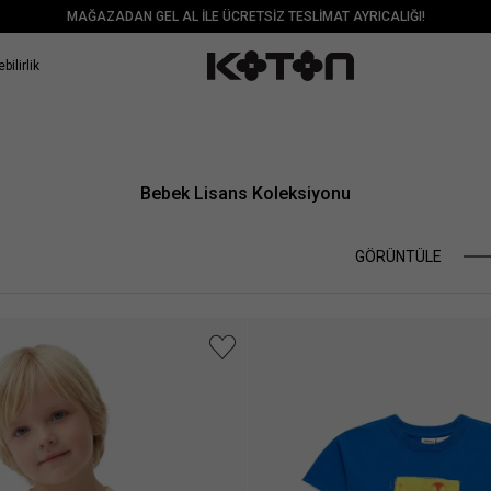
MAĞAZADAN GEL AL İLE ÜCRETSİZ TESLİMAT AYRICALIĞI!
bilirlik
Bebek Lisans Koleksiyonu
GÖRÜNTÜLE