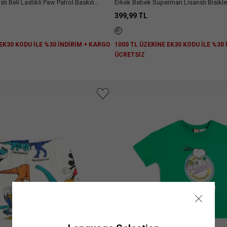
 Baskılı
Erkek Bebek Superman Lisanslı Bisikle
Pamuklu Baskılı Tişört
399,99 TL
 EK30 KODU İLE %30 İNDİRİM + KARGO
1000 TL ÜZERİNE EK30 KODU İLE %30
ÜCRETSİZ