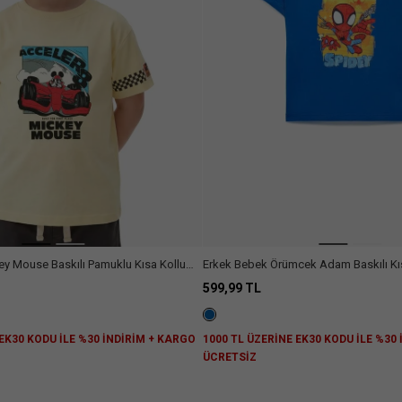
y Mouse Baskılı Pamuklu Kısa Kollu
Erkek Bebek Örümcek Adam Baskılı Kı
Lisanslı Tişört
599,99 TL
 EK30 KODU İLE %30 İNDİRİM + KARGO
1000 TL ÜZERİNE EK30 KODU İLE %30
ÜCRETSİZ