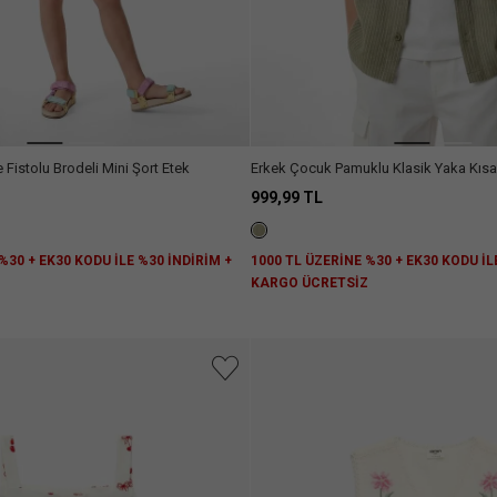
Fistolu Brodeli Mini Şort Etek
Erkek Çocuk Pamuklu Klasik Yaka Kısa Kollu Basic
Oversize Çizgili Gömlek
999,99 TL
%30 + EK30 KODU İLE %30 İNDİRİM +
1000 TL ÜZERİNE %30 + EK30 KODU İL
Z
KARGO ÜCRETSİZ