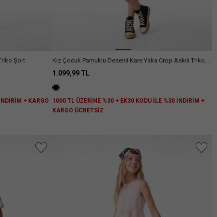
Triko Şort
Kız Çocuk Pamuklu Desenli Kare Yaka Crop Askılı Triko
Atlet
1.099,99 TL
 İNDİRİM + KARGO
1000 TL ÜZERİNE %30 + EK30 KODU İLE %30 İNDİRİM +
KARGO ÜCRETSİZ