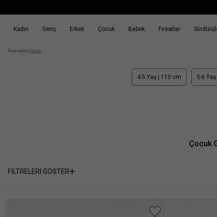
Kadın
Genç
Erkek
Çocuk
Bebek
Fırsatlar
Sürdürüle
k
Fırsatlar
Sürdürülebilirlik
Anasayfa
/
Çocuk
4-5 Yaş | 110 cm
5-6 Yaş
Çocuk Gi
FİLTRELERİ GÖSTER