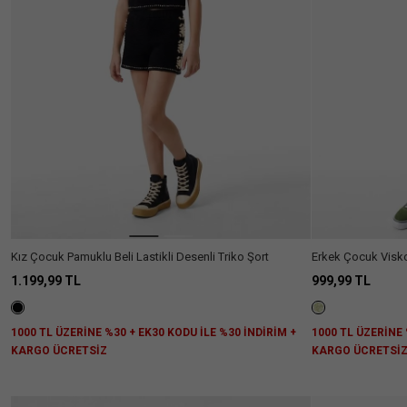
Kol
Öneriyor.
Göster
Yarım
(6)
Kol
Kız Çocuk Pamuklu Beli Lastikli Desenli Triko Şort
Erkek Çocuk Visko
Desenli Kısa Koll
1.199,99 TL
999,99 TL
1000 TL ÜZERİNE %30 + EK30 KODU İLE %30 İNDİRİM +
1000 TL ÜZERİNE 
KARGO ÜCRETSİZ
KARGO ÜCRETSİ
Aradığını