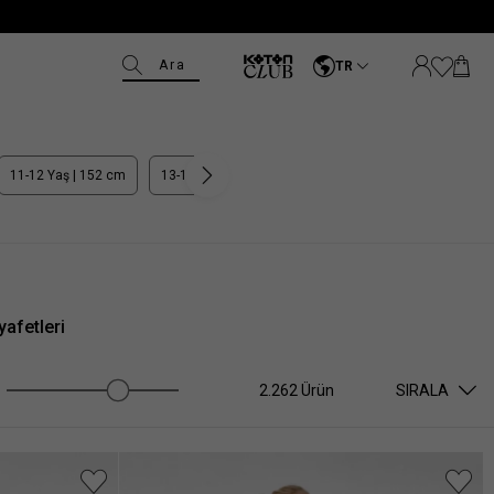
Ara
TR
11-12 Yaş | 152 cm
13-14 Yaş | 164 cm
yafetleri
2.262 Ürün
SIRALA