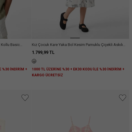
Kız Çocuk Kare Yaka Bol Kesim Pamuklu Çiçekli Askılı
Midi Elbise
1.799,99 TL
E %30 İNDİRİM +
1000 TL ÜZERİNE %30 + EK30 KODU İLE %30 İNDİRİM +
KARGO ÜCRETSİZ