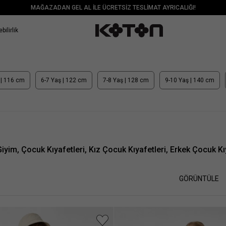
MAĞAZADAN GEL AL İLE ÜCRETSİZ TESLİMAT AYRICALIĞI!
bilirlik
 | 116 cm
6-7 Yaş | 122 cm
7-8 Yaş | 128 cm
9-10 Yaş | 140 cm
yim, Çocuk Kıyafetleri, Kız Çocuk Kıyafetleri, Erkek Çocuk Kı
GÖRÜNTÜLE