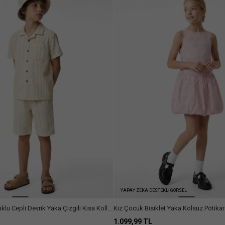
YAPAY ZEKA DESTEKLİ GÖRSEL
u Cepli Devrik Yaka Çizgili Kısa Kollu
Kız Çocuk Bisiklet Yaka Kolsuz Pötikar
Elbise
1.099,99 TL