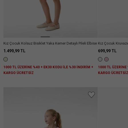
Kız Çocuk Kolsuz Bisiklet Yaka Kemer Detaylı Pileli Elbise
Kız Çocuk Kruvaze 
1.499,99 TL
699,99 TL
1000 TL ÜZERİNE %40 + EK30 KODU İLE %30 İNDİRİM +
1000 TL ÜZERİNE 
KARGO ÜCRETSİZ
KARGO ÜCRETSİ