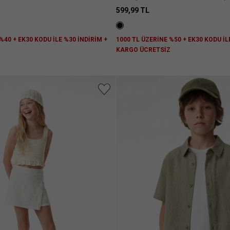
Şort
599,99 TL
%40 + EK30 KODU İLE %30 İNDİRİM +
1000 TL ÜZERİNE %50 + EK30 KODU İL
Z
KARGO ÜCRETSİZ