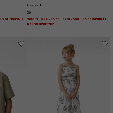
Bermuda Şort
699,99 TL
E %30 İNDİRİM +
1000 TL ÜZERİNE %40 + EK30 KODU İLE %30 İNDİRİM +
KARGO ÜCRETSİZ