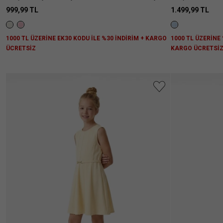
Gipeli Kısa Kollu Elbise
999,99 TL
1.499,99 TL
1000 TL ÜZERİNE EK30 KODU İLE %30 İNDİRİM + KARGO
1000 TL ÜZERİNE 
ÜCRETSİZ
KARGO ÜCRETSİ