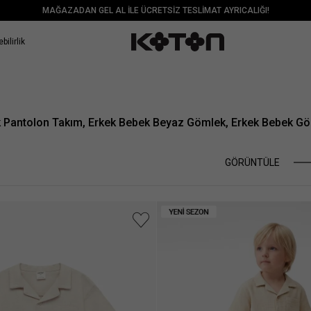
MAĞAZADAN GEL AL İLE ÜCRETSİZ TESLİMAT AYRICALIĞI!
bilirlik
Pantolon Takım, Erkek Bebek Beyaz Gömlek, Erkek Bebek Göm
GÖRÜNTÜLE