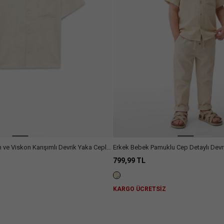
ve Viskon Karışımlı Devrik Yaka Cepli
Erkek Bebek Pamuklu Cep Detaylı Devrik Yaka Kısa Kollu
Müslin Gömlek
799,99 TL
Z
KARGO ÜCRETSİZ