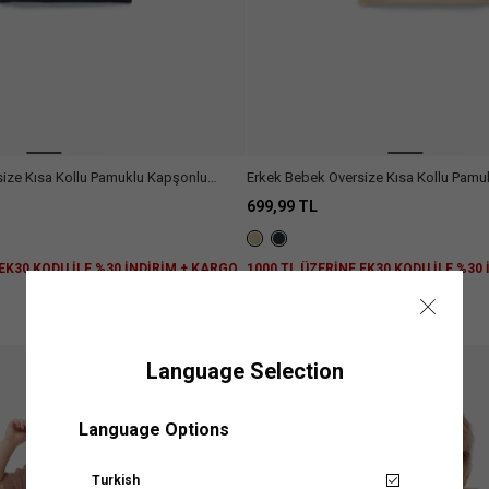
ize Kısa Kollu Pamuklu Kapşonlu
Erkek Bebek Oversize Kısa Kollu Pamu
Müslin Gömlek
699,99 TL
 EK30 KODU İLE %30 İNDİRİM + KARGO
1000 TL ÜZERİNE EK30 KODU İLE %30
ÜCRETSİZ
Language Selection
Mağazalarımız
Language Options
z KOTON mağazasına ülke ve şehir bilgilerini seçerek ulaşabilirsi
Turkish