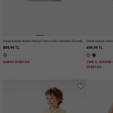
Erkek Bebek Araba Nakışlı Uzun Kollu Pamuklu Ekoseli
Erkek Bebek Overs
Gömlek
Müslin Gömlek
899,99 TL
699,99 TL
KARGO ÜCRETSİZ
1000 TL ÜZERİNE
ÜCRETSİZ
Aradığını