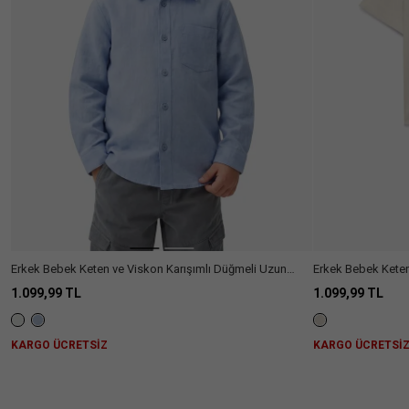
Erkek
(72)
Kategori
Bebek
Gömlek
(72)
Fiyat
Aralığı
300₺
(1)
Beden
-
600₺
3/4
4/5
5/6
6/9
Renk
Yaş
Yaş
Yaş
Ay
600₺
(44)
-
900₺
Kumaş
9/12
12/18
18/24
24/36
Tipi
Ay
Ay
Ay
Ay
900₺ -
(6)
Daha
1100₺
Fazla
Boy
Göster
Erkek Bebek Keten ve Viskon Karışımlı Düğmeli Uzun
Erkek Bebek Keten 
Keten
(1)
Kollu Gömlek
Kısa Kollu Gömlek
1.099,99 TL
1.099,99 TL
Standart
(72)
Silüet
Keten
(12)
Karışımlı
Kol
KARGO ÜCRETSİZ
KARGO ÜCRETSİ
Keten
(1)
Tipi
Görünümlü
Basic
(21)
Müslin
(14)
Balon
(1)
Yaka
Gömlek
(1)
Kol
Tipi