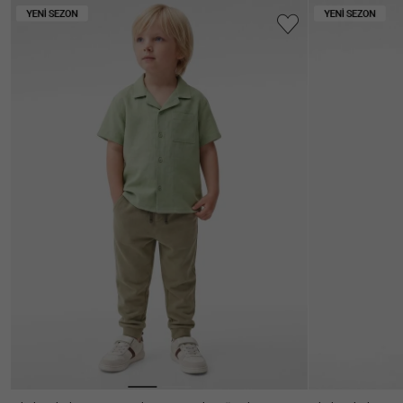
Poplin
(4)
Klasik
(41)
Düşük
(68)
Daha
Oversize
(3)
Omuz
Fit
Fazla
Göster
Boxy
(5)
Kolsuz
(2)
Bisiklet
(4)
Kol
Yaka
Boyu
Gömlek
(63)
Oversize
(3)
Yaka
Regular
(62)
Kapüşonlu
(2)
Relax
(5)
Kısa
(52)
Kruvaze
(2)
Kol
Slim
(1)
Yaka
Fit
Kolsuz
(2)
V
(1)
Standart
(1)
Yaka
Uzun
(15)
Kol
Yarım
(3)
Kol