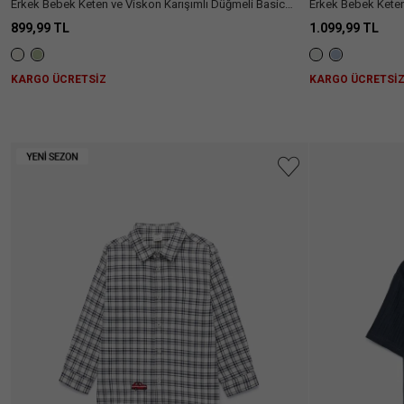
Erkek Bebek Keten ve Viskon Karışımlı Düğmeli Basic
Erkek Bebek Keten
Kısa Kollu Gömlek
Kollu Gömlek
899,99 TL
1.099,99 TL
KARGO ÜCRETSİZ
KARGO ÜCRETSİ