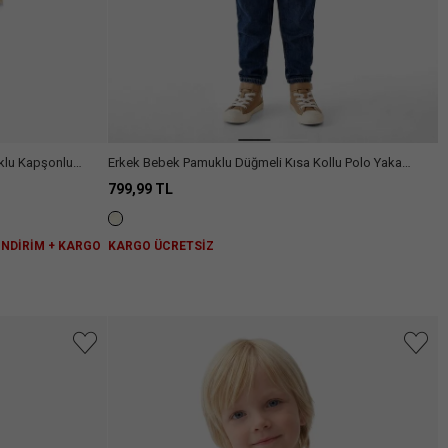
klu Kapşonlu
Erkek Bebek Pamuklu Düğmeli Kısa Kollu Polo Yaka
Müslin Gömlek
799,99 TL
 İNDİRİM + KARGO
KARGO ÜCRETSİZ
niz.