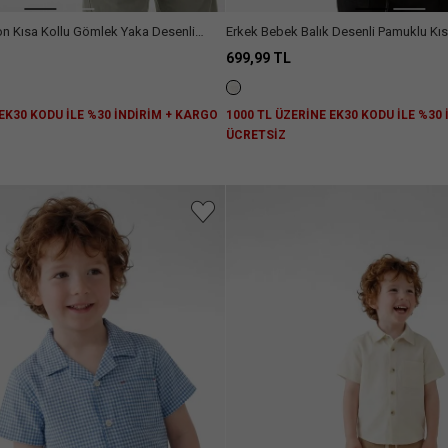
n Kısa Kollu Gömlek Yaka Desenli
Erkek Bebek Balık Desenli Pamuklu Kı
699,99 TL
 EK30 KODU İLE %30 İNDİRİM + KARGO
1000 TL ÜZERİNE EK30 KODU İLE %30
ÜCRETSİZ