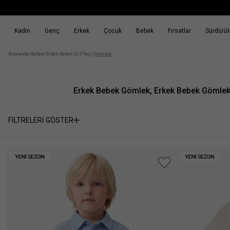
Kadın
Genç
Erkek
Çocuk
Bebek
Fırsatlar
Sürdürüle
k
Fırsatlar
Sürdürülebilirlik
Anasayfa
/
Bebek
/
Erkek Bebek (0-5 Yaş)
/
Gömlek
Erkek Bebek Gömlek, Erkek Bebek Gömlek 
FİLTRELERİ GÖSTER
Cinsiyet