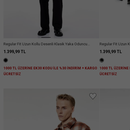
Regular Fit Uzun Kollu Desenli Klasik Yaka Oduncu
Regular Fit Uzun 
Gömleği
1.399,99 TL
1.399,99 TL
1000 TL ÜZERİNE EK30 KODU İLE %30 İNDİRİM + KARGO
1000 TL ÜZERİNE
ÜCRETSİZ
ÜCRETSİZ