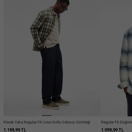
Cinsiyet
Erkek
(31)
Kategori
Gömlek
(31)
Fiyat
Aralığı
900₺ -
(3)
Beden
1100₺
+1100₺
(25)
Renk
S
M
L
XL
Kumaş
Tipi
Boy
Klasik Yaka Regular Fit Uzun Kollu Oduncu Gömleği
Regular Fit Düğme
Poplin
(1)
Gömlek
1.199,99 TL
1.099,99 TL
Crop
(1)
Silüet