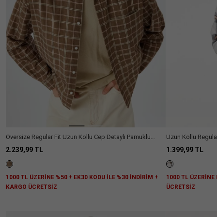
Oversize Regular Fit Uzun Kollu Cep Detaylı Pamuklu
Uzun Kollu Regula
Oduncu Gömleği
Gömleği
2.239,99 TL
1.399,99 TL
1000 TL ÜZERİNE %50 + EK30 KODU İLE %30 İNDİRİM +
1000 TL ÜZERİNE
KARGO ÜCRETSİZ
ÜCRETSİZ
Aradığını