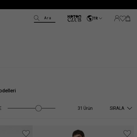
Ara
TR
delleri
E
31 Ürün
SIRALA