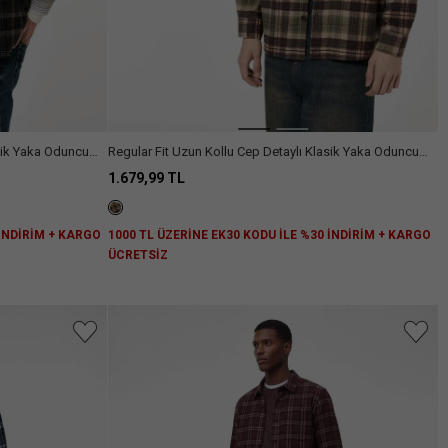
asik Yaka Oduncu
Regular Fit Uzun Kollu Cep Detaylı Klasik Yaka Oduncu
Gömleği
1.679,99 TL
 İNDİRİM + KARGO
1000 TL ÜZERİNE EK30 KODU İLE %30 İNDİRİM + KARGO
ÜCRETSİZ