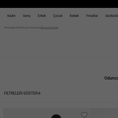
Kadın
Genç
Erkek
Çocuk
Bebek
Fırsatlar
Sürdürüle
k
Fırsatlar
Sürdürülebilirlik
Anasayfa
/
Erkek
/
Giyim
/
Gömlek
/
Oduncu Gömlek
Oduncu
FİLTRELERİ GÖSTER