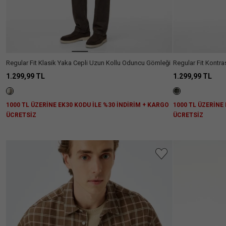
Regular Fit Klasik Yaka Cepli Uzun Kollu Oduncu Gömleği
Regular Fit Kontr
Gömleği
1.299,99 TL
1.299,99 TL
1000 TL ÜZERİNE EK30 KODU İLE %30 İNDİRİM + KARGO
1000 TL ÜZERİNE
ÜCRETSİZ
ÜCRETSİZ