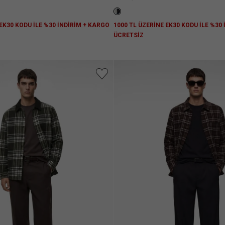
 EK30 KODU İLE %30 İNDİRİM + KARGO
1000 TL ÜZERİNE EK30 KODU İLE %30
ÜCRETSİZ