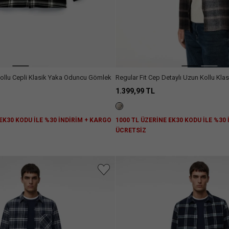
Kollu Cepli Klasik Yaka Oduncu Gömlek
Regular Fit Cep Detaylı Uzun Kollu Kl
Gömleği
1.399,99 TL
 EK30 KODU İLE %30 İNDİRİM + KARGO
1000 TL ÜZERİNE EK30 KODU İLE %30
ÜCRETSİZ