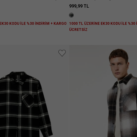
Gömleği
999,99 TL
 EK30 KODU İLE %30 İNDİRİM + KARGO
1000 TL ÜZERİNE EK30 KODU İLE %30
ÜCRETSİZ