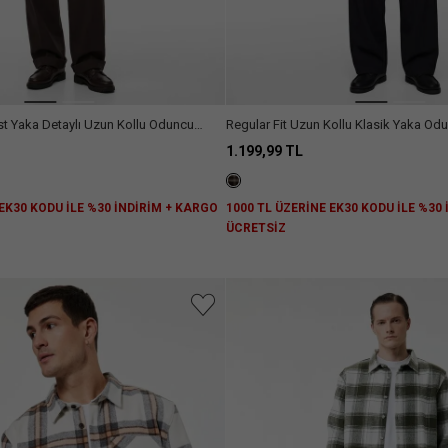
ast Yaka Detaylı Uzun Kollu Oduncu
Regular Fit Uzun Kollu Klasik Yaka Od
1.199,99 TL
 EK30 KODU İLE %30 İNDİRİM + KARGO
1000 TL ÜZERİNE EK30 KODU İLE %30
ÜCRETSİZ