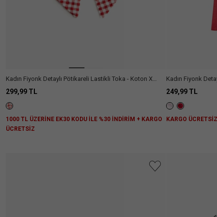
Aradığını
Kadın Fiyonk Detaylı Pötikareli Lastikli Toka - Koton X
Kadın Fiyonk Deta
Sibil Çetinkaya
299,99 TL
249,99 TL
Ülke Seçiniz
1000 TL ÜZERİNE EK30 KODU İLE %30 İNDİRİM + KARGO
KARGO ÜCRETSİ
ÜCRETSİZ