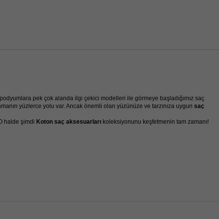
 podyumlara pek çok alanda ilgi çekici modelleri ile görmeye başladığımız saç
anmanın yüzlerce yolu var. Ancak önemli olan yüzünüze ve tarzınıza uygun
saç
 O halde şimdi
Koton saç aksesuarları
koleksiyonunu keşfetmenin tam zamanı!
nen ve zarif bir görünüm elde etmenizi sağlıyor. Basit ve kolay kullanım imkanı
 saç
tasarımları birbirinden ışıltılı
küpe
çeşitleriyle görünümünüzü tamamlıyor.
abiliyorsunuz. İster kıvırcık saçlı olun, isterseniz düz
Koton taç modelleri
ile
züktüğünü düşündüğünüz zamanlarda
örgü saç bandı
ve
fular saç
ce özellikle kış aylarında hem sıcak hem de kötü saç günü için alternatif bir
 olarak ön plana çıkıyor. Her saç tipi için kullanışlı bir seçenek sunan Koton
nıyor.