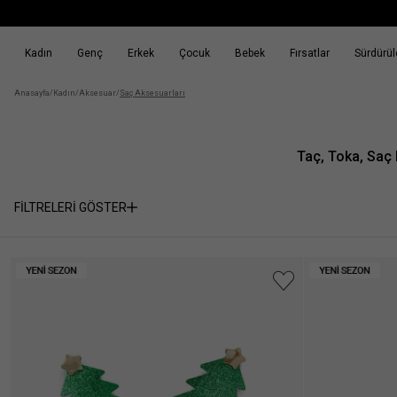
Kadın
Genç
Erkek
Çocuk
Bebek
Fırsatlar
Sürdürüle
k
Fırsatlar
Sürdürülebilirlik
Anasayfa
/
Kadın
/
Aksesuar
/
Saç Aksesuarları
Taç, Toka, Saç 
FİLTRELERİ GÖSTER
Cinsiyet