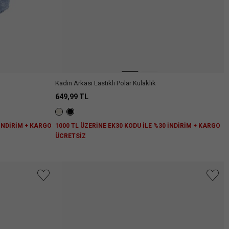
niz.
Kadın Arkası Lastikli Polar Kulaklık
649,99 TL
Arama
 İNDİRİM + KARGO
1000 TL ÜZERİNE EK30 KODU İLE %30 İNDİRİM + KARGO
ÜCRETSİZ