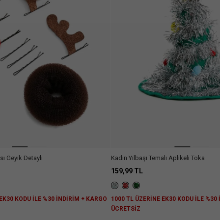
sı Geyik Detaylı
Kadın Yılbaşı Temalı Aplikeli Toka
159,99 TL
 EK30 KODU İLE %30 İNDİRİM + KARGO
1000 TL ÜZERİNE EK30 KODU İLE %30
ÜCRETSİZ