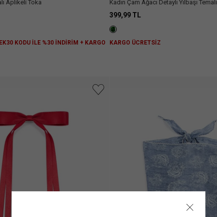
lı Aplikeli Toka
Kadın Çam Ağacı Detaylı Yılbaşı Temal
399,99 TL
 EK30 KODU İLE %30 İNDİRİM + KARGO
KARGO ÜCRETSİZ