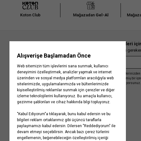
Toka Modelleri
Küçüklüğümüzde sadece yüzümüze düşen saçları bir arada tutmaya yardımcı sa
Koton Club
Mağazadan
Gel-Al
Mağaza
klipsli rengarenk görünümleriyle öne çıkan Koton
toka modelleri,
uzun, düz veya
sizin mümkün olan en kısa zamanda hazırlanmanıza olanak tanıyor tarz ve cool bi
tamamlayacak
tokalar
veya
tel tokalar
ile
saç fular
tasarımlarını eşleştirebilir
Bandana Kadın
İster plajda ister günlük stilinizi hareketlendirmek için bandana modellerini ku
En güncel moda haberleri içi
aylarında saçlarınızı kavurucu güneşten korumanıza yardımcı olan
bandana ka
Herkesten önce kaçırılmaması gereken 
crop ve mini boy çanta kombininize farklı bir soluk getirecek!
Saç Bandı Nasıl Takılır?
Romantik taç modellerinden, göz alıcı saç bantlarına bu sezon Koton’un saç akse
tam size göre. Kısa saçlarınız var ise ince saç bandı modellerini tercih edebilir
Kayıt olmakla, Koton ile olan etkileşimlerinizden 
bantları
saçlarınızda belirginlik yaratarak kaküllerinizi daha fazla vurgular. Sa
işleme almamız ve size kişiselleştirilmiş bir iç
seveceğinize eminiz!
Gizlilik Politikasını
kabul etmiş sayılıyorsunuz.
Bulunduğunuz her ortamda dikkatleri üzerinize toplayacak
saç aksesuarları
ta
ekleyerek, uygun fiyat, hızlı kargo, kapıda ödeme imkanları sayesinde kolaylıkla s
Kurumsal
Yardım
bulabilirsiniz.
Hakkımızda
Sıkça Sorulan Sorular
Koton Blog
İptal & İade Prosedürü
Yaşama Saygı
İade Talebi Oluşturma Rehberi
Projelerimiz
Üyeliksiz Sipariş Takibi
Koton'da Kariyer
Site Haritası
Politikalarımız
Mağazalarımız
Bilgi Toplumu Hizmetleri
Kampanyalar