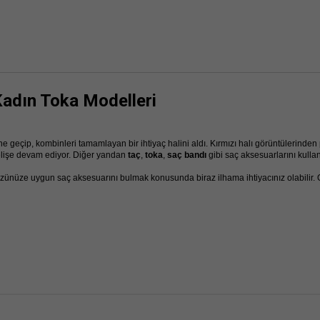
Kadın Toka Modelleri
geçip, kombinleri tamamlayan bir ihtiyaç halini aldı. Kırmızı halı görüntülerinden
selişe devam ediyor. Diğer yandan
taç
,
toka
,
saç bandı
gibi saç aksesuarlarını kull
yüzünüze uygun saç aksesuarını bulmak konusunda biraz ilhama ihtiyacınız olabilir.
larına pek çok seçeneğin yer aldığı Koton saç aksesuar koleksiyonu kolaylıkla femi
n plana çıkıyor. Neon renkler ile ön plana çıkan
saç bandı
modelleri yanı sıra
taşlı
orsanız, tek başına
kadın taç modelleri
ile kolay ve zahmetsiz bir saç modeline kavuş
iliyor. Bunun yanı sıra dışarı çıkmak zorunda olduğunuz ancak saçınızın kötü gö
ş saç bandı
çeşitleri saçlarınızın büyük bölümünü kapatmanıza olanak tanıyor, böyle
ın
modelleri hem şık hem de nostaljik bir görünüm yakalamak için başarılı seçenekler
andı
ve
lastikli saç bandı modelleri
ile kendinize has bir tarz yaratmanıza olanak ta