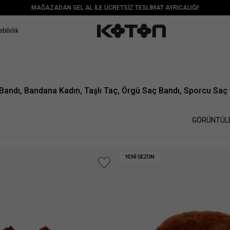
MAĞAZADAN GEL AL İLE ÜCRETSİZ TESLİMAT AYRICALIĞI!
bilirlik
Bandı, Bandana Kadın, Taşlı Taç, Örgü Saç Bandı, Sporcu Saç
GÖRÜNTÜL