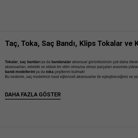
Taç, Toka, Saç Bandı, Klips Tokalar ve 
Tokalar
,
saç bantları
ya da
bandanalar
aksesuar görüntüsünün çok daha ötesine 
aksesuarları, eklektik ve iddialı bir stilin olmazsa olmaz parçaları arasında yük
bandı modellerini
ya da
toka
çeşitlerini bulmak!
Bu nedenle, saç modelinizi nasıl eğlenceli aksesuarlar ile eşleştireceğiniz ve 
Taç Modelleri
Parlak taşlar ile süslenmiş
taç
modellerinden sade görünümlü
saten taç
tasarım
DAHA FAZLA GÖSTER
tanıyan
taç modelleri
kadınlar için başarılı birer kurtarıcı
saç aksesuarı
olarak ö
Özellikle saçlarınızda bir değişiklik istiyor ancak ne yapacağınıza karar veremiy
yapacağınız küçük dokunuşlar sizi gecenin en dikkat çeken ismi yapabilir!
Saç Bandı Modelleri
Bazen, kombinimizi tamamlamak için ihtiyacınız olan tek şey bir
saç bandı
olab
bandı
tasarımları keyifle kullanılıyor. Örneğin bu sezon sevilerek kullanılan
pelu
çözüm sunuyor. Diğer yandan bu sezon saç fiyonkları ve fiyonklu
saç bandı kad
saç aksesuarları koleksiyonu,
sporcu saç bandı, ince saç bandı, elastik saç b