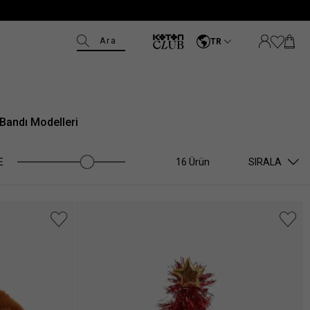
Ara
TR
 Bandı Modelleri
E
16 Ürün
SIRALA