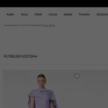
Kadın
Genç
Erkek
Çocuk
Bebek
Fırsatlar
Sürdürüle
k
Fırsatlar
Sürdürülebilirlik
Anasayfa
/
Kadın
/
Giyim
/
Abiye & Davet
/
Uzun Abiye
FİLTRELERİ GÖSTER
Cinsiyet