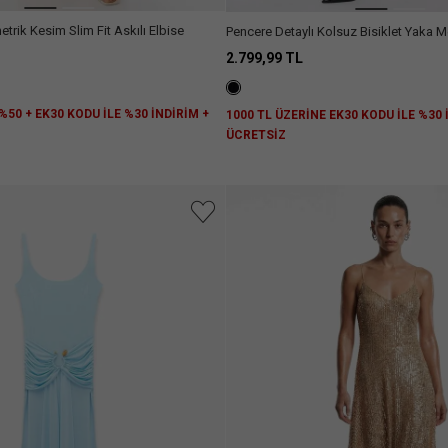
metrik Kesim Slim Fit Askılı Elbise
Pencere Detaylı Kolsuz Bisiklet Yaka M
Kadife Uzun Elbise
2.799,99 TL
%50 + EK30 KODU İLE %30 İNDİRİM +
1000 TL ÜZERİNE EK30 KODU İLE %30
Z
ÜCRETSİZ