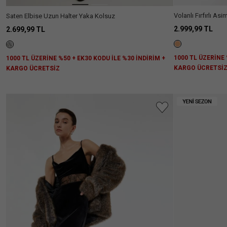
Volanlı Fırfırlı Asi
Saten Elbise Uzun Halter Yaka Kolsuz
2.999,99 TL
2.699,99 TL
1000 TL ÜZERİNE 
1000 TL ÜZERİNE %50 + EK30 KODU İLE %30 İNDİRİM +
KARGO ÜCRETSİ
KARGO ÜCRETSİZ