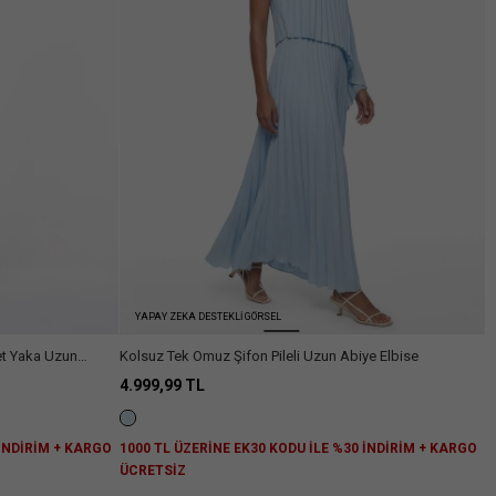
Arama
YAPAY ZEKA DESTEKLİ GÖRSEL
et Yaka Uzun
Kolsuz Tek Omuz Şifon Pileli Uzun Abiye Elbise
4.999,99 TL
 İNDİRİM + KARGO
1000 TL ÜZERİNE EK30 KODU İLE %30 İNDİRİM + KARGO
ÜCRETSİZ