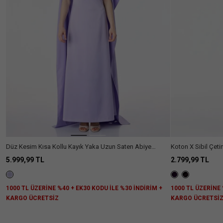
Kadın
(40)
Kategori
Abiye
(40)
Fiyat
Elbise
Aralığı
+1100₺
(40)
Beden
Renk
XS
S
M
L
Kumaş
XL
XXL
3XL
34
Tipi
Boy
36
38
40
42
Düz Kesim Kısa Kollu Kayık Yaka Uzun Saten Abiye
Koton X Sibil Çetinkaya - Hafif Dik Yaka
Interlock
(4)
Daha
Elbise
Mini Elbise
5.999,99 TL
2.799,99 TL
Maxi
(7)
Silüet
Fazla
Tül
(2)
Göster
Uzun
(33)
Saten
(10)
Kol
1000 TL ÜZERİNE %40 + EK30 KODU İLE %30 İNDİRİM +
1000 TL ÜZERİNE 
Görünümlü
Tipi
KARGO ÜCRETSİZ
KARGO ÜCRETSİ
A
(1)
Dantel
(2)
Kesim
Düşük
(7)
Yaka
Şifon
(2)
Omuz
Tipi
(1)