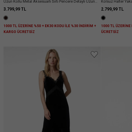
Uzun Kollu Metal Aksesuarlı Sırtı Pencere Detaylı Uzun
Kolsuz Halter Yak
Tek Omuz Elbise
3.799,99 TL
2.799,99 TL
1000 TL ÜZERİNE %50 + EK30 KODU İLE %30 İNDİRİM +
1000 TL ÜZERİNE
KARGO ÜCRETSİZ
ÜCRETSİZ