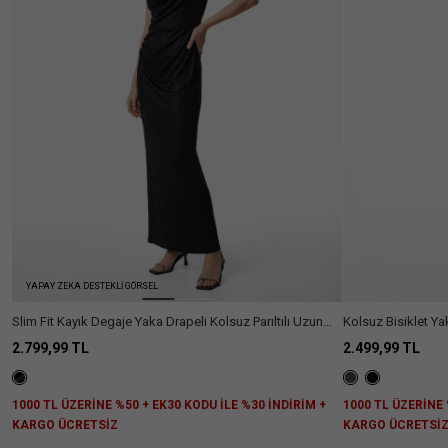
Ülke Seçiniz
YAPAY ZEKA DESTEKLİ GÖRSEL
Slim Fit Kayık Degaje Yaka Drapeli Kolsuz Parıltılı Uzun
Kolsuz Bisiklet Yak
Gece Elbisesi
2.799,99 TL
2.499,99 TL
1000 TL ÜZERİNE %50 + EK30 KODU İLE %30 İNDİRİM +
1000 TL ÜZERİNE 
KARGO ÜCRETSİZ
KARGO ÜCRETSİ