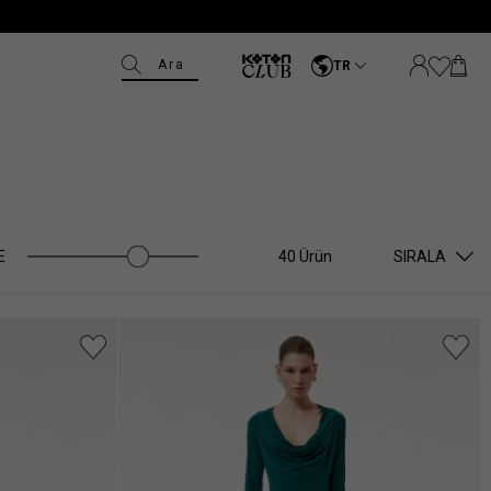
Ara
TR
E
40 Ürün
SIRALA