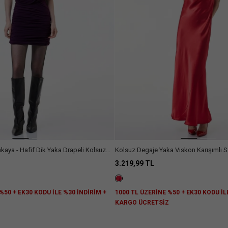
 Drapeli Kolsuz
Kolsuz Degaje Yaka Viskon Karışımlı 
Elbise
3.219,99 TL
%50 + EK30 KODU İLE %30 İNDİRİM +
1000 TL ÜZERİNE %50 + EK30 KODU İL
Z
KARGO ÜCRETSİZ