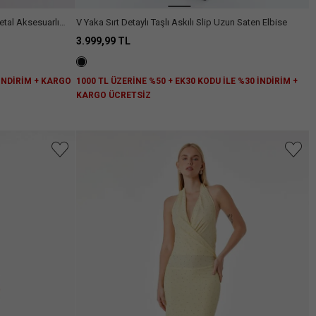
etal Aksesuarlı
V Yaka Sırt Detaylı Taşlı Askılı Slip Uzun Saten Elbise
3.999,99 TL
 İNDİRİM + KARGO
1000 TL ÜZERİNE %50 + EK30 KODU İLE %30 İNDİRİM +
KARGO ÜCRETSİZ