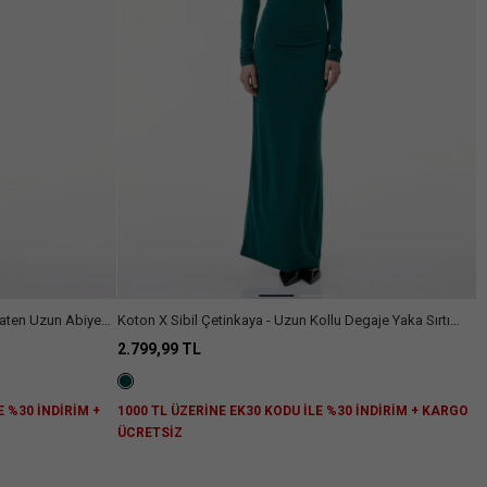
Saten Uzun Abiye
Koton X Sibil Çetinkaya - Uzun Kollu Degaje Yaka Sırtı
Pencere Detaylı Uzun Abiye Elbise
2.799,99 TL
E %30 İNDİRİM +
1000 TL ÜZERİNE EK30 KODU İLE %30 İNDİRİM + KARGO
ÜCRETSİZ