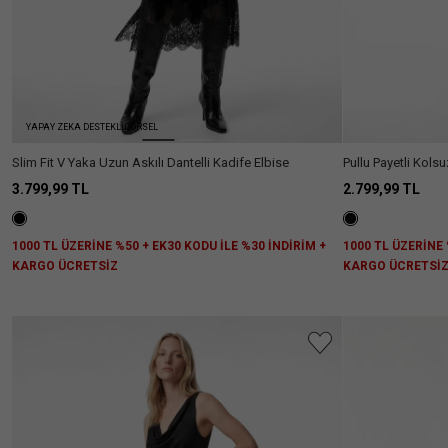
YAPAY ZEKA DESTEKLİ GÖRSEL
Slim Fit V Yaka Uzun Askılı Dantelli Kadife Elbise
Pullu Payetli Kol
Abiye Elbise
3.799,99 TL
2.799,99 TL
1000 TL ÜZERİNE %50 + EK30 KODU İLE %30 İNDİRİM +
1000 TL ÜZERİNE 
KARGO ÜCRETSİZ
KARGO ÜCRETSİ
Aradığını