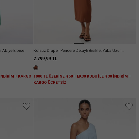
n Abiye Elbise
Kolsuz Drapeli Pencere Detaylı Bisiklet Yaka Uzun
Bodycon Elbise
2.799,99 TL
 İNDİRİM + KARGO
1000 TL ÜZERİNE %50 + EK30 KODU İLE %30 İNDİRİM +
KARGO ÜCRETSİZ
niz.