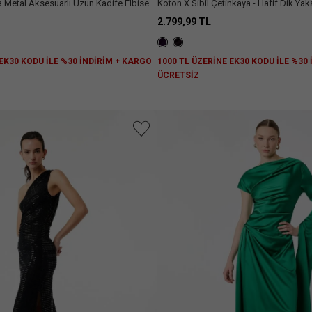
a Metal Aksesuarlı Uzun Kadife Elbise
Koton X Sibil Çetinkaya - Hafif Dik Yaka Drapeli Kolsuz
Mini Elbise
2.799,99 TL
 EK30 KODU İLE %30 İNDİRİM + KARGO
1000 TL ÜZERİNE EK30 KODU İLE %30
ÜCRETSİZ