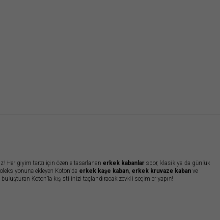
Arama
z! Her giyim tarzı için özenle tasarlanan
erkek kabanlar
spor, klasik ya da günlük
 koleksiyonuna ekleyen Koton’da
erkek kaşe kaban
,
erkek kruvaze kaban
ve
ri buluşturan Koton’la kış stilinizi taçlandıracak zevkli seçimler yapın!
günlere özel tasarlanan
erkek kaban modelleri
farklı detaylarla hareketlendiriliyor.