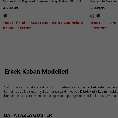
Şişme Mont Kapşonlu Fermuarlı Cep Detaylı Slim Fit
Kapşonlu Anorak Su
Baskılı
4.299,99 TL
2.999,99 TL
Ülke Seçiniz
1000 TL ÜZERİNE %50 + EK30 KODU İLE %30 İNDİRİM +
1000 TL ÜZERİNE
KARGO ÜCRETSİZ
ÜCRETSİZ
Erkek Kaban Modelleri
Soğuk havaların en dikkat çekici giyim ürünlerinden biri olan
erkek kaban
modeller
kombinlerde şık bir uyum yakalamanıza yardım ediyor.
Erkek kışlık kaban
modeller
bunlara benzer klasik ve modern çizgilere sahip birçok ürün bulabilirsiniz. Avantajl
Kaşe Kaban Tasarımlarına Klasik Bir Dokunuş
Kaliteyi ve şıklığı bir arada sunan Koton’un
erkek kaban mont modelleri
yağmurlu
DAHA FAZLA GÖSTER
Aplike işleme, suni kürk yaka, düğme ve fermuarlarla tamamlanan bu
kabanlar er