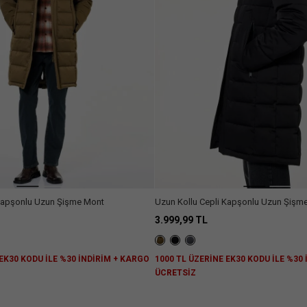
 Kapşonlu Uzun Şişme Mont
Uzun Kollu Cepli Kapşonlu Uzun Şişm
3.999,99 TL
 EK30 KODU İLE %30 İNDİRİM + KARGO
1000 TL ÜZERİNE EK30 KODU İLE %30
ÜCRETSİZ