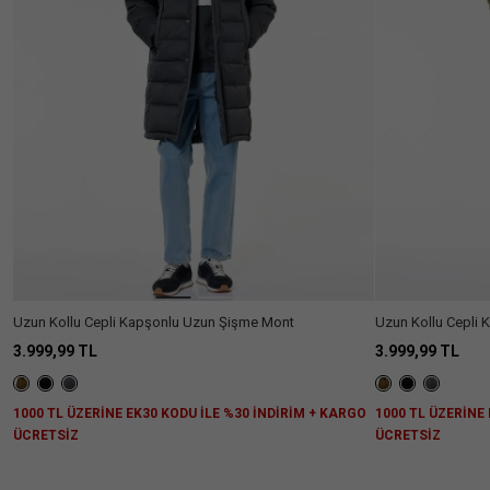
Erkek
(6)
Kategori
Kaban
(6)
Fiyat
Aralığı
+1100₺
(6)
Beden
Renk
S
M
L
XL
Boy
Standart
(2)
Silüet
Uzun
(4)
Uzun Kollu Cepli Kapşonlu Uzun Şişme Mont
Uzun Kollu Cepli
Klasik
(1)
Kol
3.999,99 TL
3.999,99 TL
Tipi
Düşük
(6)
Yaka
1000 TL ÜZERİNE EK30 KODU İLE %30 İNDİRİM + KARGO
1000 TL ÜZERİNE
Omuz
Tipi
ÜCRETSİZ
ÜCRETSİZ
Kapüşonlu
(5)
Fit