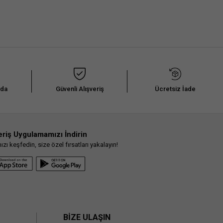
dış giyim parçası olarak biliniyor. Serin günlerde sizi sıcak tutarken hareket
rdiği bir dış giyim ürünü olan
uzun kaşe kaban erkek
kalın dokusu sayesinde
 ve baskılarla öne çıkan
erkek spor kaban
modelleri sportif tarzından ödün
e yapmak oldukça kolay olacaktır. Sportif ve günlük görünümlere eşlik eden bu
sterebileceğimiz
kapşonlu kaban erkek
modellerinde ise dilerseniz düğmeli
ynı anda sahip olabilirsiniz.
nda
Güvenli Alışveriş
Ücretsiz İade
oğuk geçen kış günlerinde sizi sıcak tutarken kombininizi parlatacak ürünleri
önerimiz
eriş Uygulamamızı İndirin
erkek uzun kaban
modellerine göz atmanız olacak.
çekiyor. Soğuk kış aylarında
erkek kaban palto
gibi daha kalın seçenekler kurtarıcı
ı keşfedin, size özel fırsatları yakalayın!
tamamlayıcı parçası olacak.
Erkek pantolon
ve
uzun kollu tişört
erkek modelleriyle
z kış renklerini özgün ve şık tasarımlarla buluşturan Koton, hem iş hem de
ne yansıtanlardansanız doğru adrestesiniz. Tasarımlarını her tarza hitap edecek
erin en sevdiği renkler arasında yer alan mavinin de hem açık hem de koyu tonlarına
BİZE ULAŞIN
erkek kaban mavi
modelleri ile siz de rahat kombinler oluşturarak tarzınızı ve