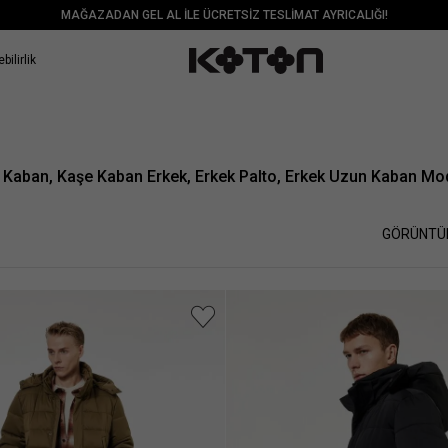
MAĞAZADAN GEL AL İLE ÜCRETSİZ TESLİMAT AYRICALIĞI!
bilirlik
 Kaban, Kaşe Kaban Erkek, Erkek Palto, Erkek Uzun Kaban Mod
GÖRÜNTÜ