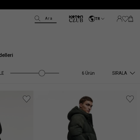
Ara
TR
elleri
LE
6 Ürün
SIRALA