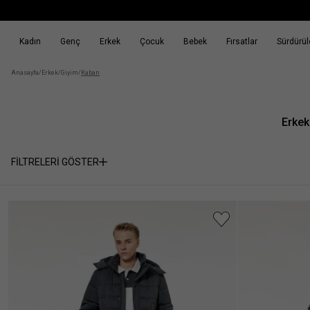
Kadın
Genç
Erkek
Çocuk
Bebek
Fırsatlar
Sürdürüle
k
Fırsatlar
Sürdürülebilirlik
Anasayfa
/
Erkek
/
Giyim
/
Kaban
Erkek
FİLTRELERİ GÖSTER
Cinsiyet