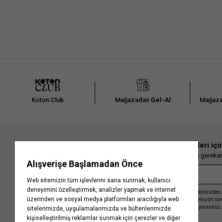
Koton Club
Mağazadan
Gel-Al
Mağaza
En güncel moda haberleri içi
Herkesten önce kaçırılmaması gereken 
Kayıt olmakla, Koton ile olan etkileşimlerinizden 
işleme almamız ve size kişiselleştirilmiş bir iç
Gizlilik Politikasını
kabul etmiş sayılıyorsunuz.