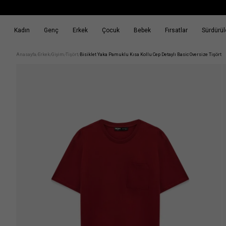
Kadın
Genç
Erkek
Çocuk
Bebek
Fırsatlar
Sürdürüle
k
Fırsatlar
Sürdürülebilirlik
Anasayfa
Erkek
Giyim
Tişört
Bisiklet Yaka Pamuklu Kısa Kollu Cep Detaylı Basic Oversize Tişört
/
/
/
/