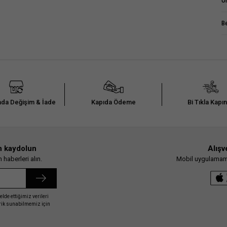
Ü
B
da Değişim & İade
Kapıda Ödeme
Bi Tıkla Kapı
n kaydolun
Alışv
haberleri alın.
Mobil uygulamamız
elde ettiğimiz verileri
erik sunabilmemiz için