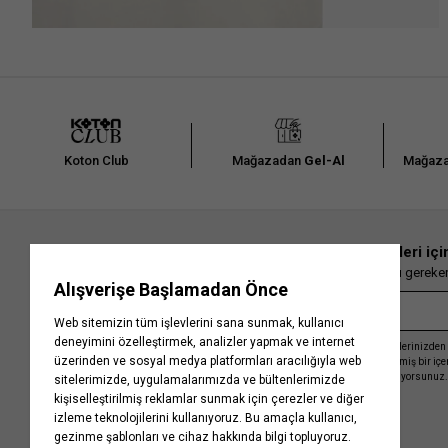
Koton Club
Mağazadan
Gel-Al
Mağaza
En güncel moda haberleri içi
Herkesten önce kaçırılmaması gereken 
Kayıt olmakla, Koton ile olan etkileşimlerinizden 
işleme almamız ve size kişiselleştirilmiş bir iç
Gizlilik Politikasını
kabul etmiş sayılıyorsunuz.
Kurumsal
Yardım
Hakkımızda
Sıkça Sorulan Sorular