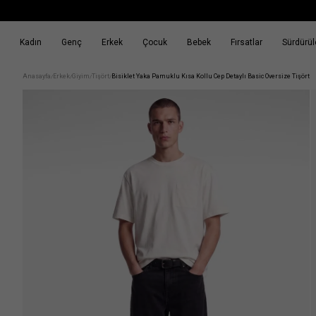
Kadın
Genç
Erkek
Çocuk
Bebek
Fırsatlar
Sürdürüle
k
Fırsatlar
Sürdürülebilirlik
Anasayfa
Erkek
Giyim
Tişört
Bisiklet Yaka Pamuklu Kısa Kollu Cep Detaylı Basic Oversize Tişört
/
/
/
/