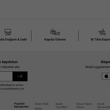
da Değişim & İade
Kapıda Ödeme
Bi Tıkla Kapı
n kaydolun
Alışv
haberleri alın.
Mobil uygulamamız
elde ettiğimiz verileri
erik sunabilmemiz için
Popüler
Kadın Etek
Kadın
Erkek Takım
Erkek
Kategoriler
Top/Atlet
Elbise
Mevsimli
Kadın