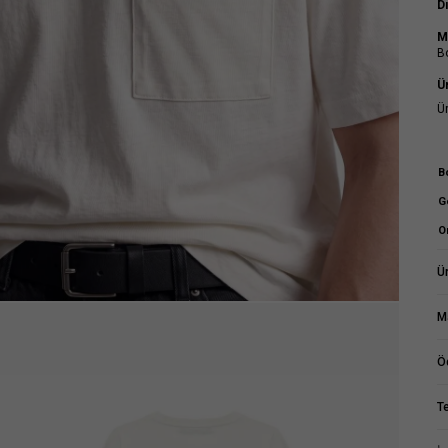
D
M
B
Ü
Ü
B
G
O
Ür
M
Ö
T
M