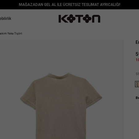
MAĞAZADAN GEL AL İLE ÜCRETSİZ TESLİMAT AYRICALIĞI!
bilirlik
Sat
akim Yaka Tişört
E
5
1
5
B