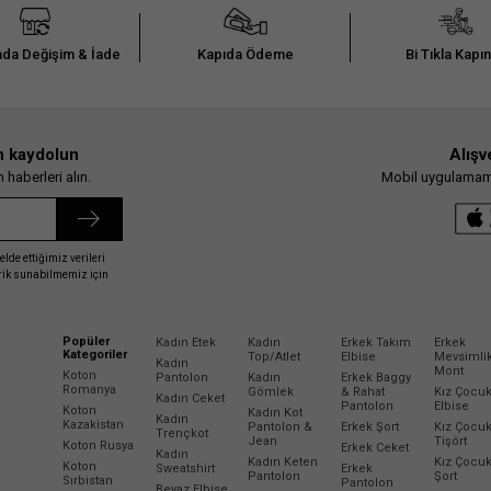
da Değişim & İade
Kapıda Ödeme
Bi Tıkla Kapı
n kaydolun
Alışv
haberleri alın.
Mobil uygulamamız
elde ettiğimiz verileri
erik sunabilmemiz için
Popüler
Kadın Etek
Kadın
Erkek Takım
Erkek
Kategoriler
Top/Atlet
Elbise
Mevsimli
Kadın
Mont
Koton
Pantolon
Kadın
Erkek Baggy
Romanya
Gömlek
& Rahat
Kız Çocu
Kadın Ceket
Pantolon
Elbise
Koton
Kadın Kot
Kadın
Kazakistan
Pantolon &
Erkek Şort
Kız Çocu
Trençkot
Jean
Tişört
Koton Rusya
Erkek Ceket
Kadın
Kadın Keten
Kız Çocu
Koton
Sweatshirt
Erkek
Pantolon
Şort
Sırbistan
Pantolon
Beyaz Elbise