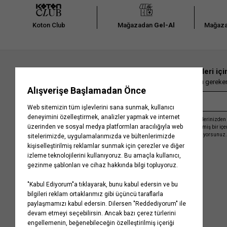
Koton Club
Mağazadan
Gel-Al
Mağaza
En güncel moda haberleri içi
Herkesten önce kaçırılmaması gereken 
Kayıt olmakla, Koton ile olan etkileşimlerinizden 
işleme almamız ve size kişiselleştirilmiş bir iç
Gizlilik Politikasını
kabul etmiş sayılıyorsunuz.
Kurumsal
Yardım
Hakkımızda
Sıkça Sorulan Sorular
Koton Blog
İptal & İade Prosedürü
Yaşama Saygı
İade Talebi Oluşturma Rehberi
Projelerimiz
Üyeliksiz Sipariş Takibi
Koton'da Kariyer
Site Haritası
Politikalarımız
Mağazalarımız
Bilgi Toplumu Hizmetleri
Kampanyalar