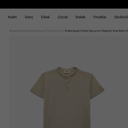
Kadın
Genç
Erkek
Çocuk
Bebek
Fırsatlar
Sürdürüle
k
Fırsatlar
Sürdürülebilirlik
Anasayfa
Çocuk
Erkek Çocuk (5-14 Yaş)
Tişört
Erkek Çocuk Viskon Karışımlı Düğmeli Kısa Kollu H
/
/
/
/