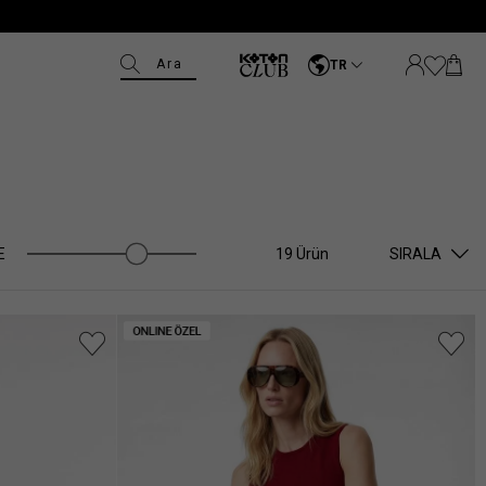
Ara
TR
E
19 Ürün
SIRALA