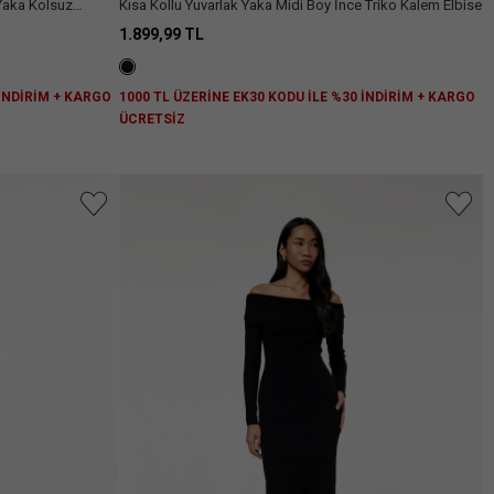
t Yaka Kolsuz
Kısa Kollu Yuvarlak Yaka Midi Boy İnce Triko Kalem Elbise
1.899,99 TL
 İNDİRİM + KARGO
1000 TL ÜZERİNE EK30 KODU İLE %30 İNDİRİM + KARGO
ÜCRETSİZ