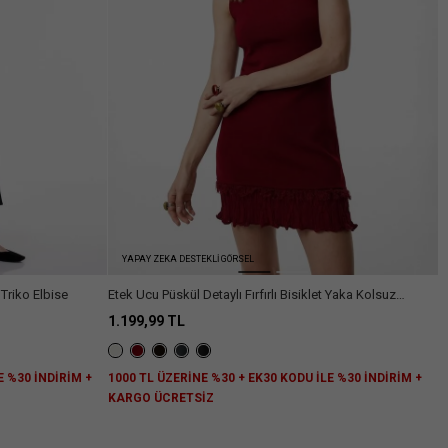
YAPAY ZEKA DESTEKLİ GÖRSEL
Triko Elbise
Etek Ucu Püskül Detaylı Fırfırlı Bisiklet Yaka Kolsuz
Viskon Triko Mini Elbise
1.199,99 TL
E %30 İNDİRİM +
1000 TL ÜZERİNE %30 + EK30 KODU İLE %30 İNDİRİM +
KARGO ÜCRETSİZ