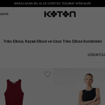
MAĞAZADAN GEL AL İLE ÜCRETSİZ TESLİMAT AYRICALIĞI!
bilirlik
Triko Elbise, Kazak Elbise ve Uzun Triko Elbise Kombinleri
GÖRÜNTÜL