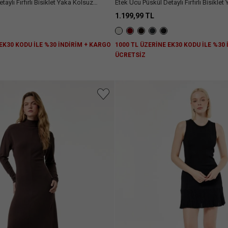
aylı Fırfırlı Bisiklet Yaka Kolsuz
Etek Ucu Püskül Detaylı Fırfırlı Bisikle
Elbise
Viskon Triko Mini Elbise
1.199,99 TL
 EK30 KODU İLE %30 İNDİRİM + KARGO
1000 TL ÜZERİNE EK30 KODU İLE %30
ÜCRETSİZ