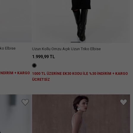
iko Elbise
Uzun Kollu Omzu Açık Uzun Triko Elbise
1.999,99 TL
 İNDİRİM + KARGO
1000 TL ÜZERİNE EK30 KODU İLE %30 İNDİRİM + KARGO
ÜCRETSİZ
niz.