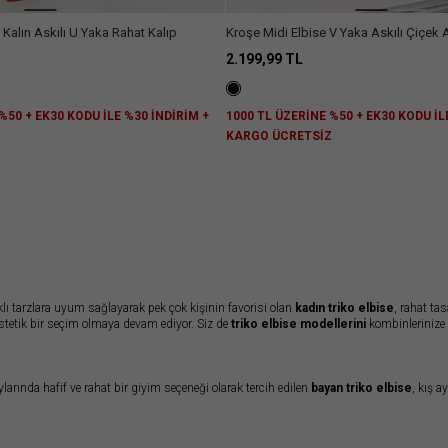
Kalın Askılı U Yaka Rahat Kalıp
Kroşe Midi Elbise V Yaka Askılı Çiçek A
2.199,99 TL
%50 + EK30 KODU İLE %30 İNDİRİM +
1000 TL ÜZERİNE %50 + EK30 KODU İL
Z
KARGO ÜCRETSİZ
farklı tarzlara uyum sağlayarak pek çok kişinin favorisi olan
kadın triko elbise
, rahat ta
tetik bir seçim olmaya devam ediyor. Siz de
triko elbise modellerini
kombinlerinize 
ylarında hafif ve rahat bir giyim seçeneği olarak tercih edilen
bayan triko elbise
, kış a
lbise
modelleri genelde daha kalın bir dokuya sahiptir.
Triko uzun elbise
ve
boğazlı t
erine kombinleyeceğiniz kışlık bir elbise arayışındaysanız,
triko midi elbise
ideal seç
de de çok tarz görünen
askılı triko elbise
, rahat sandaletle tamamlanabilir.
Elbise trik