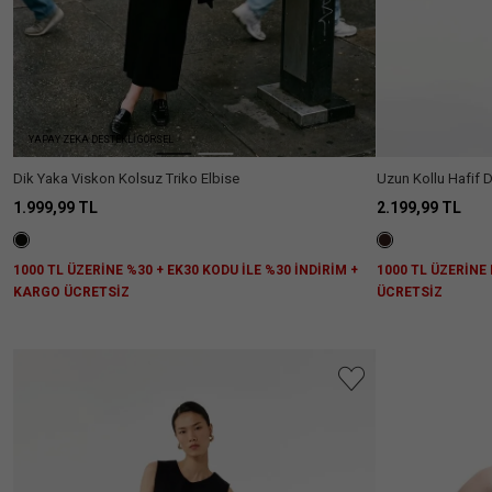
YAPAY ZEKA DESTEKLİ GÖRSEL
Dik Yaka Viskon Kolsuz Triko Elbise
Uzun Kollu Hafif D
1.999,99 TL
2.199,99 TL
1000 TL ÜZERİNE %30 + EK30 KODU İLE %30 İNDİRİM +
1000 TL ÜZERİNE
KARGO ÜCRETSİZ
ÜCRETSİZ
Aradığını