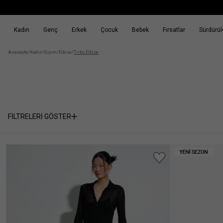
Kadın
Genç
Erkek
Çocuk
Bebek
Fırsatlar
Sürdürüle
k
Fırsatlar
Sürdürülebilirlik
Anasayfa
/
Kadın
/
Giyim
/
Elbise
/
Triko Elbise
FİLTRELERİ GÖSTER
Cinsiyet