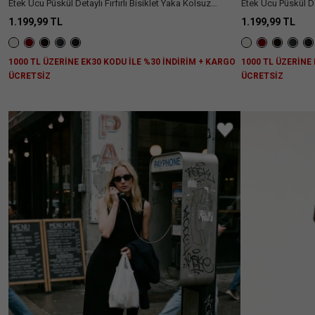
Etek Ucu Püskül Detaylı Fırfırlı Bisiklet Yaka Kolsuz
Etek Ucu Püskül Det
Viskon Triko Mini Elbise
Viskon Triko Mini 
1.199,99 TL
1.199,99 TL
1000 TL ÜZERİNE EK30 KODU İLE %30 İNDİRİM + KARGO
1000 TL ÜZERİNE
ÜCRETSİZ
ÜCRETSİZ