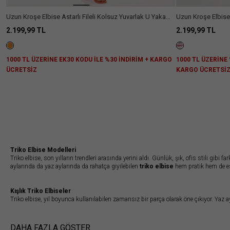
Uzun Kroşe Elbise Astarlı Fileli Kolsuz Yuvarlak U Yaka
Uzun Kroşe Elbise 
Rahat Kalıp
2.199,99 TL
2.199,99 TL
1000 TL ÜZERİNE EK30 KODU İLE %30 İNDİRİM + KARGO
1000 TL ÜZERİNE 
ÜCRETSİZ
KARGO ÜCRETSİ
Triko Elbise Modelleri
Triko elbise, son yılların trendleri arasında yerini aldı. Günlük, şık, ofis stili gibi 
aylarında da yaz aylarında da rahatça giyilebilen
triko elbise
hem pratik hem de es
Kışlık Triko Elbiseler
Triko elbise, yıl boyunca kullanılabilen zamansız bir parça olarak öne çıkıyor. Yaz a
elbise
modelleri, kış aylarında sıcak tutarak rahat bir giyim sağlar.
Kışlık triko e
elbiseler
önden düğmeli ya da düz olarak tasarlanabilmektedir. Uzun çizmelerin üz
Yazlık triko elbise
modelleri ise daha ince dokuludur. Plajlarda bikinilerin üzerin
DAHA FAZLA GÖSTER