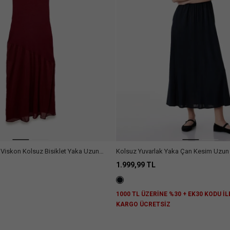
lı Viskon Kolsuz Bisiklet Yaka Uzun
Kolsuz Yuvarlak Yaka Çan Kesim Uzun 
1.999,99 TL
Z
1000 TL ÜZERİNE %30 + EK30 KODU İL
KARGO ÜCRETSİZ