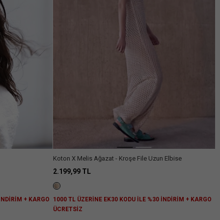
Arama
Koton X Melis Ağazat - Kroşe File Uzun Elbise
2.199,99 TL
1000 TL ÜZERİNE EK30 KODU İLE %30 İNDİRİM + KARGO
 İNDİRİM + KARGO
ÜCRETSİZ