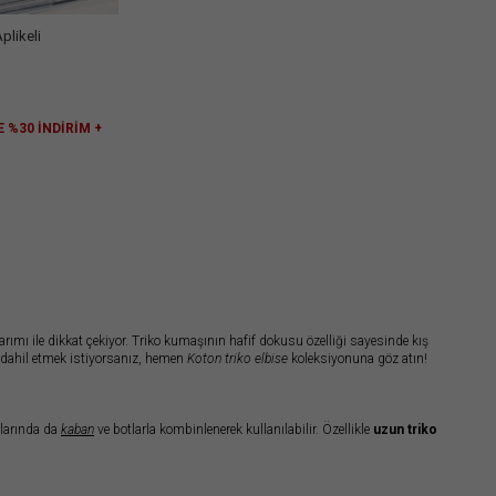
plikeli
E %30 İNDİRİM +
sarımı ile dikkat çekiyor. Triko kumaşının hafif dokusu özelliği sayesinde kış
dahil etmek istiyorsanız, hemen
Koton triko elbise
koleksiyonuna göz atın!
ylarında da
kaban
ve botlarla kombinlenerek kullanılabilir. Özellikle
uzun triko
riko
elbise en çok tercih edilen kışlık modellerdendir. Uzun kollu,
V yaka triko
im olacaktır.
o
koleksiyonunda, yazın enerjisini yansıtacak birbirinden renkli detaylara sahip