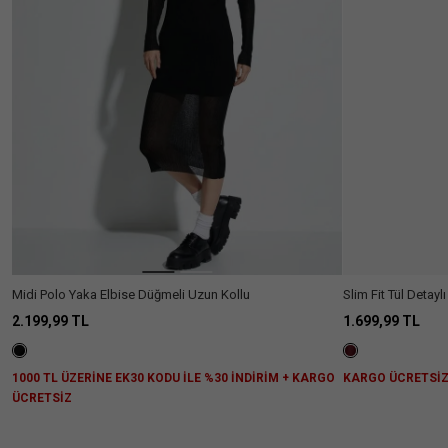
Kadın
(19)
Kategori
Elbise
(19)
Fiyat
Aralığı
+1100₺
(19)
Beden
Renk
XS
S
M
L
Kumaş
XL
Tipi
Vizkon
(3)
Boy
Karışımlı
Midi Polo Yaka Elbise Düğmeli Uzun Kollu
Slim Fit Tül Detay
Triko Elbise
Akrilik
(2)
2.199,99 TL
1.699,99 TL
Silüet
Karışımlı
Diz
(1)
Rayon
(7)
Kol
Altı
1000 TL ÜZERİNE EK30 KODU İLE %30 İNDİRİM + KARGO
KARGO ÜCRETSİ
Tipi
ÜCRETSİZ
Maxi
(6)
A
(1)
Kesim
Midi
Düşük
(3)
(4)
Yaka
Omuz
Tipi
(1)