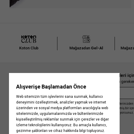
Koton Club
Mağazadan
Gel-Al
Mağaza
En güncel moda haberleri içi
Herkesten önce kaçırılmaması gereken 
Kayıt olmakla, Koton ile olan etkileşimlerinizden 
işleme almamız ve size kişiselleştirilmiş bir iç
Gizlilik Politikasını
kabul etmiş sayılıyorsunuz.
Kurumsal
Yardım
Hakkımızda
Sıkça Sorulan Sorular