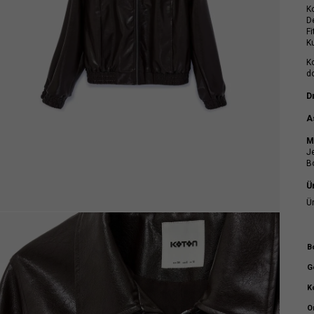
Ko
D
Fi
K
Ko
d
D
A
M
J
B
Ü
Ü
B
G
K
O