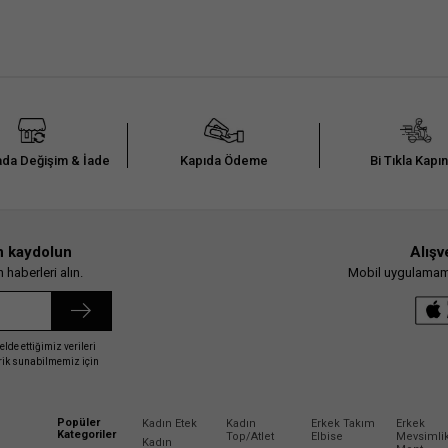
da Değişim & İade
Kapıda Ödeme
Bi Tıkla Kapı
n kaydolun
Alışv
haberleri alın.
Mobil uygulamamız
elde ettiğimiz verileri
erik sunabilmemiz için
Popüler
Kadın Etek
Kadın
Erkek Takım
Erkek
Kategoriler
Top/Atlet
Elbise
Mevsimli
Kadın