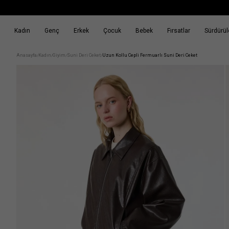
Kadın
Genç
Erkek
Çocuk
Bebek
Fırsatlar
Sürdürüle
k
Fırsatlar
Sürdürülebilirlik
Anasayfa
Kadın
Giyim
Suni Deri Ceket
Uzun Kollu Cepli Fermuarlı Suni Deri Ceket
/
/
/
/