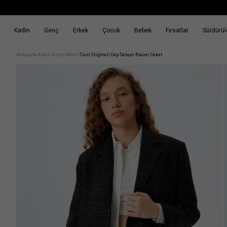
Kadın
Genç
Erkek
Çocuk
Bebek
Fırsatlar
Sürdürüle
k
Fırsatlar
Sürdürülebilirlik
Anasayfa
Kadın
Giyim
Mont
Tüvit Düğmeli Cep Detaylı Blazer Ceket
/
/
/
/