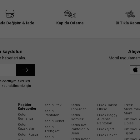
da Değişim & İade
Kapıda Ödeme
Bi Tıkla Kapı
n kaydolun
Alışv
haberleri alın.
Mobil uygulamamız
elde ettiğimiz verileri
erik sunabilmemiz için
Popüler
Kadın Etek
Kadın
Erkek Takım
Erkek
Kategoriler
Top/Atlet
Elbise
Mevsimli
Kadın
Mont
Koton
Pantolon
Kadın
Erkek Baggy
Romanya
Gömlek
& Rahat
Kız Çocu
Kadın Ceket
Pantolon
Elbise
Koton
Kadın Kot
Kadın
Kazakistan
Pantolon &
Erkek Şort
Kız Çocu
Trençkot
Jean
Tişört
Koton Rusya
Erkek Ceket
Kadın
Kadın Keten
Kız Çocu