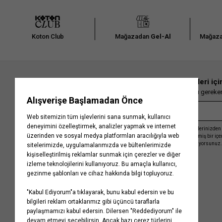
Koton Club
Mağazadan
Gel-Al
Mağaza
En güncel moda haberleri içi
Herkesten önce kaçırılmaması gereken 
Kayıt olmakla, Koton ile olan etkileşimlerinizden 
işleme almamız ve size kişiselleştirilmiş bir iç
Gizlilik Politikasını
kabul etmiş sayılıyorsunuz.
Kurumsal
Yardım
Hakkımızda
Sıkça Sorulan Sorular
Koton Blog
İptal & İade Prosedürü
Yaşama Saygı
İade Talebi Oluşturma Rehberi
Projelerimiz
Üyeliksiz Sipariş Takibi
Koton'da Kariyer
Site Haritası
Politikalarımız
Mağazalarımız