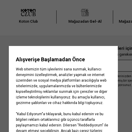
Koton Club
Mağazadan
Gel-Al
Mağaza
En güncel moda haberleri içi
Herkesten önce kaçırılmaması gereken 
Kayıt olmakla, Koton ile olan etkileşimlerinizden 
işleme almamız ve size kişiselleştirilmiş bir iç
Gizlilik Politikasını
kabul etmiş sayılıyorsunuz.
Kurumsal
Yardım
Hakkımızda
Sıkça Sorulan Sorular
Koton Blog
İptal & İade Prosedürü
Yaşama Saygı
İade Talebi Oluşturma Rehberi
Projelerimiz
Üyeliksiz Sipariş Takibi
Koton'da Kariyer
Site Haritası
Politikalarımız
Mağazalarımız