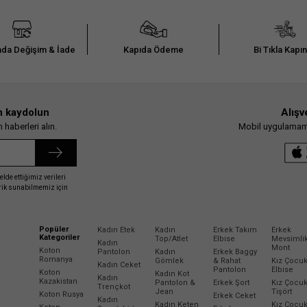
da Değişim & İade
Kapıda Ödeme
Bi Tıkla Kapı
n kaydolun
Alışv
haberleri alın.
Mobil uygulamamız
elde ettiğimiz verileri
erik sunabilmemiz için
Popüler
Kadın Etek
Kadın
Erkek Takım
Erkek
Kategoriler
Top/Atlet
Elbise
Mevsimli
Kadın
Mont
Koton
Pantolon
Kadın
Erkek Baggy
Romanya
Gömlek
& Rahat
Kız Çocu
Kadın Ceket
Pantolon
Elbise
Koton
Kadın Kot
Kadın
Kazakistan
Pantolon &
Erkek Şort
Kız Çocu
Trençkot
Jean
Tişört
Koton Rusya
Erkek Ceket
Kadın
Kadın Keten
Kız Çocu