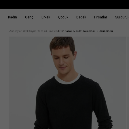
Kadın
Genç
Erkek
Çocuk
Bebek
Fırsatlar
Sürdürüle
k
Fırsatlar
Sürdürülebilirlik
Anasayfa
Erkek
Giyim
Kazak & Süveter
Triko Kazak Bisiklet Yaka Dokulu Uzun Kollu
/
/
/
/