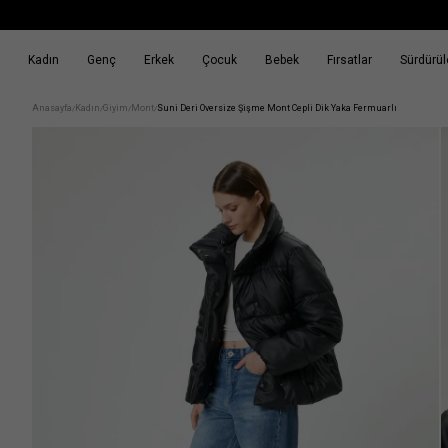
Kadın
Genç
Erkek
Çocuk
Bebek
Fırsatlar
Sürdürüle
k
Fırsatlar
Sürdürülebilirlik
Anasayfa
Kadın
Giyim
Mont
Suni Deri Oversize Şişme Mont Cepli Dik Yaka Fermuarlı
/
/
/
/