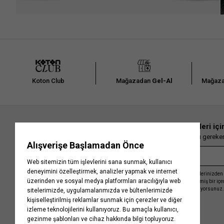
Koton Club
Mağazadan
Gel-Al
Mağaza
En güncel moda haberleri içi
Herkesten önce kaçırılmaması gereken 
Kayıt olmakla, Koton ile olan etkileşimlerinizden 
işleme almamız ve size kişiselleştirilmiş bir iç
Gizlilik Politikasını
kabul etmiş sayılıyorsunuz.
Kurumsal
Yardım
Hakkımızda
Sıkça Sorulan Sorular