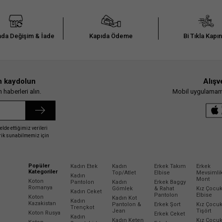
da Değişim & İade
Kapıda Ödeme
Bi Tıkla Kapı
n kaydolun
Alışv
haberleri alın.
Mobil uygulamamız
elde ettiğimiz verileri
erik sunabilmemiz için
Popüler
Kadın Etek
Kadın
Erkek Takım
Erkek
Kategoriler
Top/Atlet
Elbise
Mevsimli
Kadın
Mont
Koton
Pantolon
Kadın
Erkek Baggy
Romanya
Gömlek
& Rahat
Kız Çocu
Kadın Ceket
Pantolon
Elbise
Koton
Kadın Kot
Kadın
Kazakistan
Pantolon &
Erkek Şort
Kız Çocu
Trençkot
Jean
Tişört
Koton Rusya
Erkek Ceket
Kadın
Kadın Keten
Kız Çocu