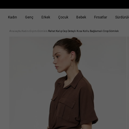
Kadın
Genç
Erkek
Çocuk
Bebek
Fırsatlar
Sürdürüle
k
Fırsatlar
Sürdürülebilirlik
Anasayfa
Kadın
Giyim
Gömlek
Rahat Kalıp Cep Detaylı Kısa Kollu Bağlamalı Crop Gömlek
/
/
/
/