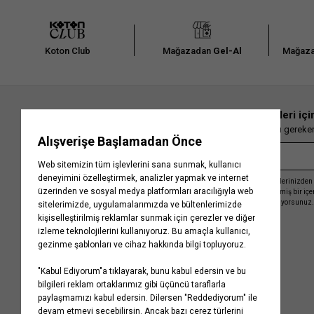
Koton Club
Mağazadan
Gel-Al
Mağaza
En güncel moda haberleri içi
Herkesten önce kaçırılmaması gereken 
Kayıt olmakla, Koton ile olan etkileşimlerinizden 
işleme almamız ve size kişiselleştirilmiş bir iç
Gizlilik Politikasını
kabul etmiş sayılıyorsunuz.
Kurumsal
Yardım
Hakkımızda
Sıkça Sorulan Sorular
Koton Blog
İptal & İade Prosedürü
Yaşama Saygı
İade Talebi Oluşturma Rehberi
Projelerimiz
Üyeliksiz Sipariş Takibi
Koton'da Kariyer
Site Haritası
Politikalarımız
Mağazalarımız