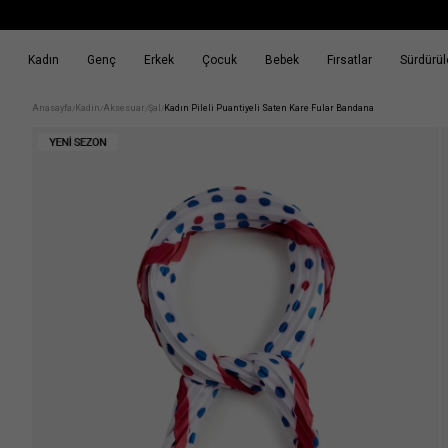
Kadın
Genç
Erkek
Çocuk
Bebek
Fırsatlar
Sürdürüle
k
Fırsatlar
Sürdürülebilirlik
Anasayfa
Kadın
Aksesuar
Şal
Kadın Pileli Puantiyeli Saten Kare Fular Bandana
/
/
/
/