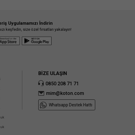
eriş Uygulamamızı İndirin
ı keşfedin, size özel fırsatları yakalayın!
BİZE ULAŞIN
k
0850 208 71 71
k
mim@koton.com
k
Whatsapp Destek Hattı
k
cuk
cuk