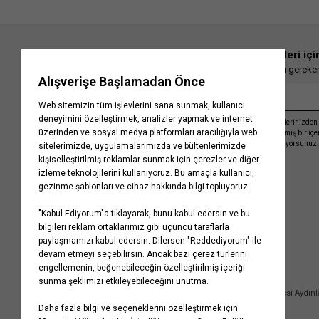
En güncel moda haberleri içi
Herkesten önce kaçırılmaması gereken 
Kayıt olmakla, Koton ile olan etkileşimlerinizden 
işleme almamız ve size kişiselleştirilmiş bir iç
Gizlilik Politikasını
kabul etmiş sayılıyorsunuz.
Kurumsal
Yardım
Hakkımızda
Sıkça Sorulan Sorular
Koton Blog
İptal & İade Prosedürü
Yaşama Saygı
İade Talebi Oluşturma Rehberi
Projelerimiz
Üyeliksiz Sipariş Takibi
Koton'da Kariyer
Site Haritası
Politikalarımız
Mağazalarımız
Bilgi Toplumu Hizmetleri
Kampanyalar
Yatırımcı İlişkileri
Kişisel Verilerin Korunması
Kurumsal Hediye Kartı
Müşteri Kişisel Verilerinin İşlenmesi Aydın
İletişim
Çerez Aydınlatma Metni
İletişim Aydınlatma Metni