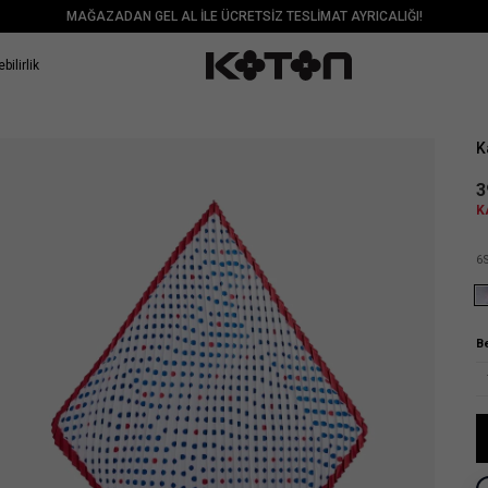
MAĞAZADAN GEL AL İLE ÜCRETSİZ TESLİMAT AYRICALIĞI!
bilirlik
Sat
K
3
K
6
B