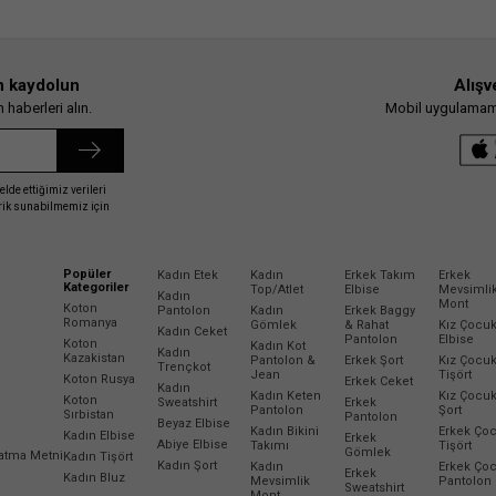
n kaydolun
Alışv
haberleri alın.
Mobil uygulamamız
elde ettiğimiz verileri
erik sunabilmemiz için
Popüler
Kadın Etek
Kadın
Erkek Takım
Erkek
Kategoriler
Top/Atlet
Elbise
Mevsimli
Kadın
Mont
Koton
Pantolon
Kadın
Erkek Baggy
Romanya
Gömlek
& Rahat
Kız Çocu
Kadın Ceket
Pantolon
Elbise
Koton
Kadın Kot
Kadın
Kazakistan
Pantolon &
Erkek Şort
Kız Çocu
Trençkot
Jean
Tişört
Koton Rusya
Erkek Ceket
Kadın
Kadın Keten
Kız Çocu
Koton
Sweatshirt
Erkek
Pantolon
Şort
Sırbistan
Pantolon
Beyaz Elbise
Kadın Bikini
Erkek Ço
Kadın Elbise
Erkek
Abiye Elbise
Takımı
Tişört
Gömlek
latma Metni
Kadın Tişört
Kadın Şort
Kadın
Erkek Ço
Erkek
Kadın Bluz
Mevsimlik
Pantolon
Sweatshirt
Mont