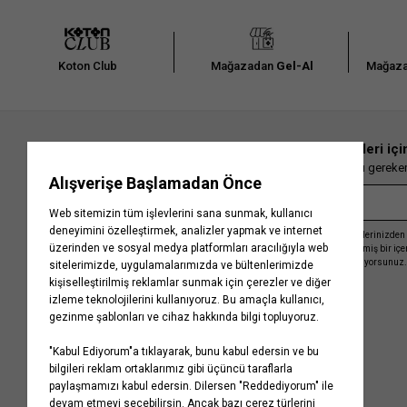
Koton Club
Mağazadan
Gel-Al
Mağaza
En güncel moda haberleri içi
Herkesten önce kaçırılmaması gereken 
Kayıt olmakla, Koton ile olan etkileşimlerinizden 
işleme almamız ve size kişiselleştirilmiş bir iç
Gizlilik Politikasını
kabul etmiş sayılıyorsunuz.
Kurumsal
Yardım
Hakkımızda
Sıkça Sorulan Sorular
Koton Blog
İptal & İade Prosedürü
Yaşama Saygı
İade Talebi Oluşturma Rehberi
Projelerimiz
Üyeliksiz Sipariş Takibi
Koton'da Kariyer
Site Haritası
Politikalarımız
Mağazalarımız