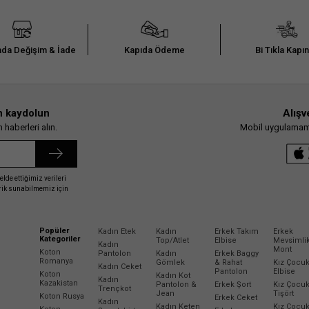
da Değişim & İade
Kapıda Ödeme
Bi Tıkla Kapı
n kaydolun
Alışv
haberleri alın.
Mobil uygulamamız
elde ettiğimiz verileri
erik sunabilmemiz için
Popüler
Kadın Etek
Kadın
Erkek Takım
Erkek
Kategoriler
Top/Atlet
Elbise
Mevsimli
Kadın
Mont
Koton
Pantolon
Kadın
Erkek Baggy
Romanya
Gömlek
& Rahat
Kız Çocu
Kadın Ceket
Pantolon
Elbise
Koton
Kadın Kot
Kadın
Kazakistan
Pantolon &
Erkek Şort
Kız Çocu
Trençkot
Jean
Tişört
Koton Rusya
Erkek Ceket
Kadın
Kadın Keten
Kız Çocu