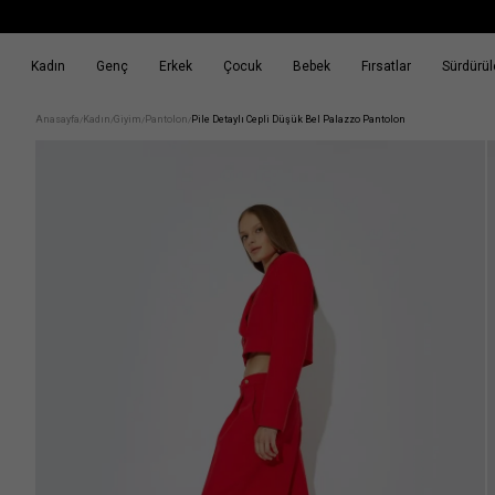
Kadın
Genç
Erkek
Çocuk
Bebek
Fırsatlar
Sürdürüle
k
Fırsatlar
Sürdürülebilirlik
Anasayfa
Kadın
Giyim
Pantolon
Pile Detaylı Cepli Düşük Bel Palazzo Pantolon
/
/
/
/