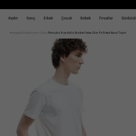
Kadın
Genç
Erkek
Çocuk
Bebek
Fırsatlar
Sürdürüle
k
Fırsatlar
Sürdürülebilirlik
Anasayfa
Erkek
Giyim
Tişört
Pamuklu Kısa Kollu Bisiklet Yaka Slim Fit Erkek Basic Tişört
/
/
/
/