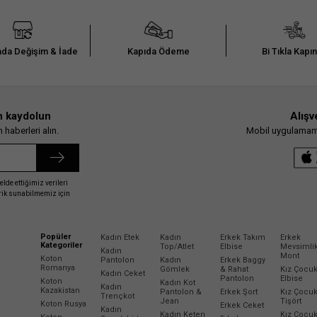
da Değişim & İade
Kapıda Ödeme
Bi Tıkla Kapı
n kaydolun
Alışv
haberleri alın.
Mobil uygulamamız
elde ettiğimiz verileri
erik sunabilmemiz için
Popüler
Kadın Etek
Kadın
Erkek Takım
Erkek
Kategoriler
Top/Atlet
Elbise
Mevsimli
Kadın
Mont
Koton
Pantolon
Kadın
Erkek Baggy
Romanya
Gömlek
& Rahat
Kız Çocu
Kadın Ceket
Pantolon
Elbise
Koton
Kadın Kot
Kadın
Kazakistan
Pantolon &
Erkek Şort
Kız Çocu
Trençkot
Jean
Tişört
Koton Rusya
Erkek Ceket
Kadın
Kadın Keten
Kız Çocu