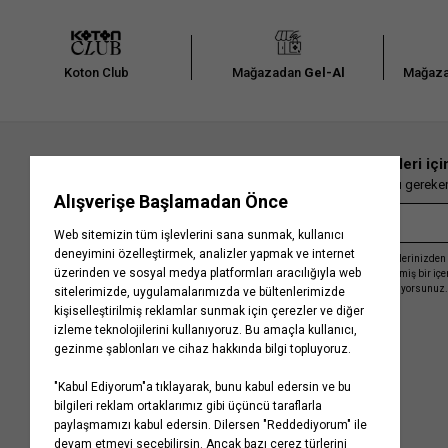
Koton Club
Mağazadan
Gel-Al
Mağaza
En güncel moda haberleri içi
Herkesten önce kaçırılmaması gereken 
Kayıt olmakla, Koton ile olan etkileşimlerinizden 
işleme almamız ve size kişiselleştirilmiş bir iç
Gizlilik Politikasını
kabul etmiş sayılıyorsunuz.
Kurumsal
Yardım
Hakkımızda
Sıkça Sorulan Sorular
Koton Blog
İptal & İade Prosedürü
Yaşama Saygı
İade Talebi Oluşturma Rehberi
Projelerimiz
Üyeliksiz Sipariş Takibi
Koton'da Kariyer
Site Haritası
Politikalarımız
Mağazalarımız