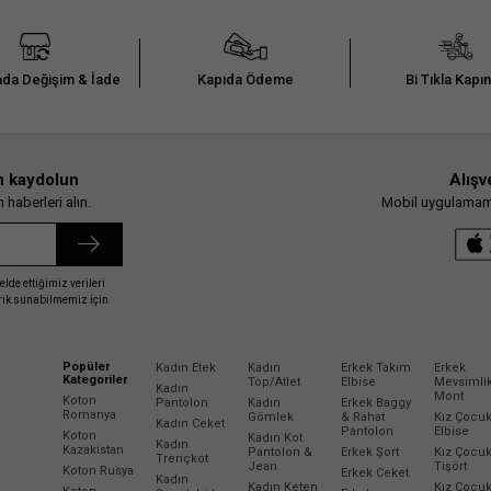
da Değişim & İade
Kapıda Ödeme
Bi Tıkla Kapı
n kaydolun
Alışv
haberleri alın.
Mobil uygulamamız
elde ettiğimiz verileri
erik sunabilmemiz için
Popüler
Kadın Etek
Kadın
Erkek Takım
Erkek
Kategoriler
Top/Atlet
Elbise
Mevsimli
Kadın
Mont
Koton
Pantolon
Kadın
Erkek Baggy
Romanya
Gömlek
& Rahat
Kız Çocu
Kadın Ceket
Pantolon
Elbise
Koton
Kadın Kot
Kadın
Kazakistan
Pantolon &
Erkek Şort
Kız Çocu
Trençkot
Jean
Tişört
Koton Rusya
Erkek Ceket
Kadın
Kadın Keten
Kız Çocu