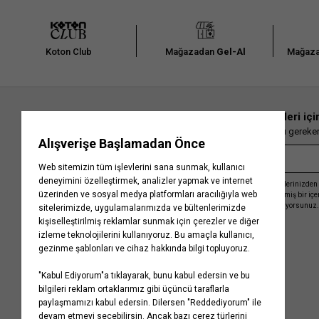
Koton Club
Mağazadan
Gel-Al
Mağaza
En güncel moda haberleri içi
Herkesten önce kaçırılmaması gereken 
Kayıt olmakla, Koton ile olan etkileşimlerinizden 
işleme almamız ve size kişiselleştirilmiş bir iç
Gizlilik Politikasını
kabul etmiş sayılıyorsunuz.
Kurumsal
Yardım
Hakkımızda
Sıkça Sorulan Sorular
Koton Blog
İptal & İade Prosedürü
Yaşama Saygı
İade Talebi Oluşturma Rehberi
Projelerimiz
Üyeliksiz Sipariş Takibi
Koton'da Kariyer
Site Haritası
Politikalarımız
Mağazalarımız