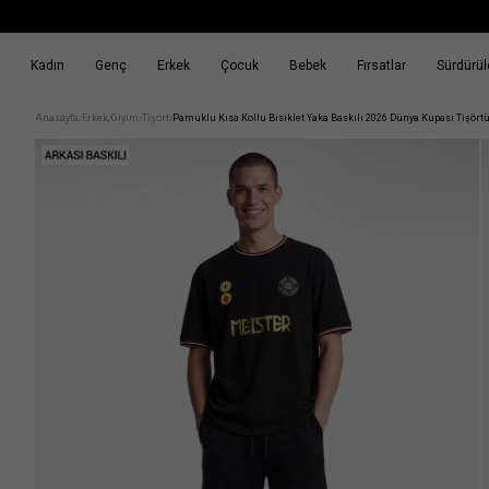
Kadın
Genç
Erkek
Çocuk
Bebek
Fırsatlar
Sürdürüle
k
Fırsatlar
Sürdürülebilirlik
Anasayfa
Erkek
Giyim
Tişört
Pamuklu Kısa Kollu Bisiklet Yaka Baskılı 2026 Dünya Kupası Tişört
/
/
/
/