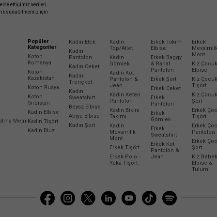
elde ettiğimiz verileri
erik sunabilmemiz için
Popüler
Kadın Etek
Kadın
Erkek Takım
Erkek
Kategoriler
Top/Atlet
Elbise
Mevsimli
Kadın
Mont
Koton
Pantolon
Kadın
Erkek Baggy
Romanya
Gömlek
& Rahat
Kız Çocu
Kadın Ceket
Pantolon
Elbise
Koton
Kadın Kot
Kadın
Kazakistan
Pantolon &
Erkek Şort
Kız Çocu
Trençkot
Jean
Tişört
Koton Rusya
Erkek Ceket
Kadın
Kadın Keten
Kız Çocu
Koton
Sweatshirt
Erkek
Pantolon
Şort
Sırbistan
Pantolon
Beyaz Elbise
Kadın Bikini
Erkek Ço
Kadın Elbise
Erkek
Abiye Elbise
Takımı
Tişört
Gömlek
latma Metni
Kadın Tişört
Kadın Şort
Kadın
Erkek Ço
Erkek
Kadın Bluz
Mevsimlik
Pantolon
Sweatshirt
Mont
Erkek Ço
Erkek Kot
Erkek Tişört
Şort
Pantolon &
Erkek Polo
Jean
Kız Bebe
Yaka Tişört
Elbise &
Tulum