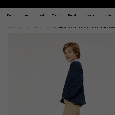
Kadın
Genç
Erkek
Çocuk
Bebek
Fırsatlar
Sürdürüle
k
Fırsatlar
Sürdürülebilirlik
Anasayfa
Çocuk
Erkek Çocuk (5-14 Yaş)
Jeans
Erkek Çocuk Pamuklu Cepli Slim Fit Denim Pantol
/
/
/
/