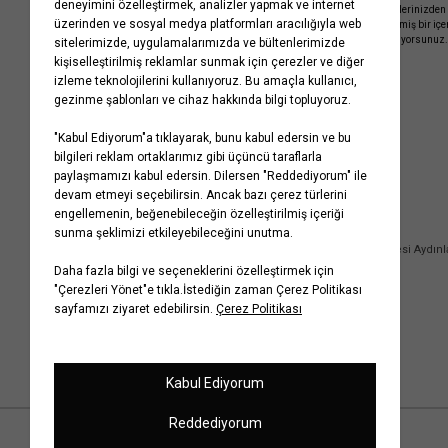
Kayıt olmakla, Koton ile olan etkileşimlerinizden 
işleme almamız ve size kişiselleştirilmiş bir iç
Gizlilik Politikasını
kabul etmiş sayılıyorsunuz.
Kurumsal
Yardım
Hakkımızda
Sıkça Sorulan Sorular
Koton Blog
İptal & İade Prosedürü
Yaşama Saygı
İade Talebi Oluşturma Rehberi
Projelerimiz
Üyeliksiz Sipariş Takibi
Koton'da Kariyer
Site Haritası
Politikalarımız
Mağazalarımız
Bilgi Toplumu Hizmetleri
Kampanyalar
Yatırımcı İlişkileri
Kişisel Verilerin Korunması
Kurumsal Hediye Kartı
Müşteri Kişisel Verilerinin İşlenmesi Aydın
İletişim
Çerez Aydınlatma Metni
İletişim Aydınlatma Metni
WhatsApp Hattı Aydınlatma Metni
İlgili Kişi Başvuru Formu