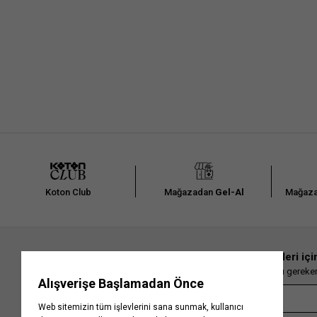
Koton Club
Mağazadan
Gel-Al
Mağaza
En güncel moda haberleri içi
Herkesten önce kaçırılmaması gereken 