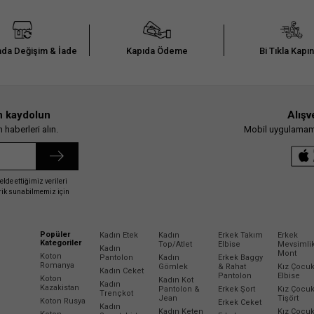
da Değişim & İade
Kapıda Ödeme
Bi Tıkla Kapı
n kaydolun
Alışv
haberleri alın.
Mobil uygulamamız
elde ettiğimiz verileri
erik sunabilmemiz için
Popüler
Kadın Etek
Kadın
Erkek Takım
Erkek
Kategoriler
Top/Atlet
Elbise
Mevsimli
Kadın
Mont
Koton
Pantolon
Kadın
Erkek Baggy
Romanya
Gömlek
& Rahat
Kız Çocu
Kadın Ceket
Pantolon
Elbise
Koton
Kadın Kot
Kadın
Kazakistan
Pantolon &
Erkek Şort
Kız Çocu
Trençkot
Jean
Tişört
Koton Rusya
Erkek Ceket
Kadın
Kadın Keten
Kız Çocu