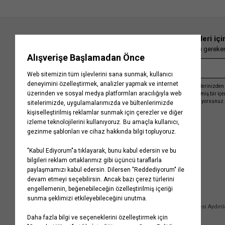
En güncel moda haberleri içi
Herkesten önce kaçırılmaması gereken 
Kayıt olmakla, Koton ile olan etkileşimlerinizden 
işleme almamız ve size kişiselleştirilmiş bir iç
Gizlilik Politikasını
kabul etmiş sayılıyorsunuz.
Kurumsal
Yardım
Hakkımızda
Sıkça Sorulan Sorular
Koton Blog
İptal & İade Prosedürü
Yaşama Saygı
İade Talebi Oluşturma Rehberi
Projelerimiz
Üyeliksiz Sipariş Takibi
Koton'da Kariyer
Site Haritası
Politikalarımız
Mağazalarımız
Bilgi Toplumu Hizmetleri
Kampanyalar
Yatırımcı İlişkileri
Kişisel Verilerin Korunması
Kurumsal Hediye Kartı
Müşteri Kişisel Verilerinin İşlenmesi Aydın
İletişim
Çerez Aydınlatma Metni
İletişim Aydınlatma Metni