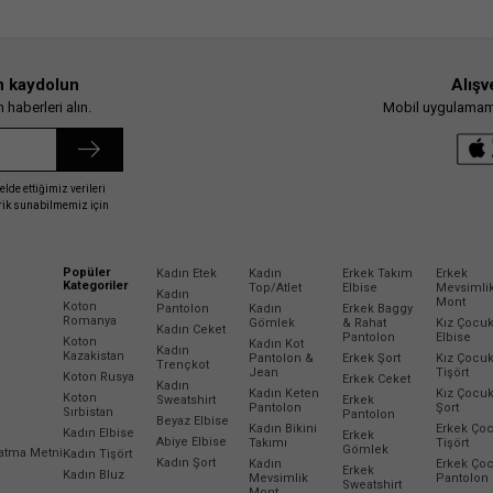
n kaydolun
Alışv
haberleri alın.
Mobil uygulamamız
elde ettiğimiz verileri
erik sunabilmemiz için
Popüler
Kadın Etek
Kadın
Erkek Takım
Erkek
Kategoriler
Top/Atlet
Elbise
Mevsimli
Kadın
Mont
Koton
Pantolon
Kadın
Erkek Baggy
Romanya
Gömlek
& Rahat
Kız Çocu
Kadın Ceket
Pantolon
Elbise
Koton
Kadın Kot
Kadın
Kazakistan
Pantolon &
Erkek Şort
Kız Çocu
Trençkot
Jean
Tişört
Koton Rusya
Erkek Ceket
Kadın
Kadın Keten
Kız Çocu
Koton
Sweatshirt
Erkek
Pantolon
Şort
Sırbistan
Pantolon
Beyaz Elbise
Kadın Bikini
Erkek Ço
Kadın Elbise
Erkek
Abiye Elbise
Takımı
Tişört
Gömlek
latma Metni
Kadın Tişört
Kadın Şort
Kadın
Erkek Ço
Erkek
Kadın Bluz
Mevsimlik
Pantolon
Sweatshirt
Mont