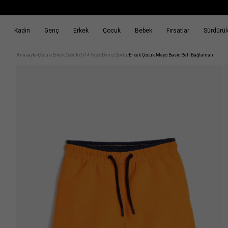
Kadın
Genç
Erkek
Çocuk
Bebek
Fırsatlar
Sürdürüle
k
Fırsatlar
Sürdürülebilirlik
Anasayfa
Çocuk
Erkek Çocuk (5-14 Yaş)
Deniz Şortu
Erkek Çocuk Mayo Basic Beli Bağlamalı
/
/
/
/