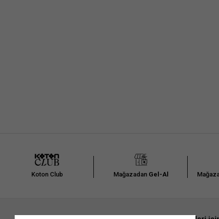
Arad
Koton Club
Mağazadan
Gel-Al
Mağaza