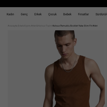
Kadın
Genç
Erkek
Çocuk
Bebek
Fırsatlar
Sürdürüle
k
Fırsatlar
Sürdürülebilirlik
Anasayfa
Erkek
Giyim
Atlet & Kolsuz Tişört
Kolsuz Pamuklu Bisiklet Yaka Slim Fit Atlet
/
/
/
/