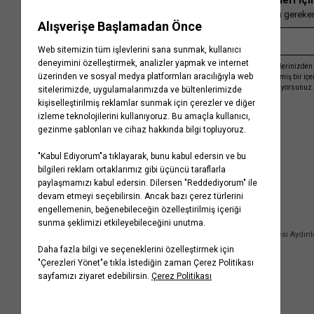
En güncel moda haberleri içi
Herkesten önce kaçırılmaması gereken 
Kayıt olmakla, Koton ile olan etkileşimlerinizden 
işleme almamız ve size kişiselleştirilmiş bir iç
Gizlilik Politikasını
kabul etmiş sayılıyorsunuz.
Kurumsal
Yardım
Hakkımızda
Sıkça Sorulan Sorular
Koton Blog
İptal & İade Prosedürü
Yaşama Saygı
İade Talebi Oluşturma Rehberi
Projelerimiz
Üyeliksiz Sipariş Takibi
Koton'da Kariyer
Site Haritası
Politikalarımız
Mağazalarımız
Bilgi Toplumu Hizmetleri
Kampanyalar
Yatırımcı İlişkileri
Kişisel Verilerin Korunması
Kurumsal Hediye Kartı
Müşteri Kişisel Verilerinin İşlenmesi Aydın
İletişim
Çerez Aydınlatma Metni
İletişim Aydınlatma Metni
WhatsApp Hattı Aydınlatma Metni
İlgili Kişi Başvuru Formu