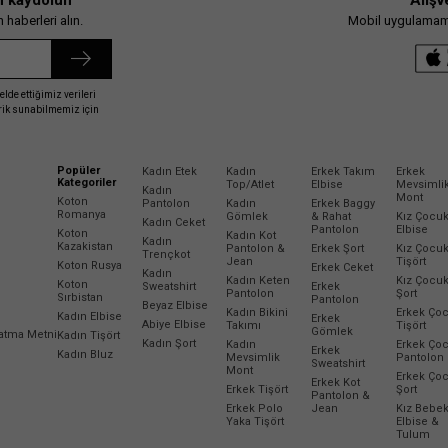
n kaydolun
Alışv
haberleri alın.
Mobil uygulamamız
elde ettiğimiz verileri
erik sunabilmemiz için
Popüler
Kadın Etek
Kadın
Erkek Takım
Erkek
Kategoriler
Top/Atlet
Elbise
Mevsimli
Kadın
Mont
Koton
Pantolon
Kadın
Erkek Baggy
Romanya
Gömlek
& Rahat
Kız Çocu
Kadın Ceket
Pantolon
Elbise
Koton
Kadın Kot
Kadın
Kazakistan
Pantolon &
Erkek Şort
Kız Çocu
Trençkot
Jean
Tişört
Koton Rusya
Erkek Ceket
Kadın
Kadın Keten
Kız Çocu
Koton
Sweatshirt
Erkek
Pantolon
Şort
Sırbistan
Pantolon
Beyaz Elbise
Kadın Bikini
Erkek Ço
Kadın Elbise
Erkek
Abiye Elbise
Takımı
Tişört
Gömlek
latma Metni
Kadın Tişört
Kadın Şort
Kadın
Erkek Ço
Erkek
Kadın Bluz
Mevsimlik
Pantolon
Sweatshirt
Mont
Erkek Ço
Erkek Kot
Erkek Tişört
Şort
Pantolon &
Erkek Polo
Jean
Kız Bebe
Yaka Tişört
Elbise &
Tulum