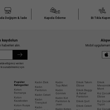
da Değişim & İade
Kapıda Ödeme
Bi Tıkla Kapı
n kaydolun
Alışv
haberleri alın.
Mobil uygulamamız
elde ettiğimiz verileri
erik sunabilmemiz için
Popüler
Kadın Etek
Kadın
Erkek Takım
Erkek
Kategoriler
Top/Atlet
Elbise
Mevsimli
Kadın
Mont
Koton
Pantolon
Kadın
Erkek Baggy
Romanya
Gömlek
& Rahat
Kız Çocu
Kadın Ceket
Pantolon
Elbise
Koton
Kadın Kot
Kadın
Kazakistan
Pantolon &
Erkek Şort
Kız Çocu
Trençkot
Jean
Tişört
Koton Rusya
Erkek Ceket
Kadın
Kadın Keten
Kız Çocu