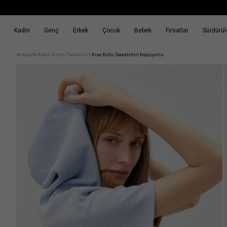
Kadın
Genç
Erkek
Çocuk
Bebek
Fırsatlar
Sürdürüle
k
Fırsatlar
Sürdürülebilirlik
Anasayfa
Kadın
Giyim
Sweatshirt
Kısa Kollu Sweatshirt Kapüşonlu
/
/
/
/