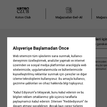
Koton Club
Mağazadan
Gel-Al
Mağaza
En güncel moda haberleri içi
Herkesten önce kaçırılmaması gereken 
Kayıt olmakla, Koton ile olan etkileşimlerinizden 
işleme almamız ve size kişiselleştirilmiş bir iç
Gizlilik Politikasını
kabul etmiş sayılıyorsunuz.
Kurumsal
Yardım
Hakkımızda
Sıkça Sorulan Sorular
Koton Blog
İptal & İade Prosedürü
Yaşama Saygı
İade Talebi Oluşturma Rehberi
Projelerimiz
Üyeliksiz Sipariş Takibi
Koton'da Kariyer
Site Haritası
Politikalarımız
Mağazalarımız