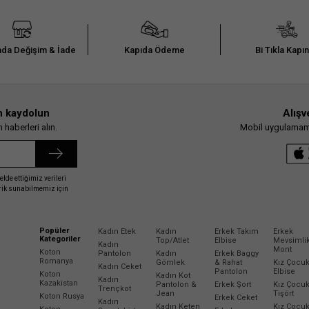
da Değişim & İade
Kapıda Ödeme
Bi Tıkla Kapı
n kaydolun
Alışv
haberleri alın.
Mobil uygulamamız
elde ettiğimiz verileri
erik sunabilmemiz için
Popüler
Kadın Etek
Kadın
Erkek Takım
Erkek
Kategoriler
Top/Atlet
Elbise
Mevsimli
Kadın
Mont
Koton
Pantolon
Kadın
Erkek Baggy
Romanya
Gömlek
& Rahat
Kız Çocu
Kadın Ceket
Pantolon
Elbise
Koton
Kadın Kot
Kadın
Kazakistan
Pantolon &
Erkek Şort
Kız Çocu
Trençkot
Jean
Tişört
Koton Rusya
Erkek Ceket
Kadın
Kadın Keten
Kız Çocu