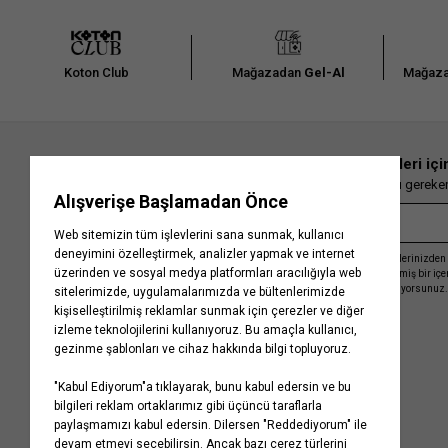
Koton Club
Mağazadan
Gel-Al
Mağaza
En güncel moda haberleri içi
Herkesten önce kaçırılmaması gereken 
Kayıt olmakla, Koton ile olan etkileşimlerinizden 
işleme almamız ve size kişiselleştirilmiş bir iç
Gizlilik Politikasını
kabul etmiş sayılıyorsunuz.
Kurumsal
Yardım
Hakkımızda
Sıkça Sorulan Sorular
Koton Blog
İptal & İade Prosedürü
Yaşama Saygı
İade Talebi Oluşturma Rehberi
Projelerimiz
Üyeliksiz Sipariş Takibi
Koton'da Kariyer
Site Haritası
Politikalarımız
Mağazalarımız