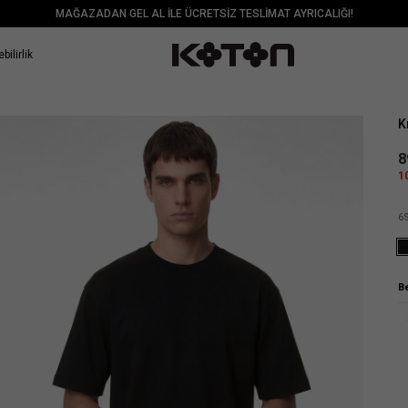
MAĞAZADAN GEL AL İLE ÜCRETSİZ TESLİMAT AYRICALIĞI!
bilirlik
Sat
K
8
1
6
B