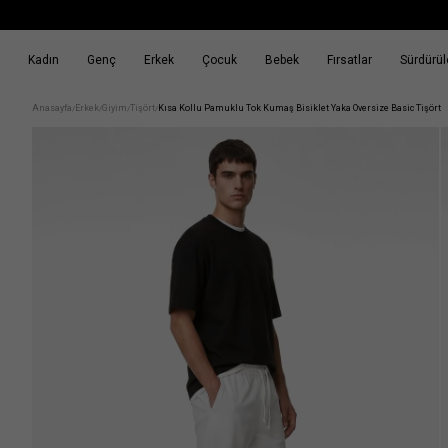
Kadın
Genç
Erkek
Çocuk
Bebek
Fırsatlar
Sürdürüle
k
Fırsatlar
Sürdürülebilirlik
Anasayfa
Erkek
Giyim
Tişört
Kısa Kollu Pamuklu Tok Kumaş Bisiklet Yaka Oversize Basic Tişört
/
/
/
/