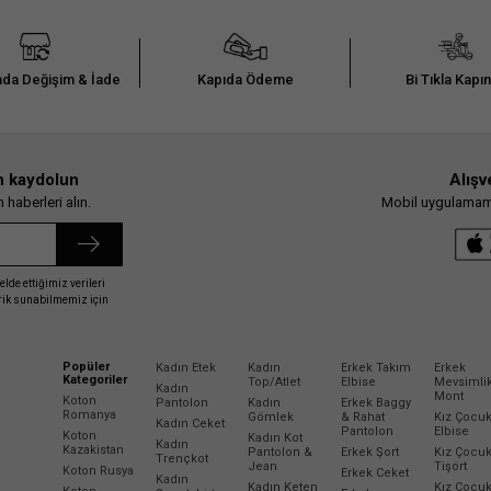
da Değişim & İade
Kapıda Ödeme
Bi Tıkla Kapı
n kaydolun
Alışv
haberleri alın.
Mobil uygulamamız
elde ettiğimiz verileri
erik sunabilmemiz için
Popüler
Kadın Etek
Kadın
Erkek Takım
Erkek
Kategoriler
Top/Atlet
Elbise
Mevsimli
Kadın
Mont
Koton
Pantolon
Kadın
Erkek Baggy
Romanya
Gömlek
& Rahat
Kız Çocu
Kadın Ceket
Pantolon
Elbise
Koton
Kadın Kot
Kadın
Kazakistan
Pantolon &
Erkek Şort
Kız Çocu
Trençkot
Jean
Tişört
Koton Rusya
Erkek Ceket
Kadın
Kadın Keten
Kız Çocu