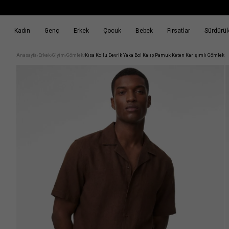
Kadın
Genç
Erkek
Çocuk
Bebek
Fırsatlar
Sürdürüle
k
Fırsatlar
Sürdürülebilirlik
Anasayfa
Erkek
Giyim
Gömlek
Kısa Kollu Devrik Yaka Bol Kalıp Pamuk Keten Karışımlı Gömlek
/
/
/
/