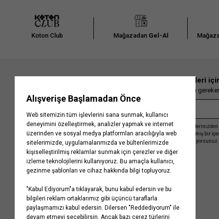
Koton Club
Mağazadan
Gel-Al
Mağaza
En güncel moda haberleri içi
Herkesten önce kaçırılmaması gereken 
Kayıt olmakla, Koton ile olan etkileşimlerinizden 
işleme almamız ve size kişiselleştirilmiş bir iç
Gizlilik Politikasını
kabul etmiş sayılıyorsunuz.
Kurumsal
Yardım
Hakkımızda
Sıkça Sorulan Sorular
Koton Blog
İptal & İade Prosedürü
Yaşama Saygı
İade Talebi Oluşturma Rehberi
Projelerimiz
Üyeliksiz Sipariş Takibi
Koton'da Kariyer
Site Haritası
Politikalarımız
Mağazalarımız