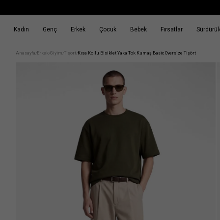
Kadın
Genç
Erkek
Çocuk
Bebek
Fırsatlar
Sürdürüle
k
Fırsatlar
Sürdürülebilirlik
Anasayfa
Erkek
Giyim
Tişört
Kısa Kollu Bisiklet Yaka Tok Kumaş Basic Oversize Tişört
/
/
/
/