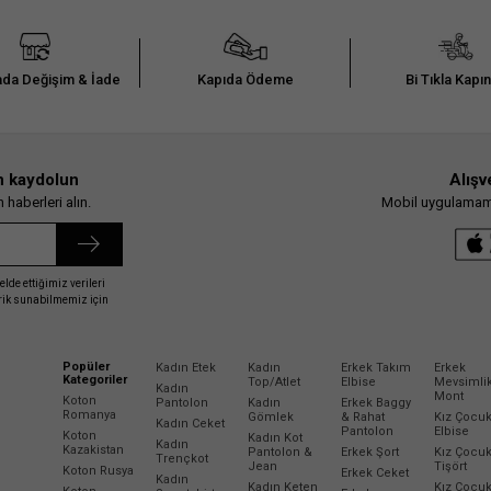
da Değişim & İade
Kapıda Ödeme
Bi Tıkla Kapı
n kaydolun
Alışv
haberleri alın.
Mobil uygulamamız
elde ettiğimiz verileri
erik sunabilmemiz için
Popüler
Kadın Etek
Kadın
Erkek Takım
Erkek
Kategoriler
Top/Atlet
Elbise
Mevsimli
Kadın
Mont
Koton
Pantolon
Kadın
Erkek Baggy
Romanya
Gömlek
& Rahat
Kız Çocu
Kadın Ceket
Pantolon
Elbise
Koton
Kadın Kot
Kadın
Kazakistan
Pantolon &
Erkek Şort
Kız Çocu
Trençkot
Jean
Tişört
Koton Rusya
Erkek Ceket
Kadın
Kadın Keten
Kız Çocu