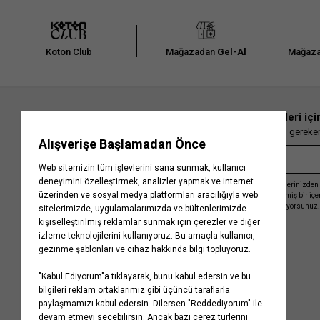
Koton Club
Mağazadan
Gel-Al
Mağaza
En güncel moda haberleri içi
Herkesten önce kaçırılmaması gereken 
Kayıt olmakla, Koton ile olan etkileşimlerinizden 
işleme almamız ve size kişiselleştirilmiş bir iç
Gizlilik Politikasını
kabul etmiş sayılıyorsunuz.
Kurumsal
Yardım
Hakkımızda
Sıkça Sorulan Sorular
Koton Blog
İptal & İade Prosedürü
Yaşama Saygı
İade Talebi Oluşturma Rehberi
Projelerimiz
Üyeliksiz Sipariş Takibi
Koton'da Kariyer
Site Haritası
Politikalarımız
Mağazalarımız