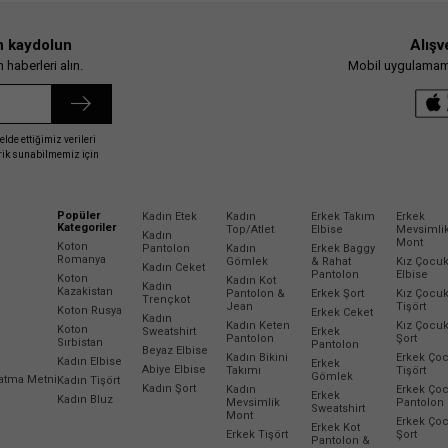
n kaydolun
Alışv
haberleri alın.
Mobil uygulamamız
elde ettiğimiz verileri
erik sunabilmemiz için
Popüler
Kadın Etek
Kadın
Erkek Takım
Erkek
Kategoriler
Top/Atlet
Elbise
Mevsimli
Kadın
Mont
Koton
Pantolon
Kadın
Erkek Baggy
Romanya
Gömlek
& Rahat
Kız Çocu
Kadın Ceket
Pantolon
Elbise
Koton
Kadın Kot
Kadın
Kazakistan
Pantolon &
Erkek Şort
Kız Çocu
Trençkot
Jean
Tişört
Koton Rusya
Erkek Ceket
Kadın
Kadın Keten
Kız Çocu
Koton
Sweatshirt
Erkek
Pantolon
Şort
Sırbistan
Pantolon
Beyaz Elbise
Kadın Bikini
Erkek Ço
Kadın Elbise
Erkek
Abiye Elbise
Takımı
Tişört
Gömlek
latma Metni
Kadın Tişört
Kadın Şort
Kadın
Erkek Ço
Erkek
Kadın Bluz
Mevsimlik
Pantolon
Sweatshirt
Mont
Erkek Ço
Erkek Kot
Erkek Tişört
Şort
Pantolon &