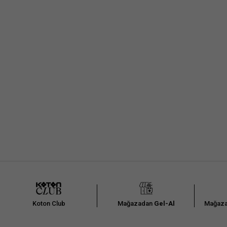
Kumaştan dolayı ölçülerde ±2 cm sapma olabili
Arad
Koton Club
Mağazadan
Gel-Al
Mağaza