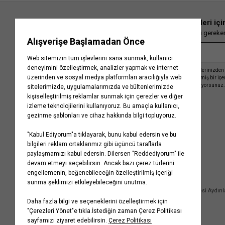
En güncel moda haberleri içi
Herkesten önce kaçırılmaması gereken 
Kayıt olmakla, Koton ile olan etkileşimlerinizden 
işleme almamız ve size kişiselleştirilmiş bir iç
Gizlilik Politikasını
kabul etmiş sayılıyorsunuz.
Kurumsal
Yardım
Hakkımızda
Sıkça Sorulan Sorular
Koton Blog
İptal & İade Prosedürü
Yaşama Saygı
İade Talebi Oluşturma Rehberi
Projelerimiz
Üyeliksiz Sipariş Takibi
Koton'da Kariyer
Site Haritası
Politikalarımız
Mağazalarımız
Bilgi Toplumu Hizmetleri
Kampanyalar
Yatırımcı İlişkileri
Kişisel Verilerin Korunması
Kurumsal Hediye Kartı
Müşteri Kişisel Verilerinin İşlenmesi Aydın
İletişim
Çerez Aydınlatma Metni
İletişim Aydınlatma Metni
WhatsApp Hattı Aydınlatma Metni