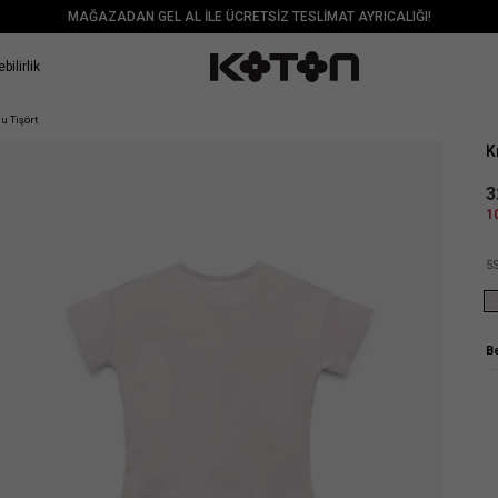
MAĞAZADAN GEL AL İLE ÜCRETSİZ TESLİMAT AYRICALIĞI!
bilirlik
Sat
u Tişört
K
3
1
5
B