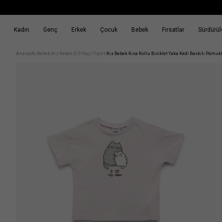
Kadın
Genç
Erkek
Çocuk
Bebek
Fırsatlar
Sürdürüle
k
Fırsatlar
Sürdürülebilirlik
Anasayfa
Bebek
Kız Bebek (0-5 Yaş)
Tişört
Kız Bebek Kısa Kollu Bisiklet Yaka Kedi Baskılı Pamukl
/
/
/
/