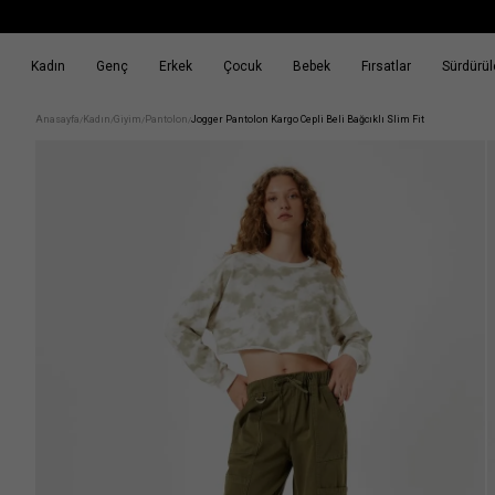
Kadın
Genç
Erkek
Çocuk
Bebek
Fırsatlar
Sürdürüle
k
Fırsatlar
Sürdürülebilirlik
Anasayfa
Kadın
Giyim
Pantolon
Jogger Pantolon Kargo Cepli Beli Bağcıklı Slim Fit
/
/
/
/