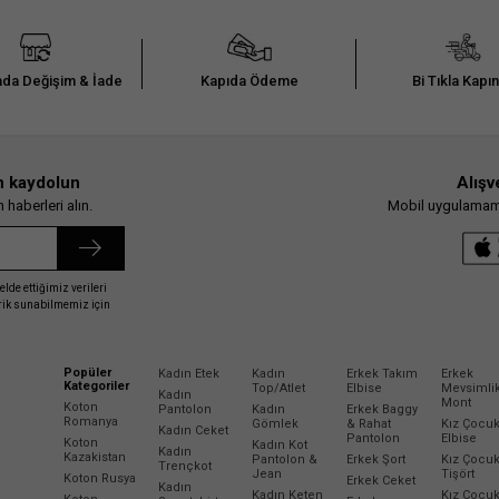
da Değişim & İade
Kapıda Ödeme
Bi Tıkla Kapı
n kaydolun
Alışv
haberleri alın.
Mobil uygulamamız
elde ettiğimiz verileri
erik sunabilmemiz için
Popüler
Kadın Etek
Kadın
Erkek Takım
Erkek
Kategoriler
Top/Atlet
Elbise
Mevsimli
Kadın
Mont
Koton
Pantolon
Kadın
Erkek Baggy
Romanya
Gömlek
& Rahat
Kız Çocu
Kadın Ceket
Pantolon
Elbise
Koton
Kadın Kot
Kadın
Kazakistan
Pantolon &
Erkek Şort
Kız Çocu
Trençkot
Jean
Tişört
Koton Rusya
Erkek Ceket
Kadın
Kadın Keten
Kız Çocu