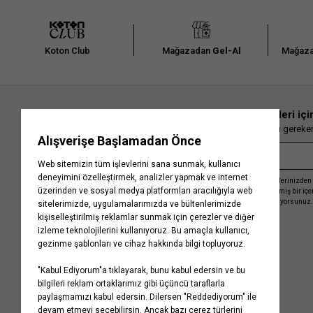
Koton Club
Mağazadan
Gel-Al
Mağaza
En güncel moda haberleri içi
Herkesten önce kaçırılmaması gereken 
Kayıt olmakla, Koton ile olan etkileşimlerinizden 
işleme almamız ve size kişiselleştirilmiş bir iç
Gizlilik Politikasını
kabul etmiş sayılıyorsunuz.
Kurumsal
Yardım
Hakkımızda
Sıkça Sorulan Sorular
Koton Blog
İptal & İade Prosedürü
Yaşama Saygı
İade Talebi Oluşturma Rehberi
Projelerimiz
Üyeliksiz Sipariş Takibi
Koton'da Kariyer
Site Haritası
Politikalarımız
Mağazalarımız