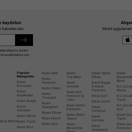
n kaydolun
Alışv
haberleri alın.
Mobil uygulamamız
elde ettiğimiz verileri
erik sunabilmemiz için
Popüler
Kadın Etek
Kadın
Erkek Takım
Erkek
Kategoriler
Top/Atlet
Elbise
Mevsimli
Kadın
Mont
Koton
Pantolon
Kadın
Erkek Baggy
Romanya
Gömlek
& Rahat
Kız Çocu
Kadın Ceket
Pantolon
Elbise
Koton
Kadın Kot
Kadın
Kazakistan
Pantolon &
Erkek Şort
Kız Çocu
Trençkot
Jean
Tişört
Koton Rusya
Erkek Ceket
Kadın
Kadın Keten
Kız Çocu
Koton
Sweatshirt
Erkek
Pantolon
Şort
Sırbistan
Pantolon
Beyaz Elbise
Kadın Bikini
Erkek Ço
Kadın Elbise
Erkek
Abiye Elbise
Takımı
Tişört
Gömlek
latma Metni
Kadın Tişört
Kadın Şort
Kadın
Erkek Ço
Erkek
Kadın Bluz
Mevsimlik
Pantolon
Sweatshirt
Mont