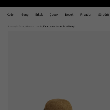
Kadın
Genç
Erkek
Çocuk
Bebek
Fırsatlar
Sürdürüle
k
Fırsatlar
Sürdürülebilirlik
Anasayfa
Kadın
Aksesuar
Şapka
Kadın Hasır Şapka Bant Detaylı
/
/
/
/