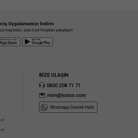
eriş Uygulamamızı İndirin
ı keşfedin, size özel fırsatları yakalayın!
BİZE ULAŞIN
k
0850 208 71 71
k
mim@koton.com
k
Whatsapp Destek Hattı
k
cuk
cuk