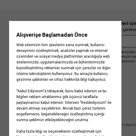
En güncel moda haberleri içi
Herkesten önce kaçırılmaması gereken 
Kayıt olmakla, Koton ile olan etkileşimlerinizden 
işleme almamız ve size kişiselleştirilmiş bir iç
Gizlilik Politikasını
kabul etmiş sayılıyorsunuz.
Kurumsal
Yardım
Hakkımızda
Sıkça Sorulan Sorular
Koton Blog
İptal & İade Prosedürü
Yaşama Saygı
İade Talebi Oluşturma Rehberi
Projelerimiz
Üyeliksiz Sipariş Takibi
Koton'da Kariyer
Site Haritası
Politikalarımız
Mağazalarımız
Bilgi Toplumu Hizmetleri
Kampanyalar
Yatırımcı İlişkileri
Kişisel Verilerin Korunması
Kurumsal Hediye Kartı
Müşteri Kişisel Verilerinin İşlenmesi Aydın
İletişim
Çerez Aydınlatma Metni
İletişim Aydınlatma Metni