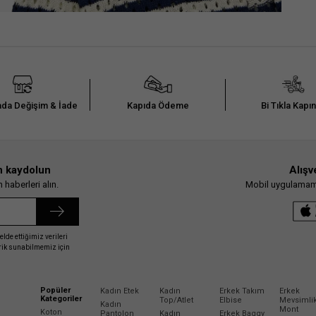
da Değişim & İade
Kapıda Ödeme
Bi Tıkla Kapı
n kaydolun
Alışv
haberleri alın.
Mobil uygulamamız
elde ettiğimiz verileri
erik sunabilmemiz için
Popüler
Kadın Etek
Kadın
Erkek Takım
Erkek
Kategoriler
Top/Atlet
Elbise
Mevsimli
Kadın
Mont
Koton
Pantolon
Kadın
Erkek Baggy