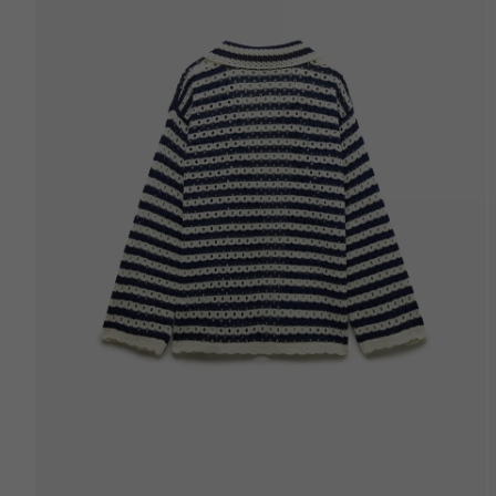
Kemer
Ülke Seçiniz
Kadın Üst Giyim
Kumaştan dolayı ölçülerde ±2 cm sapma olabili
Arad