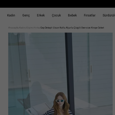
Kadın
Genç
Erkek
Çocuk
Bebek
Fırsatlar
Sürdürüle
k
Fırsatlar
Sürdürülebilirlik
Anasayfa
Kadın
Giyim
Hırka
Cep Detaylı Uzun Kollu Ajurlu Çizgili Oversize Kroşe Ceket
/
/
/
/