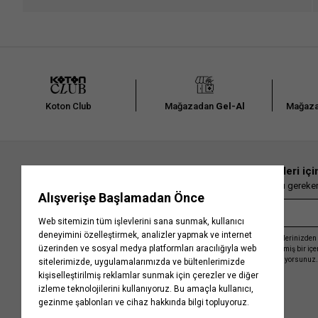
Koton Club
Mağazadan
Gel-Al
Mağaza
En güncel moda haberleri içi
Herkesten önce kaçırılmaması gereken 
Kayıt olmakla, Koton ile olan etkileşimlerinizden 
işleme almamız ve size kişiselleştirilmiş bir iç
Gizlilik Politikasını
kabul etmiş sayılıyorsunuz.
Kurumsal
Yardım
Hakkımızda
Sıkça Sorulan Sorular