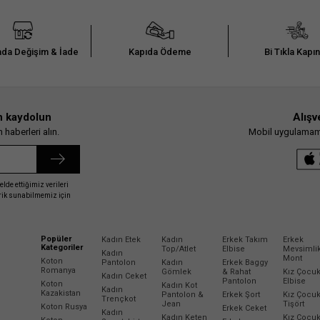
da Değişim & İade
Kapıda Ödeme
Bi Tıkla Kapı
n kaydolun
Alışv
haberleri alın.
Mobil uygulamamız
elde ettiğimiz verileri
erik sunabilmemiz için
Popüler
Kadın Etek
Kadın
Erkek Takım
Erkek
Kategoriler
Top/Atlet
Elbise
Mevsimli
Kadın
Mont
Koton
Pantolon
Kadın
Erkek Baggy
Romanya
Gömlek
& Rahat
Kız Çocu
Kadın Ceket
Pantolon
Elbise
Koton
Kadın Kot
Kadın
Kazakistan
Pantolon &
Erkek Şort
Kız Çocu
Trençkot
Jean
Tişört
Koton Rusya
Erkek Ceket
Kadın
Kadın Keten
Kız Çocu