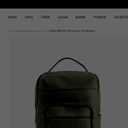
Kadın
Genç
Erkek
Çocuk
Bebek
Fırsatlar
Sürdürüle
k
Fırsatlar
Sürdürülebilirlik
Anasayfa
Erkek
Aksesuar
Çanta
Erkek Bölmeli Fermuarlı Sırt Çantası
/
/
/
/