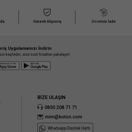
nda
Güvenli Alışveriş
Ücretsiz İade
eriş Uygulamamızı İndirin
ı keşfedin, size özel fırsatları yakalayın!
BİZE ULAŞIN
k
0850 208 71 71
k
mim@koton.com
k
Whatsapp Destek Hattı
k