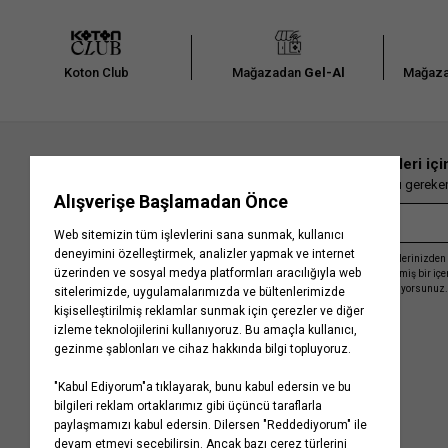
Koton Club
Mağazadan
Gel-Al
Mağaza
En güncel moda haberleri içi
Herkesten önce kaçırılmaması gereken 
Kayıt olmakla, Koton ile olan etkileşimlerinizden 
işleme almamız ve size kişiselleştirilmiş bir iç
Gizlilik Politikasını
kabul etmiş sayılıyorsunuz.
Kurumsal
Yardım
Hakkımızda
Sıkça Sorulan Sorular
Koton Blog
İptal & İade Prosedürü
Yaşama Saygı
İade Talebi Oluşturma Rehberi
Projelerimiz
Üyeliksiz Sipariş Takibi
Koton'da Kariyer
Site Haritası
Politikalarımız
Mağazalarımız