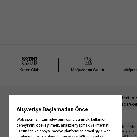
Koton Club
Mağazadan
Gel-Al
Mağaza
En güncel moda haberleri içi
Herkesten önce kaçırılmaması gereken 
Kayıt olmakla, Koton ile olan etkileşimlerinizden 
işleme almamız ve size kişiselleştirilmiş bir iç
Gizlilik Politikasını
kabul etmiş sayılıyorsunuz.