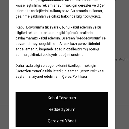
Kurumsal
Yardım
Hakkımızda
Sıkça Sorulan Sorular
Koton Blog
İptal & İade Prosedürü
Yaşama Saygı
İade Talebi Oluşturma Rehberi
Projelerimiz
Üyeliksiz Sipariş Takibi
Koton'da Kariyer
Site Haritası
Politikalarımız
Mağazalarımız
Bilgi Toplumu Hizmetleri
Kampanyalar
Yatırımcı İlişkileri
Kişisel Verilerin Korunması
Kurumsal Hediye Kartı
Müşteri Kişisel Verilerinin İşlenmesi Aydın
İletişim
Çerez Aydınlatma Metni
İletişim Aydınlatma Metni
WhatsApp Hattı Aydınlatma Metni
İlgili Kişi Başvuru Formu
© Copyright 2001-2026 Koton.com
Çerez Ayarlarını Düzenle