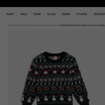
Kadın
Genç
Erkek
Çocuk
Bebek
Fırsatlar
Sürdürüle
k
Fırsatlar
Sürdürülebilirlik
Anasayfa
Bebek
Erkek Bebek (0-5 Yaş)
Kazak & Hırka
Erkek Bebek Bisiklet Yaka Uzun Kollu Yılbaş
/
/
/
/