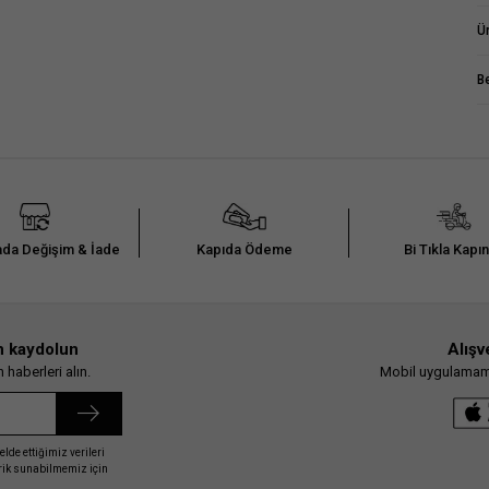
Ü
B
da Değişim & İade
Kapıda Ödeme
Bi Tıkla Kapı
n kaydolun
Alışv
haberleri alın.
Mobil uygulamamız
elde ettiğimiz verileri
erik sunabilmemiz için