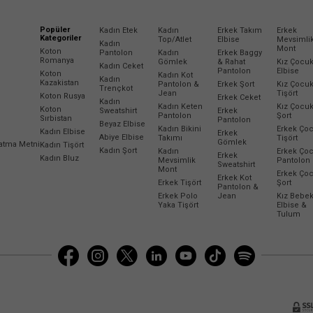
Popüler
Kadın Etek
Kadın
Erkek Takım
Erkek
Kategoriler
Top/Atlet
Elbise
Mevsimli
Kadın
Mont
Koton
Pantolon
Kadın
Erkek Baggy
Romanya
Gömlek
& Rahat
Kız Çocu
Kadın Ceket
Pantolon
Elbise
Koton
Kadın Kot
Kadın
Kazakistan
Pantolon &
Erkek Şort
Kız Çocu
Trençkot
Jean
Tişört
Koton Rusya
Erkek Ceket
Kadın
Kadın Keten
Kız Çocu
Koton
Sweatshirt
Erkek
Pantolon
Şort
Sırbistan
Pantolon
Beyaz Elbise
Kadın Bikini
Erkek Ço
Kadın Elbise
Erkek
Abiye Elbise
Takımı
Tişört
Gömlek
latma Metni
Kadın Tişört
Kadın Şort
Kadın
Erkek Ço
Erkek
Kadın Bluz
Mevsimlik
Pantolon
Sweatshirt
Mont
Erkek Ço
Erkek Kot
Erkek Tişört
Şort
Pantolon &
Erkek Polo
Jean
Kız Bebe
Yaka Tişört
Elbise &
Tulum