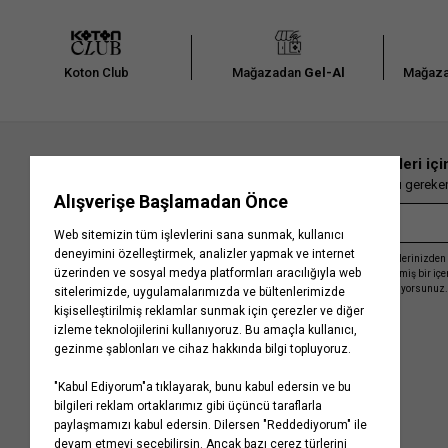
Koton Club
Mağazadan
Gel-Al
Mağaza
En güncel moda haberleri içi
Herkesten önce kaçırılmaması gereken 
Kayıt olmakla, Koton ile olan etkileşimlerinizden 
işleme almamız ve size kişiselleştirilmiş bir iç
Gizlilik Politikasını
kabul etmiş sayılıyorsunuz.
Kurumsal
Yardım
Hakkımızda
Sıkça Sorulan Sorular
Koton Blog
İptal & İade Prosedürü
Yaşama Saygı
İade Talebi Oluşturma Rehberi
Projelerimiz
Üyeliksiz Sipariş Takibi
Koton'da Kariyer
Site Haritası
Politikalarımız
Mağazalarımız