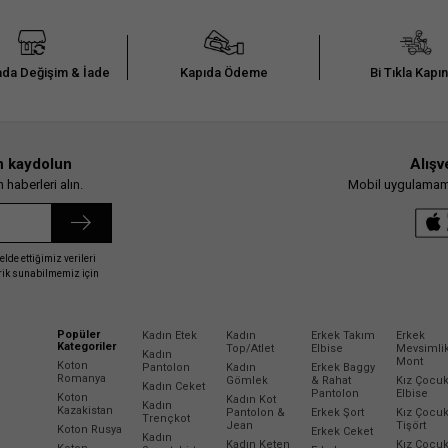
da Değişim & İade
Kapıda Ödeme
Bi Tıkla Kapı
n kaydolun
Alışv
haberleri alın.
Mobil uygulamamız
elde ettiğimiz verileri
erik sunabilmemiz için
Popüler
Kadın Etek
Kadın
Erkek Takım
Erkek
Kategoriler
Top/Atlet
Elbise
Mevsimli
Kadın
Mont
Koton
Pantolon
Kadın
Erkek Baggy
Romanya
Gömlek
& Rahat
Kız Çocu
Kadın Ceket
Pantolon
Elbise
Koton
Kadın Kot
Kadın
Kazakistan
Pantolon &
Erkek Şort
Kız Çocu
Trençkot
Jean
Tişört
Koton Rusya
Erkek Ceket
Kadın
Kadın Keten
Kız Çocu