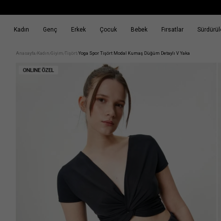
Kadın
Genç
Erkek
Çocuk
Bebek
Fırsatlar
Sürdürüle
k
Fırsatlar
Sürdürülebilirlik
Anasayfa
Kadın
Giyim
Tişört
Yoga Spor Tişört Modal Kumaş Düğüm Detaylı V Yaka
/
/
/
/