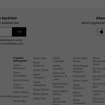
n kaydolun
Alışv
haberleri alın.
Mobil uygulamamız
elde ettiğimiz verileri
erik sunabilmemiz için
Popüler
Kadın Etek
Kadın
Erkek Takım
Erkek
Kategoriler
Top/Atlet
Elbise
Mevsimli
Kadın
Mont
Koton
Pantolon
Kadın
Erkek Baggy
Romanya
Gömlek
& Rahat
Kız Çocu
Kadın Ceket
Pantolon
Elbise
Koton
Kadın Kot
Kadın
Kazakistan
Pantolon &
Erkek Şort
Kız Çocu
Trençkot
Jean
Tişört
Koton Rusya
Erkek Ceket
Kadın
Kadın Keten
Kız Çocu
Koton
Sweatshirt
Erkek
Pantolon
Şort
Sırbistan
Pantolon
Beyaz Elbise
Kadın Bikini
Erkek Ço
Kadın Elbise
Erkek
Abiye Elbise
Takımı
Tişört
Gömlek
latma Metni
Kadın Tişört
Kadın Şort
Kadın
Erkek Ço
Erkek
Kadın Bluz
Mevsimlik
Pantolon
Sweatshirt
Mont