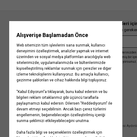
En güncel moda haberleri içi
Herkesten önce kaçırılmaması gereken 
Kayıt olmakla, Koton ile olan etkileşimlerinizden 
işleme almamız ve size kişiselleştirilmiş bir iç
Gizlilik Politikasını
kabul etmiş sayılıyorsunuz.
Kurumsal
Yardım
Hakkımızda
Sıkça Sorulan Sorular
Koton Blog
İptal & İade Prosedürü
Yaşama Saygı
İade Talebi Oluşturma Rehberi
Projelerimiz
Üyeliksiz Sipariş Takibi
Koton'da Kariyer
Site Haritası
Politikalarımız
Mağazalarımız
Bilgi Toplumu Hizmetleri
Kampanyalar
Yatırımcı İlişkileri
Kişisel Verilerin Korunması
Kurumsal Hediye Kartı
Müşteri Kişisel Verilerinin İşlenmesi Aydın
İletişim
Çerez Aydınlatma Metni
İletişim Aydınlatma Metni