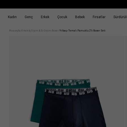
Kadın
Genç
Erkek
Çocuk
Bebek
Fırsatlar
Sürdürüle
k
Fırsatlar
Sürdürülebilirlik
Anasayfa
Erkek
İç Giyim & Ev Giyim
Boxer
Yılbaşı Temalı Pamuklu 2'li Boxer Seti
/
/
/
/