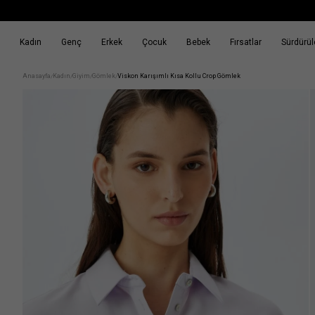
Kadın
Genç
Erkek
Çocuk
Bebek
Fırsatlar
Sürdürüle
k
Fırsatlar
Sürdürülebilirlik
Anasayfa
Kadın
Giyim
Gömlek
Viskon Karışımlı Kısa Kollu Crop Gömlek
/
/
/
/