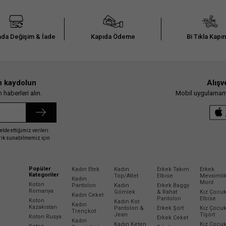
da Değişim & İade
Kapıda Ödeme
Bi Tıkla Kapı
n kaydolun
Alışv
haberleri alın.
Mobil uygulamamız
elde ettiğimiz verileri
erik sunabilmemiz için
Popüler
Kadın Etek
Kadın
Erkek Takım
Erkek
Kategoriler
Top/Atlet
Elbise
Mevsimli
Kadın
Mont
Koton
Pantolon
Kadın
Erkek Baggy
Romanya
Gömlek
& Rahat
Kız Çocu
Kadın Ceket
Pantolon
Elbise
Koton
Kadın Kot
Kadın
Kazakistan
Pantolon &
Erkek Şort
Kız Çocu
Trençkot
Jean
Tişört
Koton Rusya
Erkek Ceket
Kadın
Kadın Keten
Kız Çocu