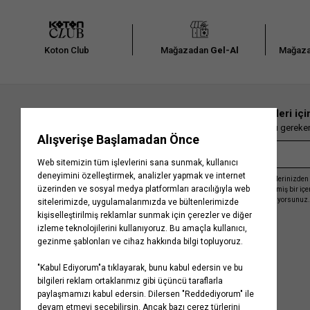
Koton Club
Mağazadan
Gel-Al
Mağaza
En güncel moda haberleri içi
Herkesten önce kaçırılmaması gereken 
Kayıt olmakla, Koton ile olan etkileşimlerinizden 
işleme almamız ve size kişiselleştirilmiş bir iç
Gizlilik Politikasını
kabul etmiş sayılıyorsunuz.
Kurumsal
Yardım
Hakkımızda
Sıkça Sorulan Sorular
Koton Blog
İptal & İade Prosedürü
Yaşama Saygı
İade Talebi Oluşturma Rehberi
Projelerimiz
Üyeliksiz Sipariş Takibi
Koton'da Kariyer
Site Haritası
Politikalarımız
Mağazalarımız