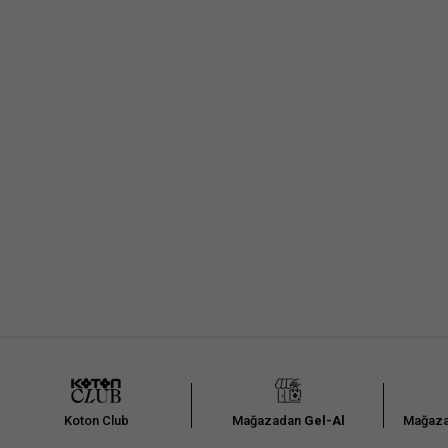
Kumaştan dolayı ölçülerde ±2 cm sapma olabili
Arad
Koton Club
Mağazadan
Gel-Al
Mağaza