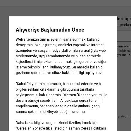
En güncel moda haberleri içi
Herkesten önce kaçırılmaması gereken 
Kayıt olmakla, Koton ile olan etkileşimlerinizden 
işleme almamız ve size kişiselleştirilmiş bir iç
Gizlilik Politikasını
kabul etmiş sayılıyorsunuz.
Kurumsal
Yardım
Hakkımızda
Sıkça Sorulan Sorular
Koton Blog
İptal & İade Prosedürü
Yaşama Saygı
İade Talebi Oluşturma Rehberi
Projelerimiz
Üyeliksiz Sipariş Takibi
Koton'da Kariyer
Site Haritası
Politikalarımız
Mağazalarımız
Bilgi Toplumu Hizmetleri
Kampanyalar
Yatırımcı İlişkileri
Kişisel Verilerin Korunması
Kurumsal Hediye Kartı
Müşteri Kişisel Verilerinin İşlenmesi Aydın
İletişim
Çerez Aydınlatma Metni
İletişim Aydınlatma Metni