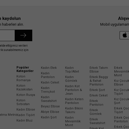
n kaydolun
Alışv
haberleri alın.
Mobil uygulamamız
elde ettiğimiz verileri
erik sunabilmemiz için
Popüler
Kadın Etek
Kadın
Erkek Takım
Erkek
Kategoriler
Top/Atlet
Elbise
Mevsimli
Kadın
Mont
Koton
Pantolon
Kadın
Erkek Baggy
Romanya
Gömlek
& Rahat
Kız Çocu
Kadın Ceket
Pantolon
Elbise
Koton
Kadın Kot
Kadın
Kazakistan
Pantolon &
Erkek Şort
Kız Çocu
Trençkot
Jean
Tişört
Koton Rusya
Erkek Ceket
Kadın
Kadın Keten
Kız Çocu
Koton
Sweatshirt
Erkek
Pantolon
Şort
Sırbistan
Pantolon
Beyaz Elbise
Kadın Bikini
Erkek Ço
Kadın Elbise
Erkek
Abiye Elbise
Takımı
Tişört
Gömlek
latma Metni
Kadın Tişört
Kadın Şort
Kadın
Erkek Ço
Erkek
Kadın Bluz
Mevsimlik
Pantolon
Sweatshirt
Mont
Erkek Ço
Erkek Kot