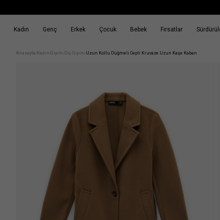
Kadın
Genç
Erkek
Çocuk
Bebek
Fırsatlar
Sürdürüle
k
Fırsatlar
Sürdürülebilirlik
Anasayfa
Kadın
Giyim
Dış Giyim
Uzun Kollu Düğmeli Cepli Kruvaze Uzun Kaşe Kaban
/
/
/
/