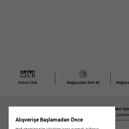
Koton Club
Mağazadan
Gel-Al
Mağaza
En güncel moda haberleri içi
Herkesten önce kaçırılmaması gereken 