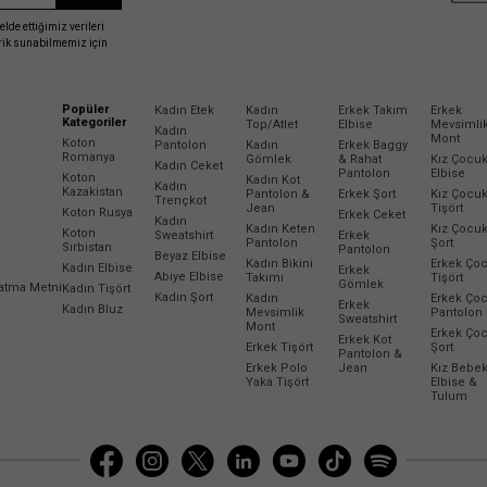
elde ettiğimiz verileri
erik sunabilmemiz için
Popüler
Kadın Etek
Kadın
Erkek Takım
Erkek
Kategoriler
Top/Atlet
Elbise
Mevsimli
Kadın
Mont
Koton
Pantolon
Kadın
Erkek Baggy
Romanya
Gömlek
& Rahat
Kız Çocu
Kadın Ceket
Pantolon
Elbise
Koton
Kadın Kot
Kadın
Kazakistan
Pantolon &
Erkek Şort
Kız Çocu
Trençkot
Jean
Tişört
Koton Rusya
Erkek Ceket
Kadın
Kadın Keten
Kız Çocu
Koton
Sweatshirt
Erkek
Pantolon
Şort
Sırbistan
Pantolon
Beyaz Elbise
Kadın Bikini
Erkek Ço
Kadın Elbise
Erkek
Abiye Elbise
Takımı
Tişört
Gömlek
latma Metni
Kadın Tişört
Kadın Şort
Kadın
Erkek Ço
Erkek
Kadın Bluz
Mevsimlik
Pantolon
Sweatshirt
Mont
Erkek Ço
Erkek Kot
Erkek Tişört
Şort
Pantolon &
Erkek Polo
Jean
Kız Bebe
Yaka Tişört
Elbise &
Tulum