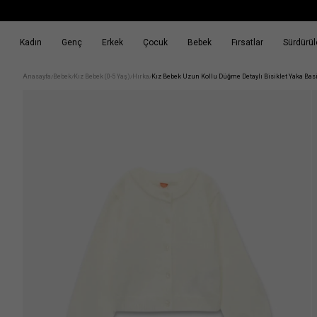
Kadın
Genç
Erkek
Çocuk
Bebek
Fırsatlar
Sürdürüle
k
Fırsatlar
Sürdürülebilirlik
Anasayfa
Bebek
Kız Bebek (0-5 Yaş)
Hırka
Kız Bebek Uzun Kollu Düğme Detaylı Bisiklet Yaka Basi
/
/
/
/