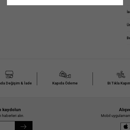
M
Anasayfaya devam et
İ
Ü
B
da Değişim & İade
Kapıda Ödeme
Bi Tıkla Kapı
n kaydolun
Alışv
haberleri alın.
Mobil uygulamamız