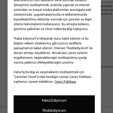
Kayıt olmakla, Koton ile olan etkileşimlerinizden 
işleme almamız ve size kişiselleştirilmiş bir iç
Gizlilik Politikasını
kabul etmiş sayılıyorsunuz.
Kurumsal
Yardım
Hakkımızda
Sıkça Sorulan Sorular
Koton Blog
İptal & İade Prosedürü
Yaşama Saygı
İade Talebi Oluşturma Rehberi
Projelerimiz
Üyeliksiz Sipariş Takibi
Koton'da Kariyer
Site Haritası
Politikalarımız
Mağazalarımız
Bilgi Toplumu Hizmetleri
Kampanyalar
Yatırımcı İlişkileri
Kişisel Verilerin Korunması
Kurumsal Hediye Kartı
Müşteri Kişisel Verilerinin İşlenmesi Aydın
İletişim
Çerez Aydınlatma Metni
İletişim Aydınlatma Metni
WhatsApp Hattı Aydınlatma Metni
İlgili Kişi Başvuru Formu