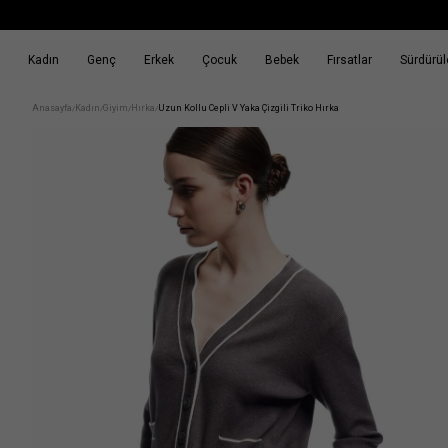
Kadın
Genç
Erkek
Çocuk
Bebek
Fırsatlar
Sürdürüle
k
Fırsatlar
Sürdürülebilirlik
Anasayfa
Kadın
Giyim
Hırka
Uzun Kollu Cepli V Yaka Çizgili Triko Hırka
/
/
/
/