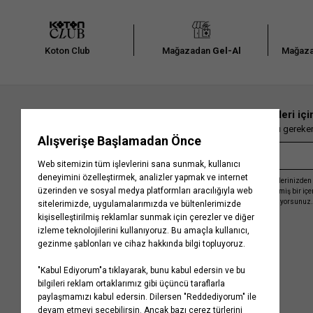
Koton Club
Mağazadan
Gel-Al
Mağaza
En güncel moda haberleri içi
Herkesten önce kaçırılmaması gereken 
Kayıt olmakla, Koton ile olan etkileşimlerinizden 
işleme almamız ve size kişiselleştirilmiş bir iç
Gizlilik Politikasını
kabul etmiş sayılıyorsunuz.
Kurumsal
Yardım
Hakkımızda
Sıkça Sorulan Sorular
Koton Blog
İptal & İade Prosedürü
Yaşama Saygı
İade Talebi Oluşturma Rehberi
Projelerimiz
Üyeliksiz Sipariş Takibi
Koton'da Kariyer
Site Haritası
Politikalarımız
Mağazalarımız