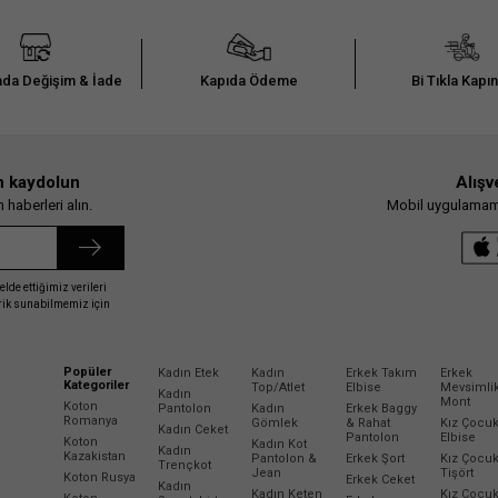
da Değişim & İade
Kapıda Ödeme
Bi Tıkla Kapı
n kaydolun
Alışv
haberleri alın.
Mobil uygulamamız
elde ettiğimiz verileri
erik sunabilmemiz için
Popüler
Kadın Etek
Kadın
Erkek Takım
Erkek
Kategoriler
Top/Atlet
Elbise
Mevsimli
Kadın
Mont
Koton
Pantolon
Kadın
Erkek Baggy
Romanya
Gömlek
& Rahat
Kız Çocu
Kadın Ceket
Pantolon
Elbise
Koton
Kadın Kot
Kadın
Kazakistan
Pantolon &
Erkek Şort
Kız Çocu
Trençkot
Jean
Tişört
Koton Rusya
Erkek Ceket
Kadın
Kadın Keten
Kız Çocu