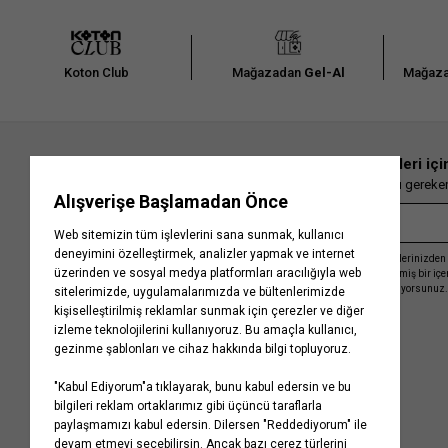
Koton Club
Mağazadan
Gel-Al
Mağaza
En güncel moda haberleri içi
Herkesten önce kaçırılmaması gereken 
Kayıt olmakla, Koton ile olan etkileşimlerinizden 
işleme almamız ve size kişiselleştirilmiş bir iç
Gizlilik Politikasını
kabul etmiş sayılıyorsunuz.
Kurumsal
Yardım
Hakkımızda
Sıkça Sorulan Sorular
Koton Blog
İptal & İade Prosedürü
Yaşama Saygı
İade Talebi Oluşturma Rehberi
Projelerimiz
Üyeliksiz Sipariş Takibi
Koton'da Kariyer
Site Haritası
Politikalarımız
Mağazalarımız