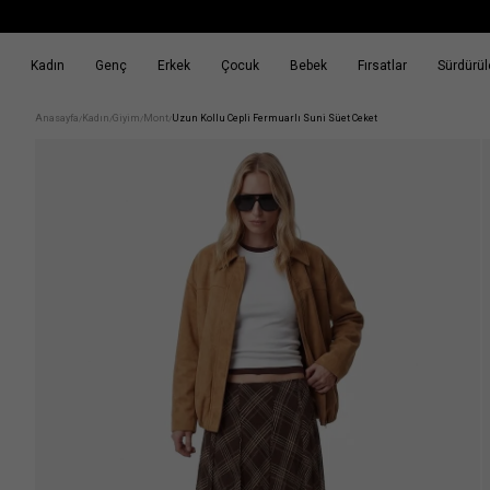
Kadın
Genç
Erkek
Çocuk
Bebek
Fırsatlar
Sürdürüle
k
Fırsatlar
Sürdürülebilirlik
Anasayfa
Kadın
Giyim
Mont
Uzun Kollu Cepli Fermuarlı Suni Süet Ceket
/
/
/
/