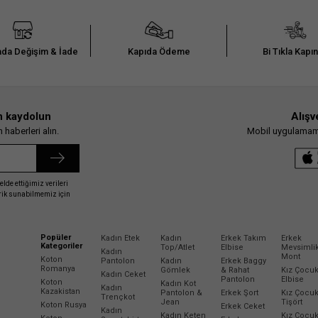
da Değişim & İade
Kapıda Ödeme
Bi Tıkla Kapı
n kaydolun
Alışv
haberleri alın.
Mobil uygulamamız
elde ettiğimiz verileri
erik sunabilmemiz için
Popüler
Kadın Etek
Kadın
Erkek Takım
Erkek
Kategoriler
Top/Atlet
Elbise
Mevsimli
Kadın
Mont
Koton
Pantolon
Kadın
Erkek Baggy
Romanya
Gömlek
& Rahat
Kız Çocu
Kadın Ceket
Pantolon
Elbise
Koton
Kadın Kot
Kadın
Kazakistan
Pantolon &
Erkek Şort
Kız Çocu
Trençkot
Jean
Tişört
Koton Rusya
Erkek Ceket
Kadın
Kadın Keten
Kız Çocu