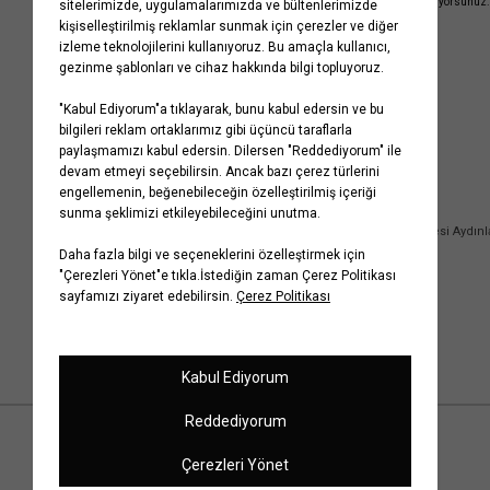
Gizlilik Politikasını
kabul etmiş sayılıyorsunuz.
Kurumsal
Yardım
Hakkımızda
Sıkça Sorulan Sorular
Koton Blog
İptal & İade Prosedürü
Yaşama Saygı
İade Talebi Oluşturma Rehberi
Projelerimiz
Üyeliksiz Sipariş Takibi
Koton'da Kariyer
Site Haritası
Politikalarımız
Mağazalarımız
Bilgi Toplumu Hizmetleri
Kampanyalar
Yatırımcı İlişkileri
Kişisel Verilerin Korunması
Kurumsal Hediye Kartı
Müşteri Kişisel Verilerinin İşlenmesi Aydın
İletişim
Çerez Aydınlatma Metni
İletişim Aydınlatma Metni
WhatsApp Hattı Aydınlatma Metni
İlgili Kişi Başvuru Formu
© Copyright 2001-2026 Koton.com
Çerez Ayarlarını Düzenle