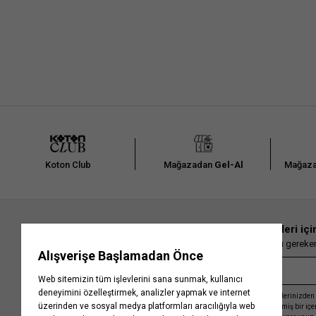
Koton Club
Mağazadan
Gel-Al
Mağaza
En güncel moda haberleri içi
Herkesten önce kaçırılmaması gereken 
Kayıt olmakla, Koton ile olan etkileşimlerinizden 
işleme almamız ve size kişiselleştirilmiş bir iç