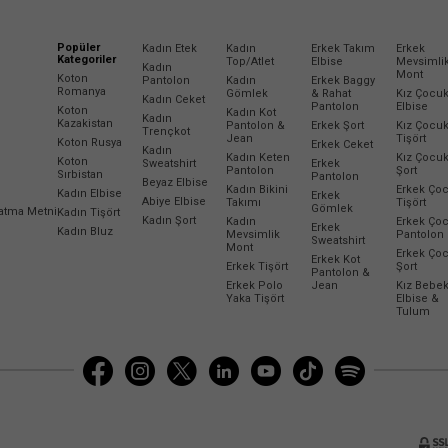
Popüler
Kadın Etek
Kadın
Erkek Takım
Erkek
Kategoriler
Top/Atlet
Elbise
Mevsimli
Kadın
Mont
Koton
Pantolon
Kadın
Erkek Baggy
Romanya
Gömlek
& Rahat
Kız Çocu
Kadın Ceket
Pantolon
Elbise
Koton
Kadın Kot
Kadın
Kazakistan
Pantolon &
Erkek Şort
Kız Çocu
Trençkot
Jean
Tişört
Koton Rusya
Erkek Ceket
Kadın
Kadın Keten
Kız Çocu
Koton
Sweatshirt
Erkek
Pantolon
Şort
Sırbistan
Pantolon
Beyaz Elbise
Kadın Bikini
Erkek Ço
Kadın Elbise
Erkek
Abiye Elbise
Takımı
Tişört
Gömlek
latma Metni
Kadın Tişört
Kadın Şort
Kadın
Erkek Ço
Erkek
Kadın Bluz
Mevsimlik
Pantolon
Sweatshirt
Mont
Erkek Ço
Erkek Kot
Erkek Tişört
Şort
Pantolon &
Erkek Polo
Jean
Kız Bebe
Yaka Tişört
Elbise &
Tulum