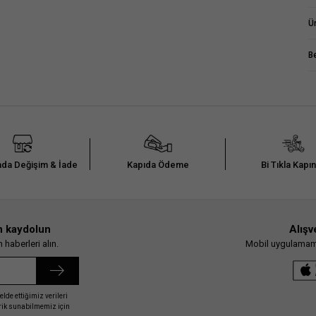
Ü
B
da Değişim & İade
Kapıda Ödeme
Bi Tıkla Kapı
n kaydolun
Alışv
haberleri alın.
Mobil uygulamamız
elde ettiğimiz verileri
erik sunabilmemiz için