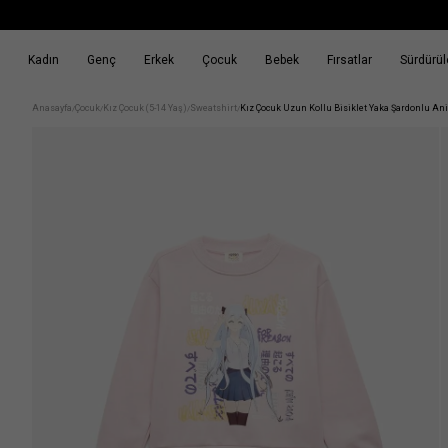
Kadın
Genç
Erkek
Çocuk
Bebek
Fırsatlar
Sürdürüle
k
Fırsatlar
Sürdürülebilirlik
Anasayfa
Çocuk
Kız Çocuk (5-14 Yaş)
Sweatshirt
Kız Çocuk Uzun Kollu Bisiklet Yaka Şardonlu An
/
/
/
/