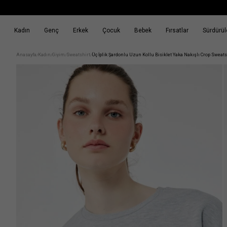
Kadın
Genç
Erkek
Çocuk
Bebek
Fırsatlar
Sürdürüle
k
Fırsatlar
Sürdürülebilirlik
Anasayfa
Kadın
Giyim
Sweatshirt
Üç İplik Şardonlu Uzun Kollu Bisiklet Yaka Nakışlı Crop Sweats
/
/
/
/