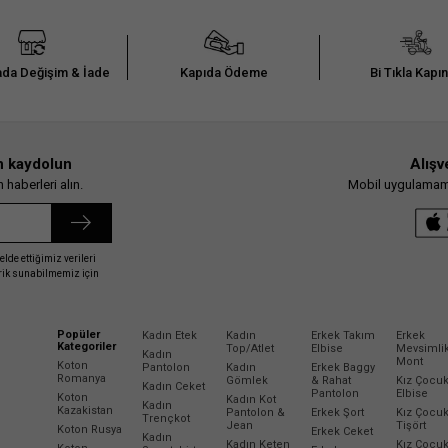
da Değişim & İade
Kapıda Ödeme
Bi Tıkla Kapı
n kaydolun
Alışv
haberleri alın.
Mobil uygulamamız
elde ettiğimiz verileri
erik sunabilmemiz için
Popüler
Kadın Etek
Kadın
Erkek Takım
Erkek
Kategoriler
Top/Atlet
Elbise
Mevsimli
Kadın
Mont
Koton
Pantolon
Kadın
Erkek Baggy
Romanya
Gömlek
& Rahat
Kız Çocu
Kadın Ceket
Pantolon
Elbise
Koton
Kadın Kot
Kadın
Kazakistan
Pantolon &
Erkek Şort
Kız Çocu
Trençkot
Jean
Tişört
Koton Rusya
Erkek Ceket
Kadın
Kadın Keten
Kız Çocu