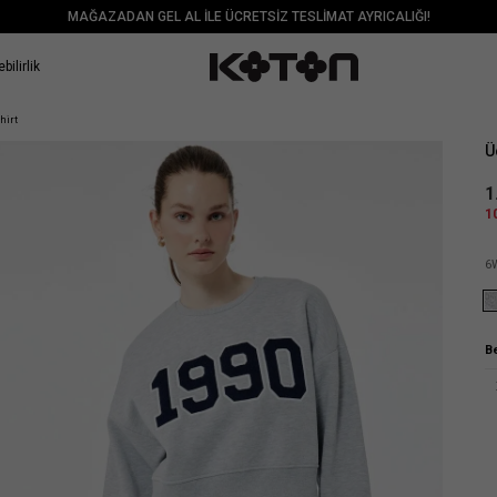
MAĞAZADAN GEL AL İLE ÜCRETSİZ TESLİMAT AYRICALIĞI!
bilirlik
Sat
hirt
Ü
1
1
6
B