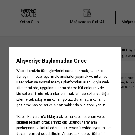
Koton Club
Mağazadan
Gel-Al
Mağaza
En güncel moda haberleri içi
Herkesten önce kaçırılmaması gereken 
Kayıt olmakla, Koton ile olan etkileşimlerinizden 
işleme almamız ve size kişiselleştirilmiş bir iç
Gizlilik Politikasını
kabul etmiş sayılıyorsunuz.
Kurumsal
Yardım
Hakkımızda
Sıkça Sorulan Sorular
Koton Blog
İptal & İade Prosedürü
Yaşama Saygı
İade Talebi Oluşturma Rehberi
Projelerimiz
Üyeliksiz Sipariş Takibi
Koton'da Kariyer
Site Haritası
Politikalarımız
Mağazalarımız