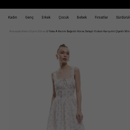
Kadın
Genç
Erkek
Çocuk
Bebek
Fırsatlar
Sürdürüle
k
Fırsatlar
Sürdürülebilirlik
Anasayfa
Kadın
Giyim
Elbise
U Yaka A Kesim Bağcıklı Korse Detaylı Viskon Karışımlı Çiçekli Mini
/
/
/
/