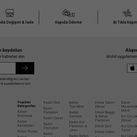
da Değişim & İade
Kapıda Ödeme
Bi Tıkla Kapı
n kaydolun
Alışv
haberleri alın.
Mobil uygulamamız
elde ettiğimiz verileri
erik sunabilmemiz için
Popüler
Kadın Etek
Kadın
Erkek Takım
Erkek
Kategoriler
Top/Atlet
Elbise
Mevsimli
Kadın
Mont
Koton
Pantolon
Kadın
Erkek Baggy
Romanya
Gömlek
& Rahat
Kız Çocu
Kadın Ceket
Pantolon
Elbise
Koton
Kadın Kot
Kadın
Kazakistan
Pantolon &
Erkek Şort
Kız Çocu
Trençkot
Jean
Tişört
Koton Rusya
Erkek Ceket
Kadın
Kadın Keten
Kız Çocu