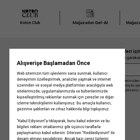
Koton Club
Mağazadan
Gel-Al
Mağaza
En güncel moda haberleri içi
Herkesten önce kaçırılmaması gereken 
Kayıt olmakla, Koton ile olan etkileşimlerinizden 
işleme almamız ve size kişiselleştirilmiş bir iç
Gizlilik Politikasını
kabul etmiş sayılıyorsunuz.
Kurumsal
Yardım
Hakkımızda
Sıkça Sorulan Sorular
Koton Blog
İptal & İade Prosedürü
Yaşama Saygı
İade Talebi Oluşturma Rehberi
Projelerimiz
Üyeliksiz Sipariş Takibi
Koton'da Kariyer
Site Haritası
Politikalarımız
Mağazalarımız