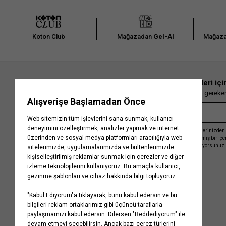
Koton Club
Mağazadan
Gel-Al
Mağaza
En güncel moda haberleri içi
Herkesten önce kaçırılmaması gereken 
Kayıt olmakla, Koton ile olan etkileşimlerinizden 
işleme almamız ve size kişiselleştirilmiş bir iç
Gizlilik Politikasını
kabul etmiş sayılıyorsunuz.
Kurumsal
Yardım
Hakkımızda
Sıkça Sorulan Sorular
Koton Blog
İptal & İade Prosedürü
Yaşama Saygı
İade Talebi Oluşturma Rehberi
Projelerimiz
Üyeliksiz Sipariş Takibi
Koton'da Kariyer
Site Haritası
Politikalarımız
Mağazalarımız