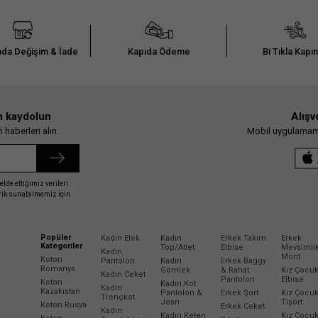
da Değişim & İade
Kapıda Ödeme
Bi Tıkla Kapı
n kaydolun
Alışv
haberleri alın.
Mobil uygulamamız
elde ettiğimiz verileri
erik sunabilmemiz için
Popüler
Kadın Etek
Kadın
Erkek Takım
Erkek
Kategoriler
Top/Atlet
Elbise
Mevsimli
Kadın
Mont
Koton
Pantolon
Kadın
Erkek Baggy
Romanya
Gömlek
& Rahat
Kız Çocu
Kadın Ceket
Pantolon
Elbise
Koton
Kadın Kot
Kadın
Kazakistan
Pantolon &
Erkek Şort
Kız Çocu
Trençkot
Jean
Tişört
Koton Rusya
Erkek Ceket
Kadın
Kadın Keten
Kız Çocu