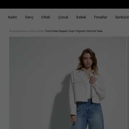
Kadın
Genç
Erkek
Çocuk
Bebek
Fırsatlar
Sürdürüle
k
Fırsatlar
Sürdürülebilirlik
Anasayfa
Kadın
Giyim
Ceket
Tüvit Ceket Kapaklı Cepli Düğmeli Gömlek Yaka
/
/
/
/